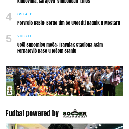
klubovima, Sarajevu ‘simboličan’ iznos
OSTALO
Potvrdio NSBiH: Bordo tim će ugostiti Radnik u Mostaru
VIJESTI
Uoči subotnjeg meča: Travnjak stadiona Asim
Ferhatović Hase u lošem stanju
Fudbal powered by