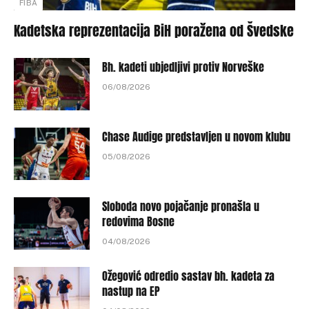
FIBA
Kadetska reprezentacija BiH poražena od Švedske
Bh. kadeti ubjedljivi protiv Norveške
06/08/2026
Chase Audige predstavljen u novom klubu
05/08/2026
Sloboda novo pojačanje pronašla u
redovima Bosne
04/08/2026
Ožegović odredio sastav bh. kadeta za
nastup na EP