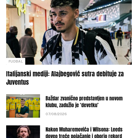
FUDBAL
Italijanski mediji: Alajbegović sutra debituje za
Juventus
Baždar zvanično predstavljen u novom
klubu, zadužio je ‘devetku’
07/08/2026
Nakon Muharemovića i Wilsona: Leeds
doveo treće pojačanje i oborio rekord