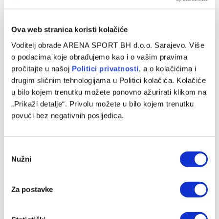
VIJESTI
Muslera i Puzigaća odredili početne postave za
Ova web stranica koristi kolačiće
meč na Grbavici
Voditelj obrade ARENA SPORT BH d.o.o. Sarajevo. Više
o podacima koje obrađujemo kao i o vašim pravima
Ognjenović: Široki Brijeg je protivnik za
pročitajte u našoj
Politici privatnosti
, a o kolačićima i
respekt, nemamo pravo da ih potcijenimo
drugim sličnim tehnologijama u Politici kolačića. Kolačiće
07/08/2026
u bilo kojem trenutku možete ponovno ažurirati klikom na
„Prikaži detalje“. Privolu možete u bilo kojem trenutku
Prethodne sezone postigao 27 pogodaka,
povući bez negativnih posljedica.
sada potpisao za Posušje
07/08/2026
Consent
Poznato koliko je gledalaca pratilo meč
Nužni
Selection
Borac – Vitebsk u Banjaluci
07/08/2026
Za postavke
Rožman najavio doselekciju kadra nakon