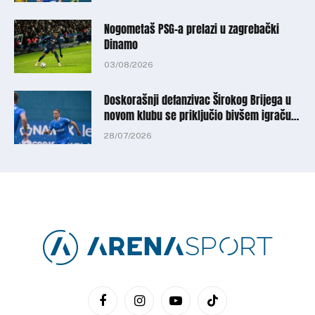
Nogometaš PSG-a prelazi u zagrebački
Dinamo
03/08/2026
Doskorašnji defanzivac Širokog Brijega u
novom klubu se priključio bivšem igraču
Zrinjskog
28/07/2026
Facebook
Instagram
YouTube
TikTok