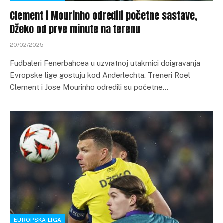
Clement i Mourinho odredili početne sastave,
Džeko od prve minute na terenu
20/02/2025
Fudbaleri Fenerbahcea u uzvratnoj utakmici doigravanja
Evropske lige gostuju kod Anderlechta. Treneri Roel
Clement i Jose Mourinho odredili su početne…
EUROPSKA LIGA