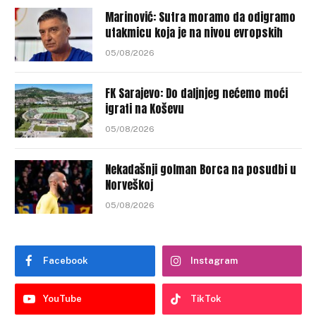
Marinović: Sutra moramo da odigramo
utakmicu koja je na nivou evropskih
05/08/2026
FK Sarajevo: Do daljnjeg nećemo moći
igrati na Koševu
05/08/2026
Nekadašnji golman Borca na posudbi u
Norveškoj
05/08/2026
Facebook
Instagram
YouTube
TikTok