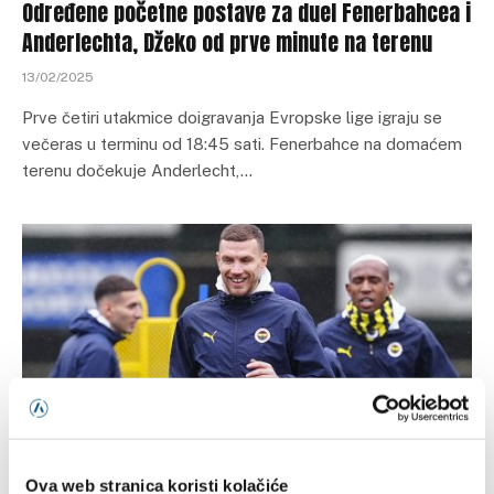
Određene početne postave za duel Fenerbahcea i
Anderlechta, Džeko od prve minute na terenu
13/02/2025
Prve četiri utakmice doigravanja Evropske lige igraju se
večeras u terminu od 18:45 sati. Fenerbahce na domaćem
terenu dočekuje Anderlecht,…
EUROPSKA LIGA
Ova web stranica koristi kolačiće