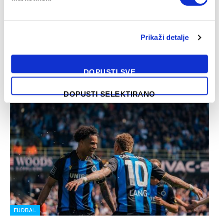
EUROPSKA LIGA
Otvoreni pregovori Džeke i Fenerbahcea o
produženju saradnje
Prikaži detalje
12/02/2025
Edin Džeko, koji je u ljeto 2023. stigao u Fenerbahce kao
DOPUSTI SVE
veliko pojačanje, mogao bi ostati u klubu i nakon…
DOPUSTI SELEKTIRANO
FUDBAL