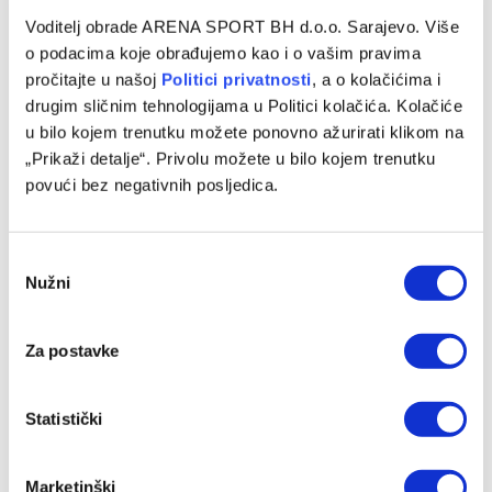
Evropska liga na TV Arena Sport: Džeko i
Voditelj obrade ARENA SPORT BH d.o.o. Sarajevo. Više
Fenerbahce dočekuju Anderlecht, poslastica u
o podacima koje obrađujemo kao i o vašim pravima
Portu
pročitajte u našoj
Politici privatnosti
, a o kolačićima i
drugim sličnim tehnologijama u Politici kolačića. Kolačiće
13/02/2025
u bilo kojem trenutku možete ponovno ažurirati klikom na
Prve utakmice doigravanja Evropske lige igraju se večeras
„Prikaži detalje“. Privolu možete u bilo kojem trenutku
širom Starog kontinenta. Plasman u osminu finala pokušati
povući bez negativnih posljedica.
će osigurati Fenerbahce, Edin…
Consent
Nužni
Selection
Za postavke
Statistički
Marketinški