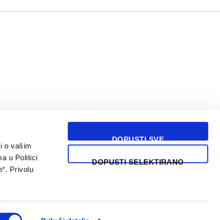
DOPUSTI SVE
i o vašim
USLOVI KORIŠĆENJA
a u Politici
DOPUSTI SELEKTIRANO
“. Privolu