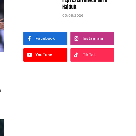
reprezentativca BiH u
Hajduk
05/08/2026
Facebook
Instagram
YouTube
TikTok
o
a