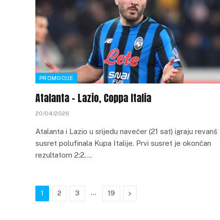
PROMOCIJE
Atalanta – Lazio, Coppa Italia
20/04/2026
Atalanta i Lazio u srijedu navečer (21 sat) igraju revanš
susret polufinala Kupa Italije. Prvi susret je okončan
rezultatom 2:2.…
…
Next
1
2
3
19