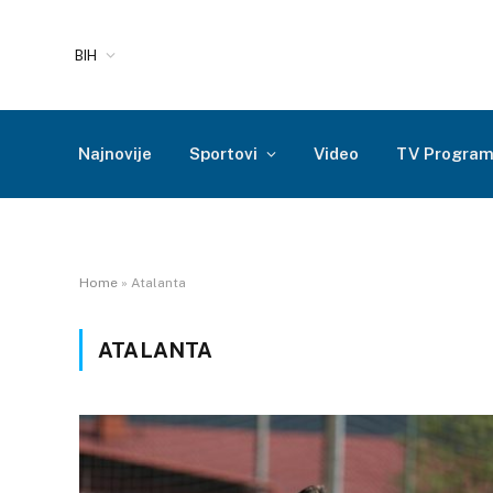
BIH
Najnovije
Sportovi
Video
TV Progra
Home
»
Atalanta
ATALANTA