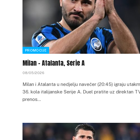
PROMOCIJE
Milan – Atalanta, Serie A
08/05/2026
Milan i Atalanta u nedjelju navečer (20:45) igraju utakm
36. kola italijanske Serije A. Duel pratite uz direktan T
prenos…