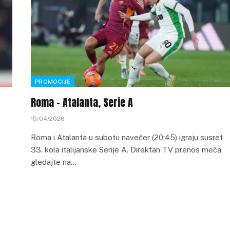
PROMOCIJE
Roma – Atalanta, Serie A
15/04/2026
Roma i Atalanta u subotu navečer (20:45) igraju susret
33. kola italijanske Serije A. Direktan TV prenos meča
gledajte na…