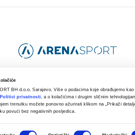
Facebook
Instagram
YouTube
TikTok
kolačiće
ORT BH d.o.o. Sarajevo. Više o podacima koje obrađujemo kao 
O
ARENA CLOUD
KONTAKT
POLITIKA PRIVATNOSTI
Politici privatnosti
, a o kolačićima i drugim sličnim tehnologijam
ojem trenutku možete ponovno ažurirati klikom na „Prikaži detalje
© 2024 Arena Sport. Designed by
WEBMAHER
.
ku povući bez negativnih posljedica.