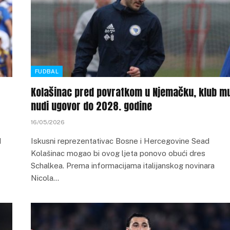
FUDBAL
Kolašinac pred povratkom u Njemačku, klub m
nudi ugovor do 2028. godine
16/05/2026
d
Iskusni reprezentativac Bosne i Hercegovine Sead
Kolašinac mogao bi ovog ljeta ponovo obući dres
Schalkea. Prema informacijama italijanskog novinara
Nicola…