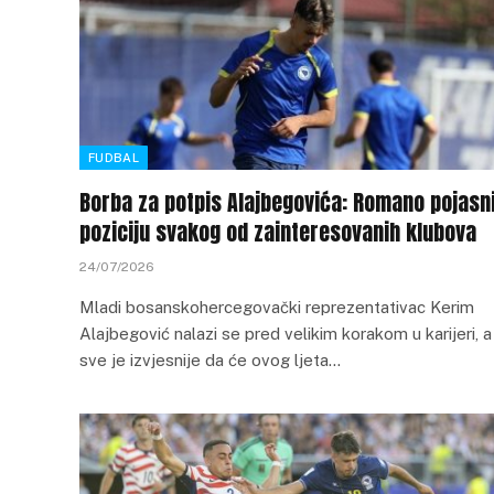
FUDBAL
Borba za potpis Alajbegovića: Romano pojasn
poziciju svakog od zainteresovanih klubova
24/07/2026
Mladi bosanskohercegovački reprezentativac Kerim
Alajbegović nalazi se pred velikim korakom u karijeri, a
sve je izvjesnije da će ovog ljeta…