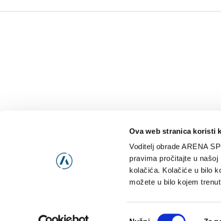
Ova web stranica koristi 
Voditelj obrade ARENA SP
NAJNOVIJE
VIDE
pravima pročitajte u našoj
kolačića. Kolačiće u bilo k
možete u bilo kojem trenut
Consent