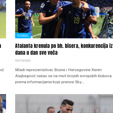
FUDBAL
a
Atalanta krenula po bh. bisera, konkurencija iz
dana u dan sve veća
11/07/2026
vić
Mladi reprezentativac Bosne i Hercegovine Kerim
Alajbegović našao se na meti brojnih evropskih klubova,
prema informacijama koje prenosi Sky…