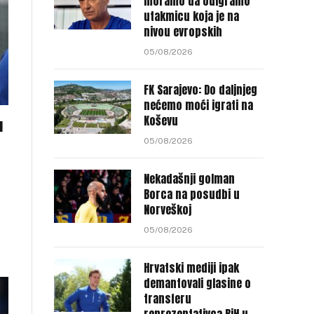
moramo da odigramo
utakmicu koja je na
nivou evropskih
05/08/2026
FK Sarajevo: Do daljnjeg
nećemo moći igrati na
Koševu
u
05/08/2026
Nekadašnji golman
Borca na posudbi u
Norveškoj
05/08/2026
Hrvatski mediji ipak
demantovali glasine o
transferu