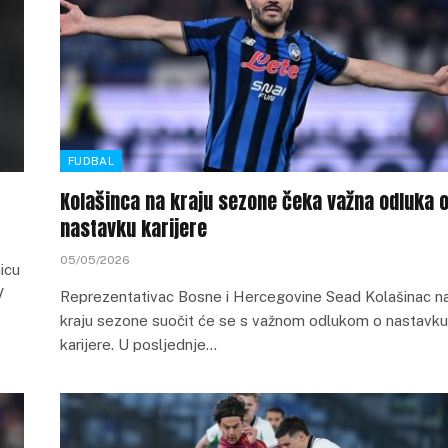
FUDBAL
Kolašinca na kraju sezone čeka važna odluka 
nastavku karijere
05/05/2026
icu
V
Reprezentativac Bosne i Hercegovine Sead Kolašinac n
kraju sezone suočit će se s važnom odlukom o nastavku
karijere. U posljednje…