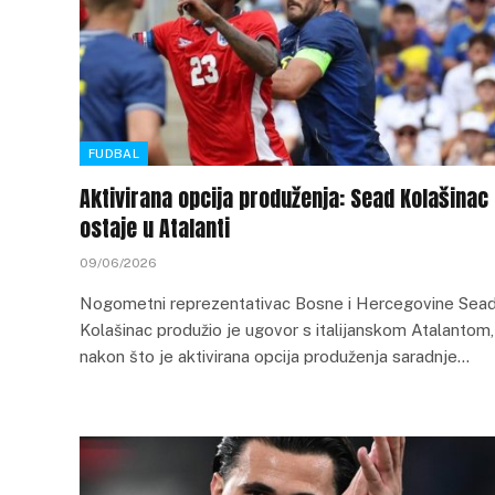
FUDBAL
Aktivirana opcija produženja: Sead Kolašinac
ostaje u Atalanti
09/06/2026
Nogometni reprezentativac Bosne i Hercegovine Sea
Kolašinac produžio je ugovor s italijanskom Atalantom,
nakon što je aktivirana opcija produženja saradnje…