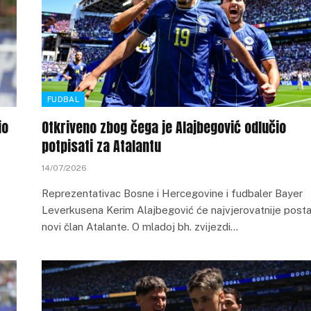
FUDBAL
io
Otkriveno zbog čega je Alajbegović odlučio
potpisati za Atalantu
14/07/2026
Reprezentativac Bosne i Hercegovine i fudbaler Bayer
Leverkusena Kerim Alajbegović će najvjerovatnije posta
novi član Atalante. O mladoj bh. zvijezdi…