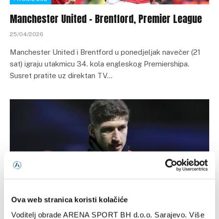
Manchester United – Brentford, Premier League
25/04/2026
Manchester United i Brentford u ponedjeljak navečer (21
sat) igraju utakmicu 34. kola engleskog Premiershipa.
Susret pratite uz direktan TV…
Ova web stranica koristi kolačiće
FUDBAL
Voditelj obrade ARENA SPORT BH d.o.o. Sarajevo. Više