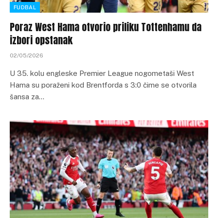
FUDBAL
Poraz West Hama otvorio priliku Tottenhamu da
izbori opstanak
02/05/2026
U 35. kolu engleske Premier League nogometaši West
Hama su poraženi kod Brentforda s 3:0 čime se otvorila
šansa za…