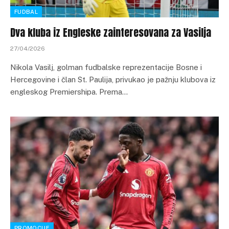
FUDBAL
Dva kluba iz Engleske zainteresovana za Vasilja
27/04/2026
Nikola Vasilj, golman fudbalske reprezentacije Bosne i
Hercegovine i član St. Paulija, privukao je pažnju klubova iz
engleskog Premiershipa. Prema…
PROMOCIJE