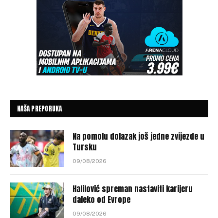
NAŠA PREPORUKA
Na pomolu dolazak još jedne zvijezde u
Tursku
09/08/2026
Halilović spreman nastaviti karijeru
daleko od Evrope
09/08/2026