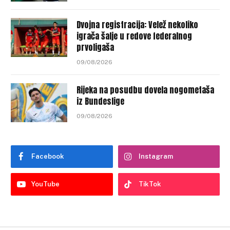
Dvojna registracija: Velež nekoliko
igrača šalje u redove federalnog
prvoligaša
09/08/2026
Rijeka na posudbu dovela nogometaša
iz Bundeslige
09/08/2026
Facebook
Instagram
YouTube
TikTok