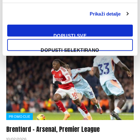
12/02/2026
Prikaži detalje
Nogometaši Arsenala napravili su korak unazad u borbi za
titulu prvaka Engleske, pošto su večeras u gostima kod
Brentforda odigrali…
DOPUSTI SVE
DOPUSTI SELEKTIRANO
PROMOCIJE
Brentford – Arsenal, Premier League
10/02/2026