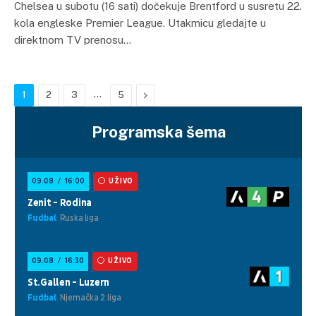
Chelsea u subotu (16 sati) dočekuje Brentford u susretu 22.
kola engleske Premier League. Utakmicu gledajte u
direktnom TV prenosu…
…
Next
1
2
3
5
Programska šema