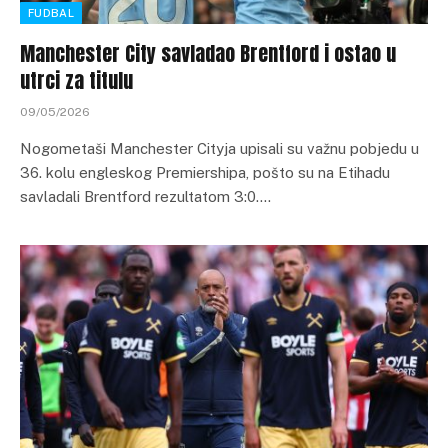
FUDBAL
Manchester City savladao Brentford i ostao u
utrci za titulu
09/05/2026
Nogometaši Manchester Cityja upisali su važnu pobjedu u
36. kolu engleskog Premiershipa, pošto su na Etihadu
savladali Brentford rezultatom 3:0.…