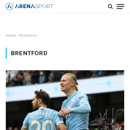
Home
»
Brentford
BRENTFORD