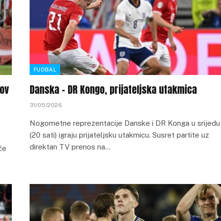
FUDBAL
nov
Danska – DR Kongo, prijateljska utakmica
31/05/2026
Nogometne reprezentacije Danske i DR Konga u srijedu
(20 sati) igraju prijateljsku utakmicu. Susret partite uz
direktan TV prenos na…
će