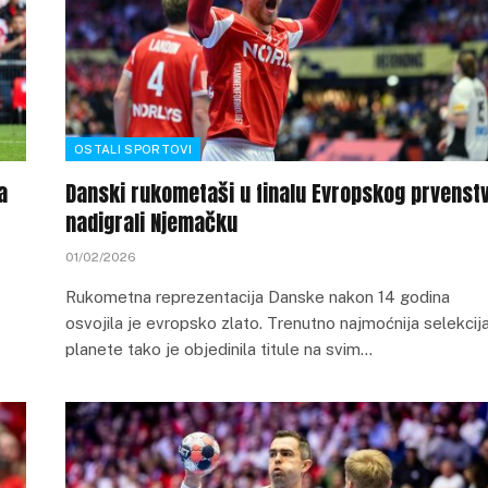
OSTALI SPORTOVI
a
Danski rukometaši u finalu Evropskog prvenst
nadigrali Njemačku
01/02/2026
Rukometna reprezentacija Danske nakon 14 godina
osvojila je evropsko zlato. Trenutno najmoćnija selekcij
planete tako je objedinila titule na svim…