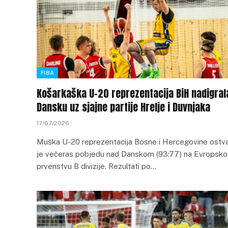
FIBA
Košarkaška U-20 reprezentacija BiH nadigral
Dansku uz sjajne partije Hrelje i Duvnjaka
17/07/2026
Muška U-20 reprezentacija Bosne i Hercegovine ostva
je večeras pobjedu nad Danskom (93:77) na Evropsk
prvenstvu B divizije. Rezultati po…