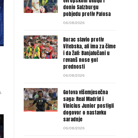
evropskom debiju i
donio Salzburgu
pobjedu protiv Pafosa
06/08/2026
Borac slavio protiv
Vitebska, ali ima za čime
i da žali: Banjalučani u
revanš nose gol
prednosti
06/08/2026
Gotova višemjesečna
,
saga: Real Madrid i
Vinicius Junior postigli
dogovor o nastavku
saradnje
06/08/2026