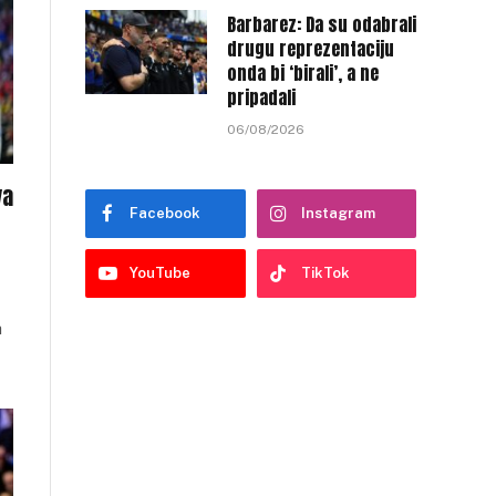
Barbarez: Da su odabrali
drugu reprezentaciju
onda bi ‘birali’, a ne
pripadali
06/08/2026
va
Facebook
Instagram
YouTube
TikTok
a