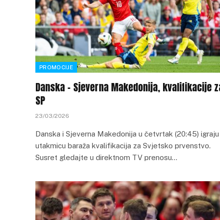
PROMOCIJE
Danska – Sjeverna Makedonija, kvalifikacije z
SP
23/03/2026
Danska i Sjeverna Makedonija u četvrtak (20:45) igraju
utakmicu baraža kvalifikacija za Svjetsko prvenstvo.
Susret gledajte u direktnom TV prenosu…