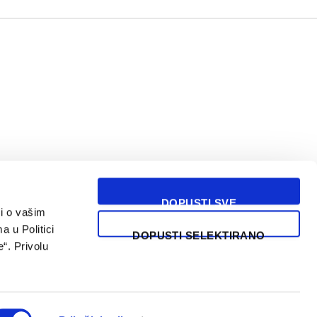
DOPUSTI SVE
i o vašim
USLOVI KORIŠĆENJA
a u Politici
DOPUSTI SELEKTIRANO
“. Privolu