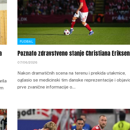
FUDBAL
a
Poznato zdravstveno stanje Christiana Erikse
07/06/2026
Nakon dramatičnih scena na terenu i prekida utakmice,
oglasio se medicinski tim danske reprezentacije i objavi
rila
prve zvanične informacije o…
om