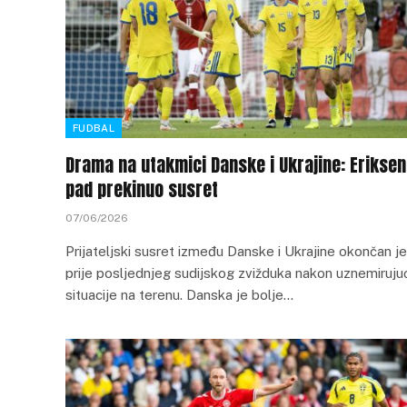
FUDBAL
Drama na utakmici Danske i Ukrajine: Erikse
pad prekinuo susret
07/06/2026
Prijateljski susret između Danske i Ukrajine okončan je
prije posljednjeg sudijskog zvižduka nakon uznemiruju
situacije na terenu. Danska je bolje…