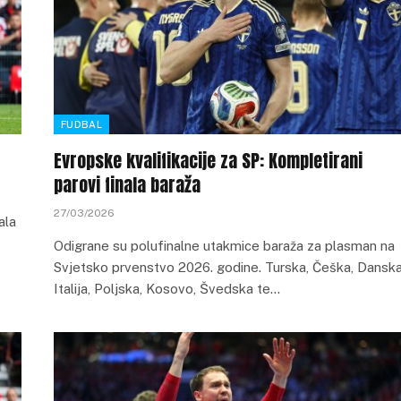
FUDBAL
Evropske kvalifikacije za SP: Kompletirani
parovi finala baraža
27/03/2026
ala
Odigrane su polufinalne utakmice baraža za plasman na
Svjetsko prvenstvo 2026. godine. Turska, Češka, Danska
Italija, Poljska, Kosovo, Švedska te…