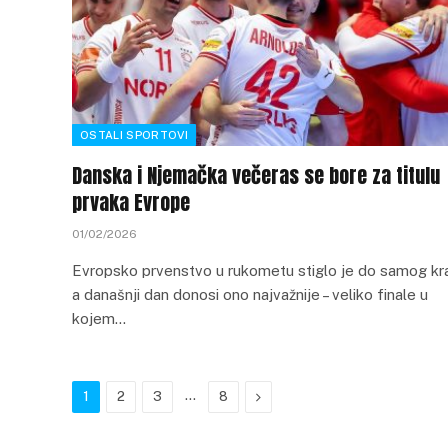
OSTALI SPORTOVI
Danska i Njemačka večeras se bore za titulu
prvaka Evrope
01/02/2026
Evropsko prvenstvo u rukometu stiglo je do samog kra
a današnji dan donosi ono najvažnije – veliko finale u
kojem…
…
Next
1
2
3
8