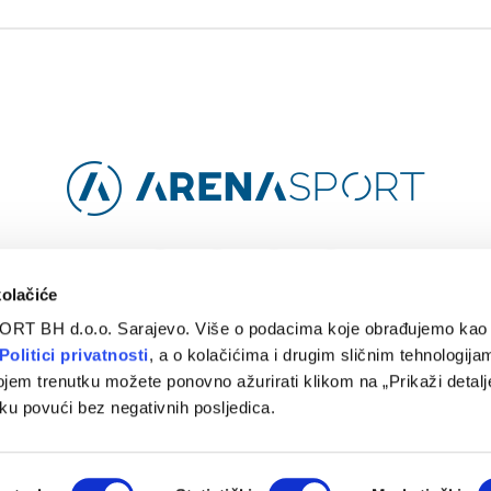
Facebook
Instagram
YouTube
TikTok
kolačiće
ORT BH d.o.o. Sarajevo. Više o podacima koje obrađujemo kao 
O
ARENA CLOUD
KONTAKT
POLITIKA PRIVATNOSTI
Politici privatnosti
, a o kolačićima i drugim sličnim tehnologijam
ojem trenutku možete ponovno ažurirati klikom na „Prikaži detalje
© 2024 Arena Sport. Designed by
WEBMAHER
.
ku povući bez negativnih posljedica.