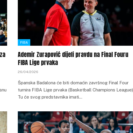
FIBA
 za
Ademir Zurapović dijeli pravdu na Final Fouru
FIBA Lige prvaka
26/04/2026
Španska Badalona će biti domaćin završnog Final Four
osnu
turnira FIBA Lige prvaka (Basketball Champions League)
Tu će svog predstavnika imati…