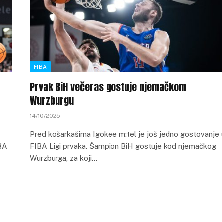
FIBA
Prvak BiH večeras gostuje njemačkom
Wurzburgu
14/10/2025
Pred košarkašima Igokee m:tel je još jedno gostovanje 
IBA
FIBA Ligi prvaka. Šampion BiH gostuje kod njemačkog
Wurzburga, za koji…