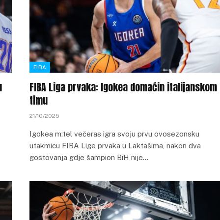
FIBA
u
FIBA Liga prvaka: Igokea domaćin italijanskom
timu
21/10/2025
Igokea m:tel večeras igra svoju prvu ovosezonsku
utakmicu FIBA Lige prvaka u Laktašima, nakon dva
gostovanja gdje šampion BiH nije…