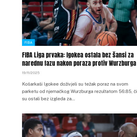
FIBA
FIBA Liga prvaka: Igokea ostala bez šansi za
narednu fazu nakon poraza protiv Wurzburga
19/11/2025
Košarkaši Igokee doživjeli su težak poraz na svom
parketu od njemačkog Wurzburga rezultatom 56:85, č
su ostali bez izgleda za…