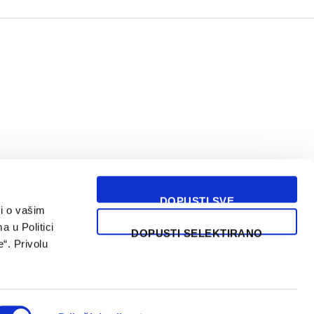
DOPUSTI SVE
i o vašim
USLOVI KORIŠĆENJA
a u Politici
DOPUSTI SELEKTIRANO
“. Privolu