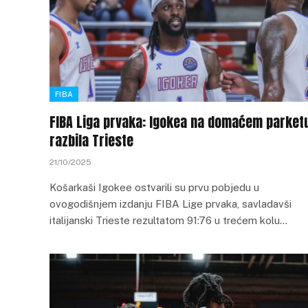
FIBA
FIBA Liga prvaka: Igokea na domaćem parket
razbila Trieste
21/10/2025
Košarkaši Igokee ostvarili su prvu pobjedu u
ovogodišnjem izdanju FIBA Lige prvaka, savladavši
italijanski Trieste rezultatom 91:76 u trećem kolu…