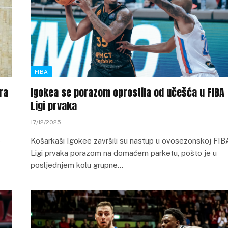
FIBA
ra
Igokea se porazom oprostila od učešća u FIBA
Ligi prvaka
17/12/2025
e
Košarkaši Igokee završili su nastup u ovosezonskoj FIB
Ligi prvaka porazom na domaćem parketu, pošto je u
posljednjem kolu grupne…