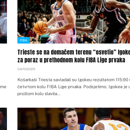
FIBA
Trieste se na domaćem terenu “osvetio” Igoke
za poraz u prethodnom kolu FIBA Lige prvaka
04/11/2025
Košarkaši Triesta savladali su Igokeu rezultatom 115:90 
ime
četvrtom kolu FIBA Lige prvaka. Podsjetimo, Igokea je 
prošlom kolu slavila…