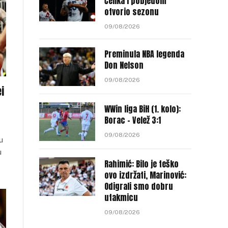
Čelika i pobjedom
otvorio sezonu
09/08/2026
Preminula NBA legenda
Don Nelson
09/08/2026
i
WWin liga BiH (1. kolo):
Borac – Velež 3:1
09/08/2026
u
u
Rahimić: Bilo je teško
ovo izdržati, Marinović:
Odigrali smo dobru
utakmicu
09/08/2026