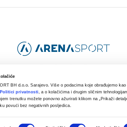
Facebook
Instagram
YouTube
TikTok
kolačiće
ORT BH d.o.o. Sarajevo. Više o podacima koje obrađujemo kao 
O
ARENA CLOUD
KONTAKT
POLITIKA PRIVATNOSTI
Politici privatnosti
, a o kolačićima i drugim sličnim tehnologijam
ojem trenutku možete ponovno ažurirati klikom na „Prikaži detalje
© 2024 Arena Sport. Designed by
WEBMAHER
.
ku povući bez negativnih posljedica.