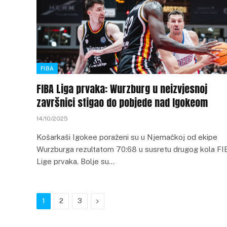
FIBA
FIBA Liga prvaka: Wurzburg u neizvjesnoj
završnici stigao do pobjede nad Igokeom
14/10/2025
Košarkaši Igokee poraženi su u Njemačkoj od ekipe
Wurzburga rezultatom 70:68 u susretu drugog kola F
Lige prvaka. Bolje su…
Next
1
2
3