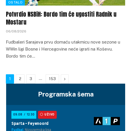
OSTALO
Potvrdio NSBiH: Bordo tim će ugostiti Radnik u
Mostaru
06/08/2026
Fudbaleri Sarajeva prvu domaću utakmicu nove sezone u
WWin ligi Bosne i Hercegovine neće igrati na Koševu.
Bordo tim će…
…
Next
1
2
3
153
Programska šema