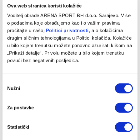
Ova web stranica koristi kolačiće
VIJESTI
Voditelj obrade ARENA SPORT BH d.o.o. Sarajevo. Više
Određene početne postave za meč Borac –
o podacima koje obrađujemo kao i o vašim pravima
Vitebsk u Banjaluci
pročitajte u našoj
Politici privatnosti
, a o kolačićima i
drugim sličnim tehnologijama u Politici kolačića. Kolačiće
06/08/2026
u bilo kojem trenutku možete ponovno ažurirati klikom na
Borac večeras dočekuje bjeloruski Vitebsk u prvoj utakmici
„Prikaži detalje“. Privolu možete u bilo kojem trenutku
trećeg kola Konferencijske lige. Treneri su odredili
povući bez negativnih posljedica.
sljedeće početne postave. BORAC: Jurkas,…
Consent
Nužni
Selection
Za postavke
Statistički