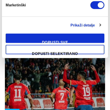
Marketinški
PROMOCIJE
Borac – Velež, WWin liga BiH
Prikaži detalje
06/08/2026
Borac i Velež u nedjelju (18:30) igraju derbi prvog kola
WWin lige Bosne i Hercegovine. Duel pratite uz direktan
DOPUSTI SVE
TV…
DOPUSTI SELEKTIRANO