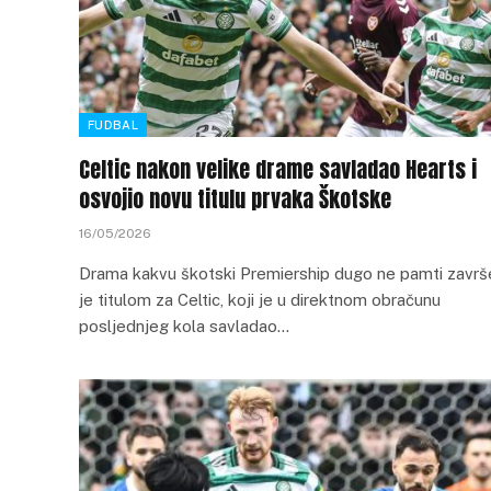
FUDBAL
Celtic nakon velike drame savladao Hearts i
osvojio novu titulu prvaka Škotske
16/05/2026
Drama kakvu škotski Premiership dugo ne pamti završ
je titulom za Celtic, koji je u direktnom obračunu
posljednjeg kola savladao…