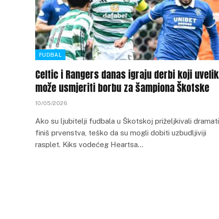
FUDBAL
Celtic i Rangers danas igraju derbi koji uveli
može usmjeriti borbu za šampiona Škotske
10/05/2026
Ako su ljubitelji fudbala u Škotskoj priželjkivali dramat
finiš prvenstva, teško da su mogli dobiti uzbudljiviji
rasplet. Kiks vodećeg Heartsa…