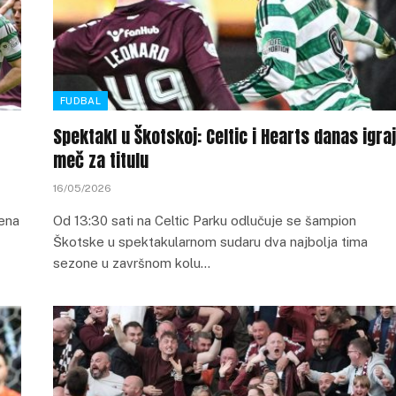
FUDBAL
Spektakl u Škotskoj: Celtic i Hearts danas igra
meč za titulu
16/05/2026
ena
Od 13:30 sati na Celtic Parku odlučuje se šampion
Škotske u spektakularnom sudaru dva najbolja tima
sezone u završnom kolu…