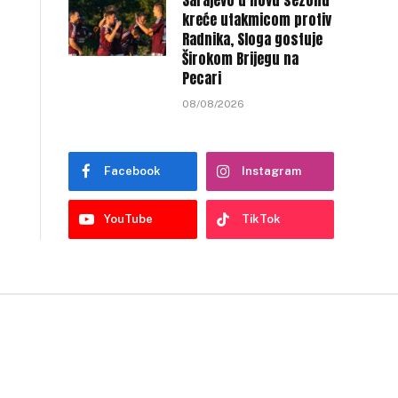
Sarajevo u novu sezonu
kreće utakmicom protiv
Radnika, Sloga gostuje
Širokom Brijegu na
Pecari
08/08/2026
Facebook
Instagram
YouTube
TikTok