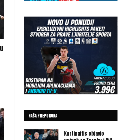
ju
NAŠA PREPORUKA
Kurtinaitis objavio