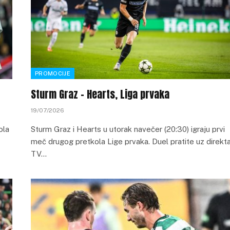
PROMOCIJE
Sturm Graz – Hearts, Liga prvaka
19/07/2026
ola
Sturm Graz i Hearts u utorak navečer (20:30) igraju prvi
meč drugog pretkola Lige prvaka. Duel pratite uz direkt
TV…