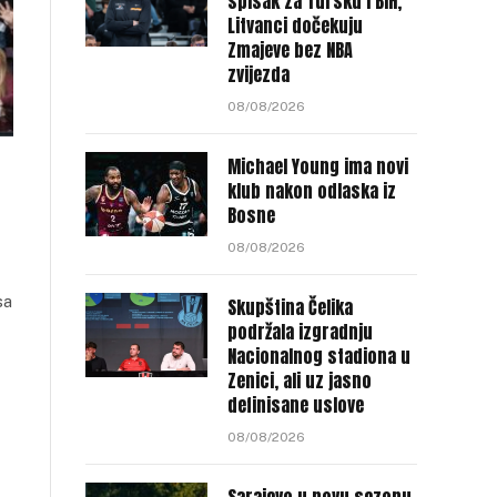
spisak za Tursku i BiH,
Litvanci dočekuju
Zmajeve bez NBA
zvijezda
08/08/2026
Michael Young ima novi
klub nakon odlaska iz
Bosne
08/08/2026
sa
Skupština Čelika
podržala izgradnju
Nacionalnog stadiona u
Zenici, ali uz jasno
definisane uslove
08/08/2026