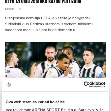
UEFA izrekla žestoku kaznu Partizanu
13/08/2025
Disciplinska komisija UEFA-e kaznila je beogradski
fudbalski klub Partizan praznom istočnom tribinom u
narednom meču u kojem bude domaćin u…
PROMOCIJE
Ova web stranica koristi kolačiće
Partizan – Hibernian, Konferencijska liga
Voditelj obrade ARENA SPORT BH d.o.o. Sarajevo. Više