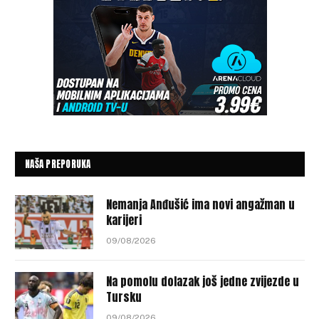
NAŠA PREPORUKA
Nemanja Anđušić ima novi angažman u
karijeri
09/08/2026
Na pomolu dolazak još jedne zvijezde u
Tursku
09/08/2026