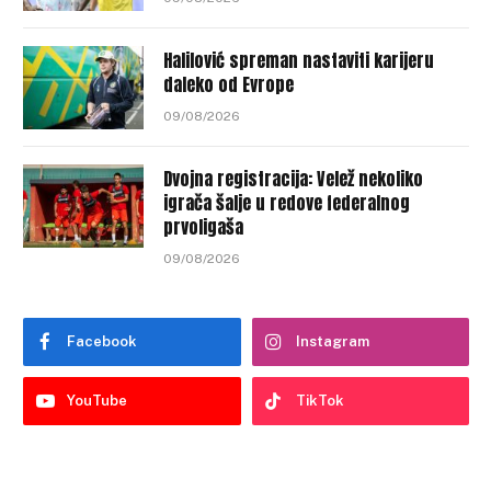
Halilović spreman nastaviti karijeru
daleko od Evrope
09/08/2026
Dvojna registracija: Velež nekoliko
igrača šalje u redove federalnog
prvoligaša
09/08/2026
Facebook
Instagram
YouTube
TikTok