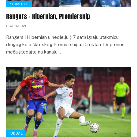
PROMOCIJE
Rangers – Hibernian, Premiership
06/08/2026
Rangers i Hibernian u nedjelju (17 sati) igraju utakmicu
drugog kola škotskog Premiershipa. Direktan TV prenos
meča gledajte na kanalu…
FUDBAL