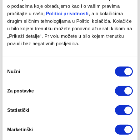
03/08/2025
o podacima koje obrađujemo kao i o vašim pravima
pročitajte u našoj
Politici privatnosti
, a o kolačićima i
Partizan dočekuje škotski Hibernian u susretu trećeg
drugim sličnim tehnologijama u Politici kolačića. Kolačiće
pretkola Konferencijske lige. Meč gledajte na kanalu
u bilo kojem trenutku možete ponovno ažurirati klikom na
Arena 1 Premium u četvrtak navečer,…
„Prikaži detalje“. Privolu možete u bilo kojem trenutku
povući bez negativnih posljedica.
Programska šema
Consent
Nužni
Selection
Za postavke
Statistički
Marketinški