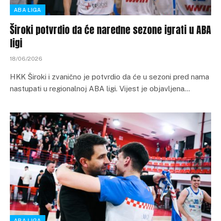
ABA LIGA
Široki potvrdio da će naredne sezone igrati u ABA
ligi
18/06/2026
HKK Široki i zvanično je potvrdio da će u sezoni pred nama
nastupati u regionalnoj ABA ligi. Vijest je objavljena…
ABA LIGA