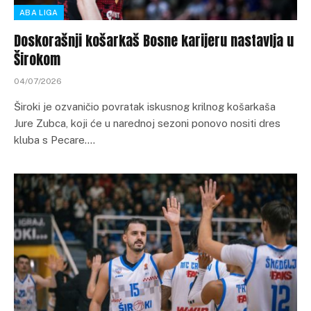
ABA LIGA
Doskorašnji košarkaš Bosne karijeru nastavlja u
Širokom
04/07/2026
Široki je ozvaničio povratak iskusnog krilnog košarkaša
Jure Zubca, koji će u narednoj sezoni ponovo nositi dres
kluba s Pecare.…