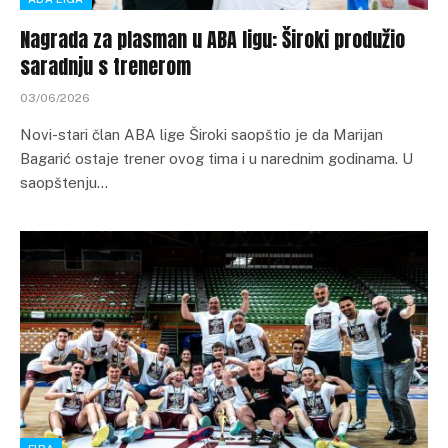
Nagrada za plasman u ABA ligu: Široki produžio
saradnju s trenerom
03/06/2026
Novi-stari član ABA lige Široki saopštio je da Marijan
Bagarić ostaje trener ovog tima i u narednim godinama. U
saopštenju…