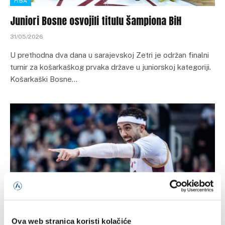
FIBA
Juniori Bosne osvojili titulu šampiona BiH
31/05/2026
U prethodna dva dana u sarajevskoj Zetri je održan finalni
turnir za košarkaškog prvaka države u juniorskoj kategoriji.
Košarkaški Bosne…
FIBA
Ova web stranica koristi kolačiće