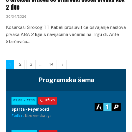
2 lige
30/04/2026
Košarkaši Širokog TT Kabeli proslavit će osvajanje naslova
prvaka ABA 2 lige s navijačima večeras na Trgu dr. Ante
Starčevića…
…
Next
1
2
3
14
Programska šema