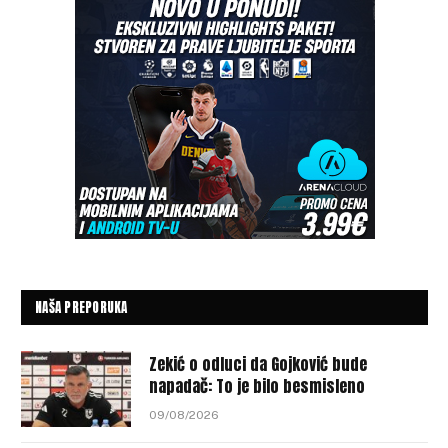
NAŠA PREPORUKA
Zekić o odluci da Gojković bude
napadač: To je bilo besmisleno
09/08/2026