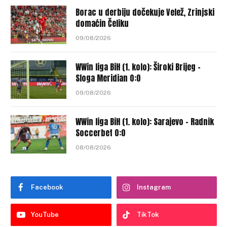
Borac u derbiju dočekuje Velež, Zrinjski
domaćin Čeliku
09/08/2026
WWin liga BiH (1. kolo): Široki Brijeg –
Sloga Meridian 0:0
09/08/2026
WWin liga BiH (1. kolo): Sarajevo – Radnik
Soccerbet 0:0
08/08/2026
Facebook
Instagram
YouTube
TikTok