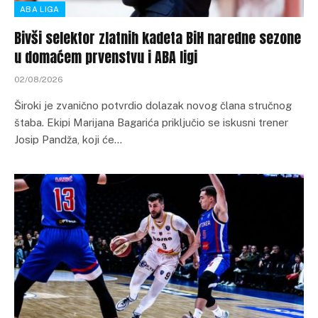
ABA LIGA
Bivši selektor zlatnih kadeta BiH naredne sezone
u domaćem prvenstvu i ABA ligi
02/08/2026
Široki je zvanično potvrdio dolazak novog člana stručnog
štaba. Ekipi Marijana Bagarića priključio se iskusni trener
Josip Pandža, koji će…