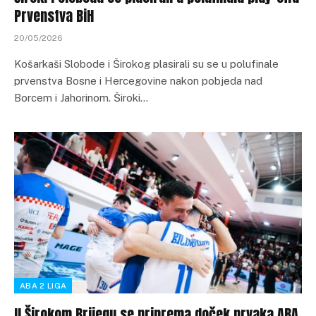
Prvenstva BiH
20/05/2026
Košarkaši Slobode i Širokog plasirali su se u polufinale
prvenstva Bosne i Hercegovine nakon pobjeda nad
Borcem i Jahorinom. Široki…
ABA 2 LIGA
U Širokom Brijegu se priprema doček prvaka ABA