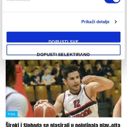
za košarkaše
21/05/2026
Prikaži detalje
Žrijeb parova polufinala play-offa Prvenstva Bosne i
Hercegovine za košarkaše obavljen je danas u
prostorijama Košarkaškog saveza BiH. U polufinalu…
DOPUSTI SVE
DOPUSTI SELEKTIRANO
FIBA
Široki i Sloboda se plasirali u polufinala play-offa