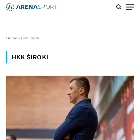
Home
»
HKK Široki
HKK ŠIROKI