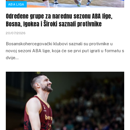
ABA LIGA
Određene grupe za narednu sezonu ABA lige,
Bosna, Igokea i Široki saznali protivnike
20/07/2026
Bosanskohercegovački klubovi saznali su protivnike u
novoj sezoni ABA lige, koja će se prvi put igrati u formatu s
dvije…