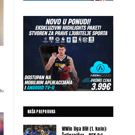
du
NAŠA PREPORUKA
WWin liga BiH (1. kolo):