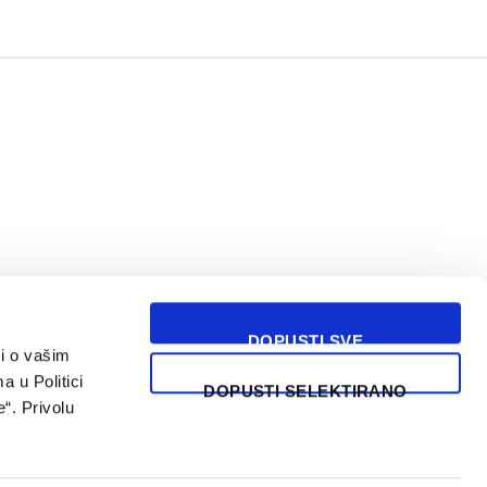
DOPUSTI SVE
i o vašim
USLOVI KORIŠĆENJA
a u Politici
DOPUSTI SELEKTIRANO
“. Privolu