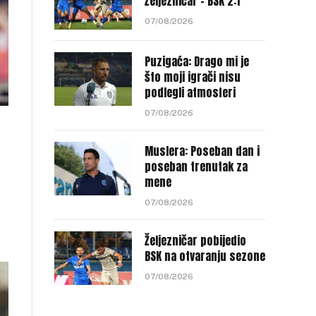
Željezničar – BSK 2:1
07/08/2026
Puzigaća: Drago mi je
što moji igrači nisu
podlegli atmosferi
07/08/2026
Muslera: Poseban dan i
poseban trenutak za
mene
07/08/2026
Željezničar pobijedio
BSK na otvaranju sezone
07/08/2026