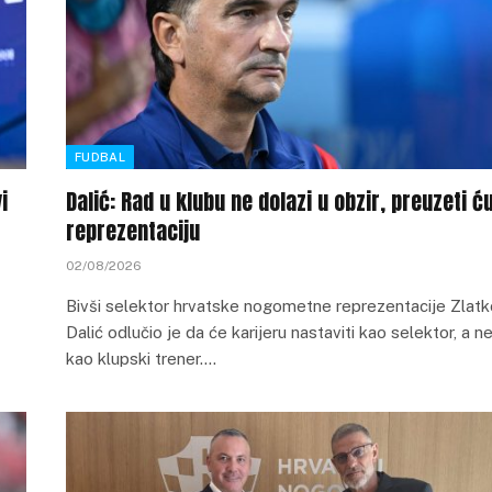
FUDBAL
i
Dalić: Rad u klubu ne dolazi u obzir, preuzeti ć
reprezentaciju
02/08/2026
Bivši selektor hrvatske nogometne reprezentacije Zlatk
Dalić odlučio je da će karijeru nastaviti kao selektor, a n
kao klupski trener.…