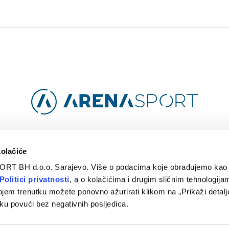
Facebook
Instagram
YouTube
TikTok
kolačiće
ORT BH d.o.o. Sarajevo. Više o podacima koje obrađujemo kao 
O
ARENA CLOUD
KONTAKT
POLITIKA PRIVATNOSTI
Politici privatnosti
, a o kolačićima i drugim sličnim tehnologijam
ojem trenutku možete ponovno ažurirati klikom na „Prikaži detalje
© 2024 Arena Sport. Designed by
WEBMAHER
.
ku povući bez negativnih posljedica.