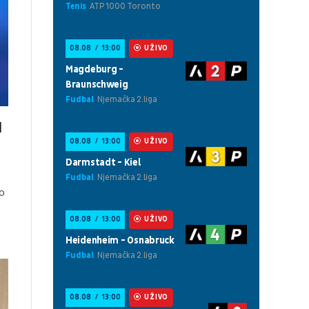
u
o
e