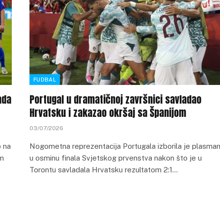
FUDBAL
ada
Portugal u dramatičnoj završnici savladao
Hrvatsku i zakazao okršaj sa Španijom
03/07/2026
p na
Nogometna reprezentacija Portugala izborila je plasma
om
u osminu finala Svjetskog prvenstva nakon što je u
Torontu savladala Hrvatsku rezultatom 2:1…