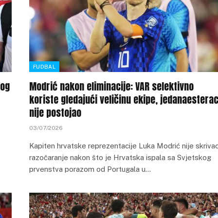
FUDBAL
nog
Modrić nakon eliminacije: VAR selektivno
koriste gledajući veličinu ekipe, jedanaestera
nije postojao
03/07/2026
Kapiten hrvatske reprezentacije Luka Modrić nije skriva
razočaranje nakon što je Hrvatska ispala sa Svjetskog
prvenstva porazom od Portugala u…