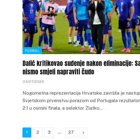
FUDBAL
Dalić kritikovao suđenje nakon eliminacije: S
nismo smjeli napraviti čudo
03/07/2026
Nogometna reprezentacija Hrvatske završila je nastu
Svjetskom prvenstvu porazom od Portugala rezultat
2:1 u osmini finala, a selektor Zlatko…
…
Next
1
2
3
27