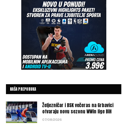
NAŠA PREPORUKA
Željezničar i BSK večeras na Grbavici
otvaraju novu sezonu WWin lige BiH
07/08/2026