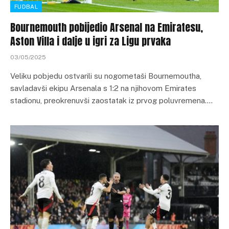
FUDBAL
Bournemouth pobijedio Arsenal na Emiratesu,
Aston Villa i dalje u igri za Ligu prvaka
03/05/2025
Veliku pobjedu ostvarili su nogometaši Bournemoutha,
savladavši ekipu Arsenala s 1:2 na njihovom Emirates
stadionu, preokrenuvši zaostatak iz prvog poluvremena.…