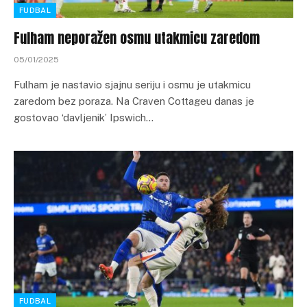
FUDBAL
Fulham neporažen osmu utakmicu zaredom
05/01/2025
Fulham je nastavio sjajnu seriju i osmu je utakmicu
zaredom bez poraza. Na Craven Cottageu danas je
gostovao ‘davljenik’ Ipswich…
FUDBAL