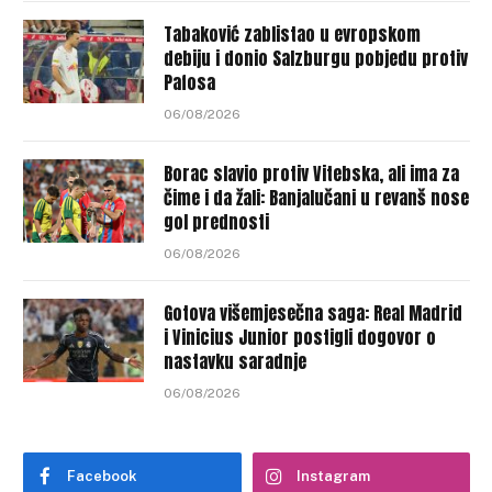
Tabaković zablistao u evropskom
debiju i donio Salzburgu pobjedu protiv
Pafosa
06/08/2026
Borac slavio protiv Vitebska, ali ima za
čime i da žali: Banjalučani u revanš nose
gol prednosti
06/08/2026
Gotova višemjesečna saga: Real Madrid
i Vinicius Junior postigli dogovor o
nastavku saradnje
06/08/2026
Facebook
Instagram