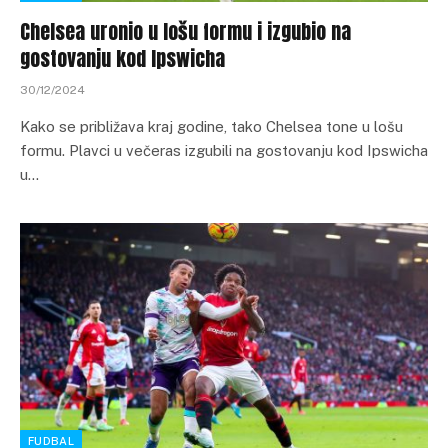
Chelsea uronio u lošu formu i izgubio na
gostovanju kod Ipswicha
30/12/2024
Kako se približava kraj godine, tako Chelsea tone u lošu
formu. Plavci u večeras izgubili na gostovanju kod Ipswicha
u…
FUDBAL