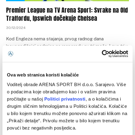
Premier League na TV Arena Sport: Svrake na Old
Traffordu, Ipswich dočekuje Chelsea
30/12/2024
Kod Engleza nema stajanja, prvog radnog dana
‘novogodišnje’ sedmice na rasporedu su tri meča. I sva tri u
direktnom prenosu…
Ova web stranica koristi kolačiće
Voditelj obrade ARENA SPORT BH d.o.o. Sarajevo. Više
o podacima koje obrađujemo kao i o vašim pravima
pročitajte u našoj
Politici privatnosti
, a o kolačićima i
drugim sličnim tehnologijama u Politici kolačića. Kolačiće
u bilo kojem trenutku možete ponovno ažurirati klikom na
„Prikaži detalje“. Privolu možete u bilo kojem trenutku
povući bez negativnih posljedica.
PREMIER LEAGUE