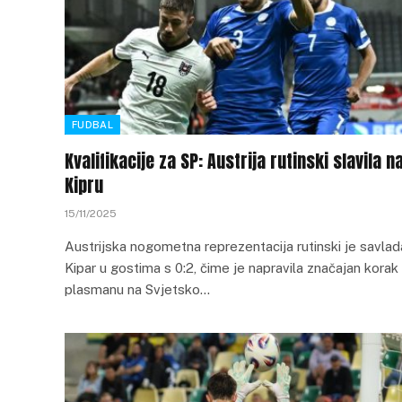
FUDBAL
Kvalifikacije za SP: Austrija rutinski slavila n
Kipru
15/11/2025
Austrijska nogometna reprezentacija rutinski je savlad
Kipar u gostima s 0:2, čime je napravila značajan korak
plasmanu na Svjetsko…