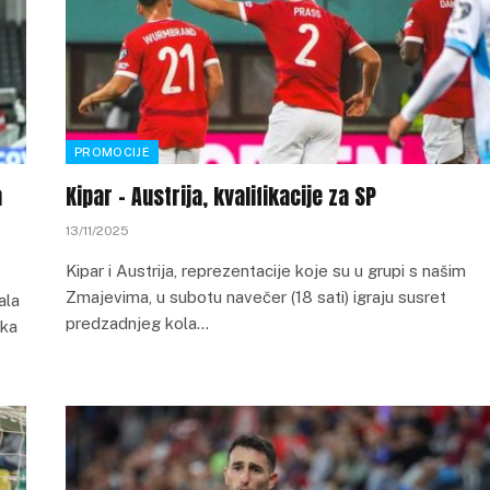
PROMOCIJE
a
Kipar – Austrija, kvalifikacije za SP
13/11/2025
Kipar i Austrija, reprezentacije koje su u grupi s našim
Zmajevima, u subotu navečer (18 sati) igraju susret
ala
predzadnjeg kola…
 ka