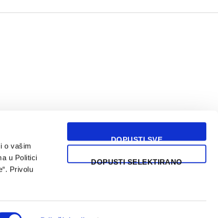
DOPUSTI SVE
i o vašim
USLOVI KORIŠĆENJA
a u Politici
DOPUSTI SELEKTIRANO
“. Privolu