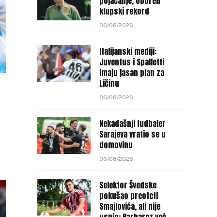
pojačanje, oboren
klupski rekord
06/08/2026
Italijanski mediji:
Juventus i Spalletti
imaju jasan plan za
Ličinu
06/08/2026
Nekadašnji fudbaler
Sarajeva vratio se u
domovinu
06/08/2026
Selektor Švedske
pokušao preoteti
Smajlovića, ali nije