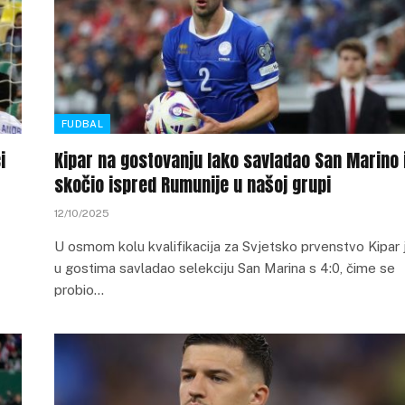
FUDBAL
i
Kipar na gostovanju lako savladao San Marino 
skočio ispred Rumunije u našoj grupi
12/10/2025
U osmom kolu kvalifikacija za Svjetsko prvenstvo Kipar 
u gostima savladao selekciju San Marina s 4:0, čime se
probio…