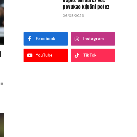
uspio: Barbarez već
povukao ključni potez
06/08/2026
Facebook
Instagram
i
YouTube
TikTok
je