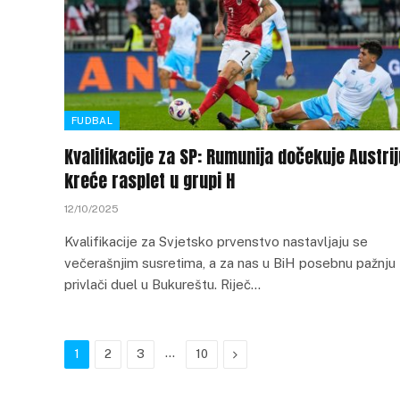
FUDBAL
Kvalifikacije za SP: Rumunija dočekuje Austrij
kreće rasplet u grupi H
12/10/2025
Kvalifikacije za Svjetsko prvenstvo nastavljaju se
večerašnjim susretima, a za nas u BiH posebnu pažnju
privlači duel u Bukureštu. Riječ…
…
Next
1
2
3
10