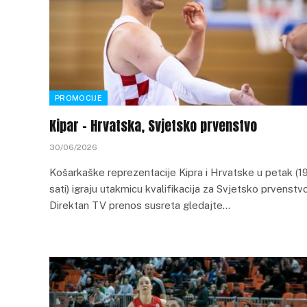
PROMOCIJE
Kipar – Hrvatska, Svjetsko prvenstvo
30/06/2026
Košarkaške reprezentacije Kipra i Hrvatske u petak (1
sati) igraju utakmicu kvalifikacija za Svjetsko prvenstvo
Direktan TV prenos susreta gledajte…