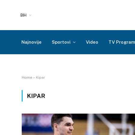
BIH
Najnovije
Sportovi
Video
TV Progra
Home
»
Kipar
KIPAR