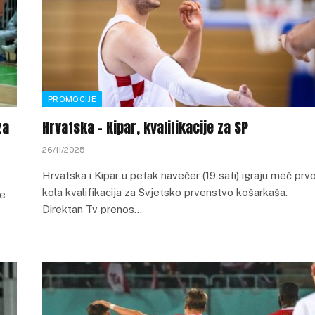
PROMOCIJE
za
Hrvatska – Kipar, kvalifikacije za SP
26/11/2025
Hrvatska i Kipar u petak navečer (19 sati) igraju meč prv
kola kvalifikacija za Svjetsko prvenstvo košarkaša.
ne
Direktan Tv prenos…