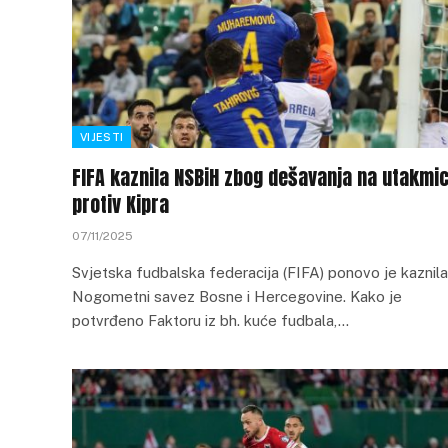
VIJESTI
FIFA kaznila NSBiH zbog dešavanja na utakmic
protiv Kipra
07/11/2025
Svjetska fudbalska federacija (FIFA) ponovo je kaznila
Nogometni savez Bosne i Hercegovine. Kako je
potvrđeno Faktoru iz bh. kuće fudbala,…