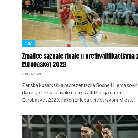
FIBA
Zmajice saznale rivale u pretkvalifikacijama 
Eurobasket 2029
31/03/2026
Ženska košarkaška reprezentacija Bosne i Hercegovi
danas je saznala rivale u pretkvalifikacijama za
Eurobasket 2029, nakon žrijeba u švicarskom Miesu.…