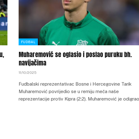
FUDBAL
u,
Muharemović se oglasio i poslao puruku bh.
navijačima
11/10/2025
Fudbalski reprezentativac Bosne i Hercegovine Tarik
Muharemović povrijedio se u remiju meča naše
reprezentacije protiv Kipra (2:2). Muharemović je odigra