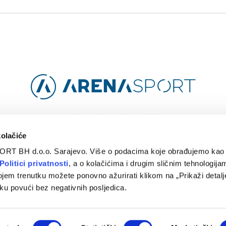
Facebook
Instagram
YouTube
TikTok
kolačiće
ORT BH d.o.o. Sarajevo. Više o podacima koje obrađujemo kao 
O
ARENA CLOUD
KONTAKT
POLITIKA PRIVATNOSTI
Politici privatnosti
, a o kolačićima i drugim sličnim tehnologijam
ojem trenutku možete ponovno ažurirati klikom na „Prikaži detalje
© 2024 Arena Sport. Designed by
WEBMAHER
.
ku povući bez negativnih posljedica.