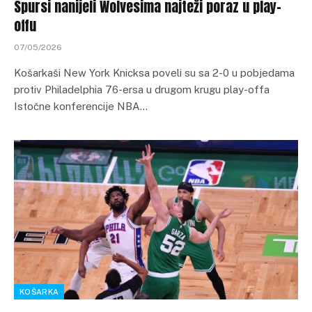
Spursi nanijeli Wolvesima najteži poraz u play-
offu
07/05/2026
Košarkaši New York Knicksa poveli su sa 2-0 u pobjedama
protiv Philadelphia 76-ersa u drugom krugu play-offa
Istočne konferencije NBA…
KOŠARKA