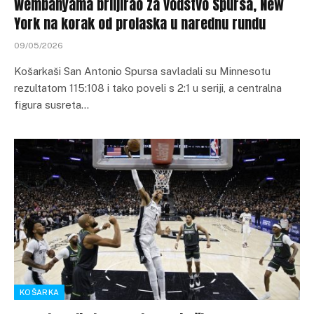
Wembanyama briljirao za vodstvo Spursa, New
York na korak od prolaska u narednu rundu
09/05/2026
Košarkaši San Antonio Spursa savladali su Minnesotu
rezultatom 115:108 i tako poveli s 2:1 u seriji, a centralna
figura susreta…
KOŠARKA