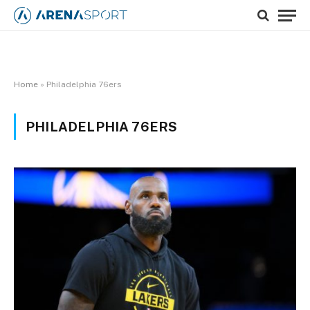
Home
»
Philadelphia 76ers
PHILADELPHIA 76ERS