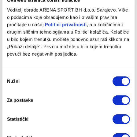
Ova web stranica koristi kolačiće
Spursi prošli u narednu rundu, Celtici propustili
Voditelj obrade ARENA SPORT BH d.o.o. Sarajevo. Više
prvu šansu da izbace 76erse
o podacima koje obrađujemo kao i o vašim pravima
29/04/2026
pročitajte u našoj
Politici privatnosti
, a o kolačićima i
drugim sličnim tehnologijama u Politici kolačića. Kolačiće
Košarkaši San Antonio Spursa plasirali su se u polufinale
u bilo kojem trenutku možete ponovno ažurirati klikom na
Zapadne konferencije nakon pobjede u petoj utakmici prve
„Prikaži detalje“. Privolu možete u bilo kojem trenutku
runde NBA play-offa…
povući bez negativnih posljedica.
Consent
Nužni
Selection
Za postavke
Statistički
KOŠARKA