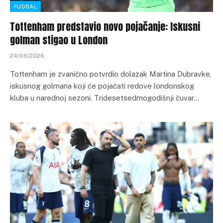
FUDBAL
Tottenham predstavio novo pojačanje: Iskusni
golman stigao u London
24/06/2026
Tottenham je zvanično potvrdio dolazak Martina Dubravke,
iskusnog golmana koji će pojačati redove londonskog
kluba u narednoj sezoni. Tridesetsedmogodišnji čuvar…