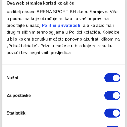
PROMOCIJE
Ova web stranica koristi kolačiće
Tottenham – Everton, Premier League
Voditelj obrade ARENA SPORT BH d.o.o. Sarajevo. Više
o podacima koje obrađujemo kao i o vašim pravima
22/05/2026
pročitajte u našoj
Politici privatnosti
, a o kolačićima i
Tottenham i Everton u nedjelju (17 sati) igraju meč
drugim sličnim tehnologijama u Politici kolačića. Kolačiće
posljednjeg kola engleske Premier League. Direktan TV
u bilo kojem trenutku možete ponovno ažurirati klikom na
prenos pratite na kanalu…
„Prikaži detalje“. Privolu možete u bilo kojem trenutku
povući bez negativnih posljedica.
Consent
Nužni
Selection
Za postavke
Statistički
FUDBAL