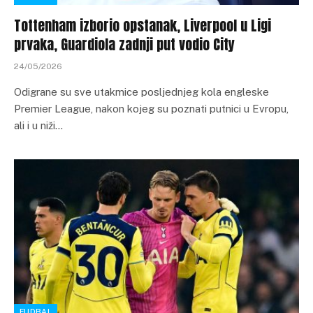
Tottenham izborio opstanak, Liverpool u Ligi
prvaka, Guardiola zadnji put vodio City
24/05/2026
Odigrane su sve utakmice posljednjeg kola engleske
Premier League, nakon kojeg su poznati putnici u Evropu,
ali i u niži…
FUDBAL