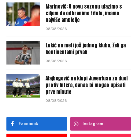
Marinović: U novu sezonu ulazimo s
ciljem da odbranimo titulu, imamo
najviše ambicije
08/08/2026
Lukić na meti još jednog kluba, želi ga
kontinentalni prvak
08/08/2026
Alajbegović na klupi Juventusa za duel
protiv Intera, danas bi mogao upisati
prve minute
08/08/2026
Facebook
Instagram