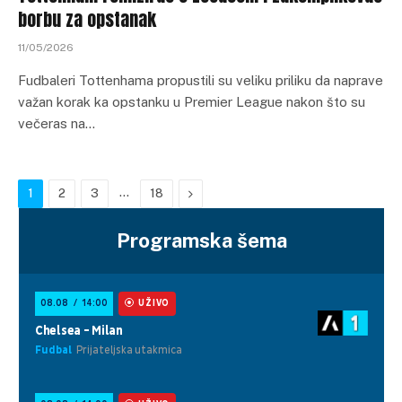
borbu za opstanak
11/05/2026
Fudbaleri Tottenhama propustili su veliku priliku da naprave
važan korak ka opstanku u Premier League nakon što su
večeras na…
…
Next
1
2
3
18
Programska šema