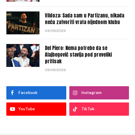
Vildoza: Sada sam u Partizanu, nikada
neću zatvoriti vrata nijednom klubu
09/08/2026
Del Piero: Nema potrebe da se
Alajbegović stavlja pod preveliki
pritisak
09/08/2026
Facebook
Instagram
YouTube
TikTok