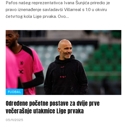
Pafos našeg reprezentativca Ivana Šunjića priredio je
pravo iznenađenje savladavši Villarreal s 1:0 u okviru
četvrtog kola Lige prvaka. Ovo…
FUDBAL
Određene početne postave za dvije prve
večerašnje utakmice Lige prvaka
05/11/2025