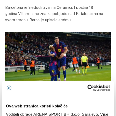
Barcelona je ‘nedodirljiva’ na Ceramici. I poslije 18
godina Villarreal ne zna za pobjedu nad Kataloncima na
svom terenu. Barca je upisala sedmu…
PROMOCIJE
Villarreal – Barcelona, La Liga
Ova web stranica koristi kolačiće
18/12/2025
Voditelj obrade ARENA SPORT BH d.o.o. Sarajevo. Više