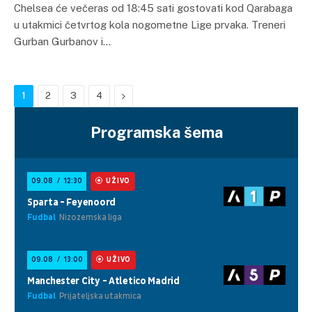
Chelsea će večeras od 18:45 sati gostovati kod Qarabaga
u utakmici četvrtog kola nogometne Lige prvaka. Treneri
Gurban Gurbanov i…
Next
1
2
3
4
Programska šema