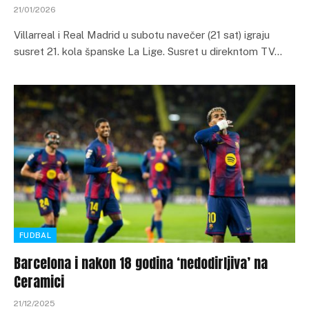
21/01/2026
Villarreal i Real Madrid u subotu navečer (21 sat) igraju
susret 21. kola španske La Lige. Susret u direkntom TV…
FUDBAL
Barcelona i nakon 18 godina ‘nedodirljiva’ na
Ceramici
21/12/2025