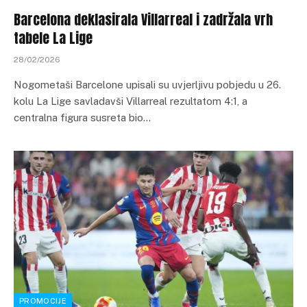
Barcelona deklasirala Villarreal i zadržala vrh
tabele La Lige
28/02/2026
Nogometaši Barcelone upisali su uvjerljivu pobjedu u 26.
kolu La Lige savladavši Villarreal rezultatom 4:1, a
centralna figura susreta bio…
PROMOCIJE