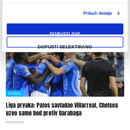
Odigrane su prve dvije utakmice današnjeg programa Lige
prvaka, a iste su donijele dosta uzbuđenja. Ajax, koji je do
Prikaži detalje
večeras…
DOPUSTI SVE
DOPUSTI SELEKTIRANO
FUDBAL
Liga prvaka: Pafos savladao Villarreal, Chelsea
uzeo samo bod protiv Qarabaga
05/11/2025