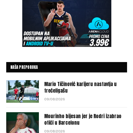
NAŠA PREPORUKA
Mario Tičinović karijeru nastavlja u
trećeligašu
09/08/2026
Mourinho bijesan jer je Rodri izabrao
otići u Barcelonu
09/08/2026