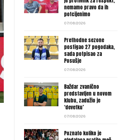
je protivnik za respekt,
nemamo pravo da ih
potcijenimo
07/08/2026
Prethodne sezone
postigao 27 pogodaka,
sada potpisao za
Posušje
07/08/2026
Baždar zvanično
predstavljen u novom
klubu, zadužio je
‘devetku’
07/08/2026
Poznato koliko je