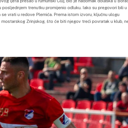
 ovog ljeta prešao u rumunski Cluj, bio je nadomak dolaska u Borac
 posljednjem trenutku promijenio odluku. Iako su pregovori bili u
da se vrati u redove Plemića. Prema istom izvoru, ključnu ulogu
 mostarskog Zrinjskog, što će biti njegov treći povratak u klub, n