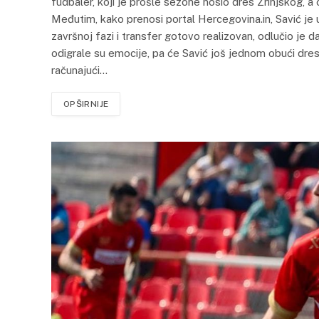
fudbaler, koji je prošle sezone nosio dres Zrinjskog, a
Međutim, kako prenosi portal Hercegovina.in, Savić je u
završnoj fazi i transfer gotovo realizovan, odlučio je 
odigrale su emocije, pa će Savić još jednom obući dres
računajući…
OPŠIRNIJE