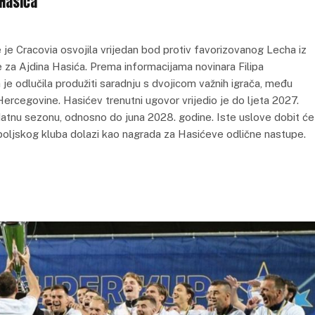
 Hasića
e Cracovia osvojila vrijedan bod protiv favorizovanog Lecha iz
e za Ajdina Hasića. Prema informacijama novinara Filipa
 je odlučila produžiti saradnju s dvojicom važnih igrača, među
Hercegovine. Hasićev trenutni ugovor vrijedio je do ljeta 2027.
odatnu sezonu, odnosno do juna 2028. godine. Iste uslove dobit će 
poljskog kluba dolazi kao nagrada za Hasićeve odlične nastupe.