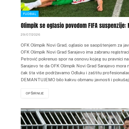
FUDBAL
Olimpik se oglasio povodom FIFA suspenzije:
29/07/2026
OFK Olimpik Novi Grad, oglasio se saopštenjem za javn
OFK Olimpik Novi Grad Sarajevo ima zabranu registracije
Petrović pokrenuo spor na osnovu kojeg su pravnici na
Sarajevo te da OFK Olimpik Novi Grad Sarajevo mora n
čak šta više podržavamo Odluku i zaštitu profesionalaca
DEMANTUJEMO bilo kakvu obmanu javnosti i pokušaj 
OPŠIRNIJE