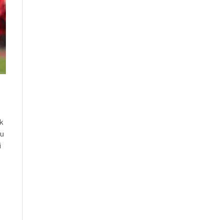
ik
 u
i