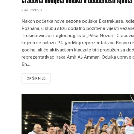
Cracovia donijela odluku o budućnosti Ajdina
29/07/2026
Nakon početka nove sezone poljske Ekstraklase, gdje j
Poznana, u klubu stižu dodatno pozitivne vijesti vezan
Trokielewicza iz uglednog lista „Piłka Nożna“, Cracovia
kojima se nalazi i 24-godišnji reprezentativac Bosne i 
godine, ali će aktivacijom klauzule biti produžen za d
reprezentativac Iraka Amir Al-Ammari. Odluka uprave 
Bh.…
OPŠIRNIJE