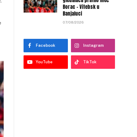
gledalaca pratilo meč
.
Borac – Vitebsk u
Banjaluci
e
07/08/2026
Facebook
Instagram
YouTube
TikTok