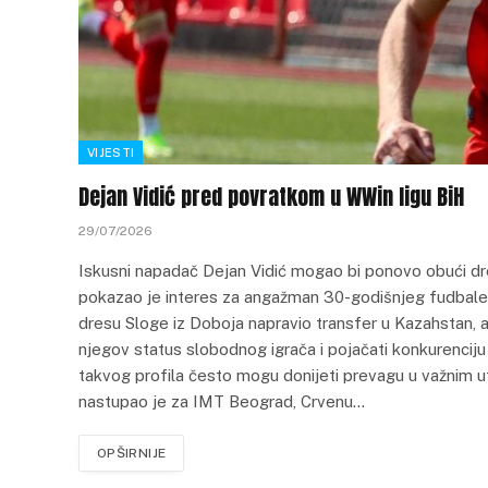
VIJESTI
Dejan Vidić pred povratkom u WWin ligu BiH
29/07/2026
Iskusni napadač Dejan Vidić mogao bi ponovo obući dre
pokazao je interes za angažman 30-godišnjeg fudbalera k
dresu Sloge iz Doboja napravio transfer u Kazahstan, ali
njegov status slobodnog igrača i pojačati konkurenciju
takvog profila često mogu donijeti prevagu u važnim u
nastupao je za IMT Beograd, Crvenu…
OPŠIRNIJE