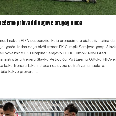
 Nećemo prihvatiti dugove drugog kluba
ost nakon FIFA suspenzije, koju prenosimo u cjelosti: “Istina da
 igrača. Istina da je bivši trener FK Olimpik Sarajevo gosp. Slav
šli poveznice FK Olimpika Sarajevo i OFK Olimpik Novi Grad
amiriti štetu treneru Slavku Petroviću. Poštujemo Odluku FIFA-e,
 kako trenera tako i igrača i da svoja potraživanja naplate,
bilo kakve prevare,…