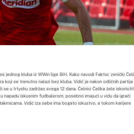
s jednog kluba iz WWin lige BiH. Kako navodi Faktor, zenički Čel
oji se trenutno nalazi bez kluba. Vidić je nakon odličnih partija
 se u Irtyshu zadržao svega 12 dana. Čelnici Čelika žele iskoristit
 u napadu iskusnim fudbalerom, posebno imajući u vidu da igrači
takmicama. Vidić iza sebe ima bogato iskustvo, a tokom karijere