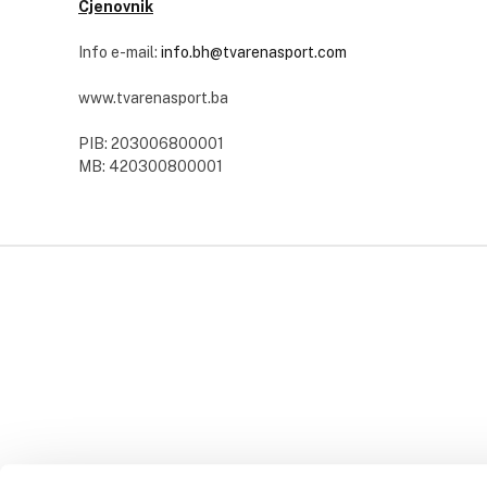
Cjenovnik
Info e-mail:
info.bh@tvarenasport.com
www.tvarenasport.ba
PIB: 203006800001
MB: 420300800001