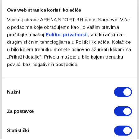
Ova web stranica koristi kolačiće
FUDBAL
Voditelj obrade ARENA SPORT BH d.o.o. Sarajevo. Više
o podacima koje obrađujemo kao i o vašim pravima
Džeko: Imao sam još tri opcije
pročitajte u našoj
Politici privatnosti
, a o kolačićima i
04/08/2026
drugim sličnim tehnologijama u Politici kolačića. Kolačiće
u bilo kojem trenutku možete ponovno ažurirati klikom na
Kapiten fudbalske reprezentacije Bosne i Hercegovine
„Prikaži detalje“. Privolu možete u bilo kojem trenutku
Edin Džeko zvanično je predstavljen u Gelsenkirchenu
povući bez negativnih posljedica.
nakon što je potpisao novi jednogodišnji ugovor…
Consent
Nužni
Selection
Za postavke
Statistički