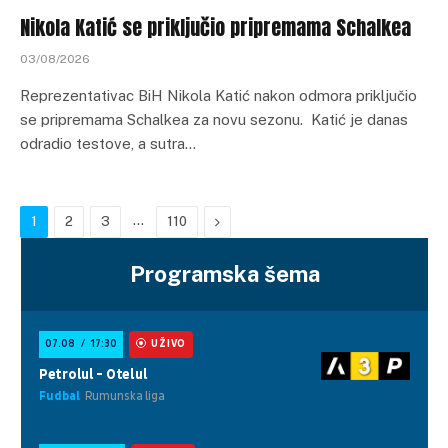
Nikola Katić se priključio pripremama Schalkea
03/08/2026
Reprezentativac BiH Nikola Katić nakon odmora priključio
se pripremama Schalkea za novu sezonu. Katić je danas
odradio testove, a sutra…
…
Next
1
2
3
110
Programska šema