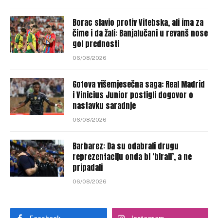
Borac slavio protiv Vitebska, ali ima za
čime i da žali: Banjalučani u revanš nose
gol prednosti
06/08/2026
Gotova višemjesečna saga: Real Madrid
i Vinicius Junior postigli dogovor o
nastavku saradnje
06/08/2026
Barbarez: Da su odabrali drugu
reprezentaciju onda bi ‘birali’, a ne
pripadali
06/08/2026