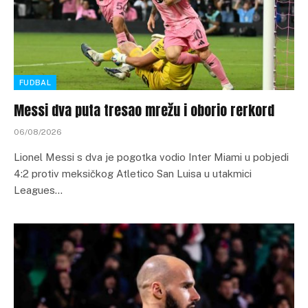
FUDBAL
Messi dva puta tresao mrežu i oborio rerkord
06/08/2026
Lionel Messi s dva je pogotka vodio Inter Miami u pobjedi
4:2 protiv meksičkog Atletico San Luisa u utakmici
Leagues…