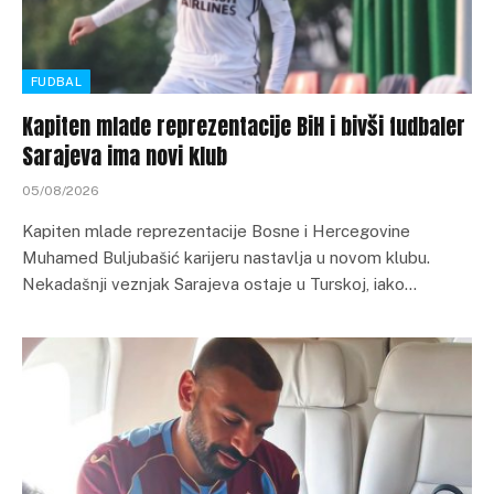
FUDBAL
Kapiten mlade reprezentacije BiH i bivši fudbaler
Sarajeva ima novi klub
05/08/2026
Kapiten mlade reprezentacije Bosne i Hercegovine
Muhamed Buljubašić karijeru nastavlja u novom klubu.
Nekadašnji veznjak Sarajeva ostaje u Turskoj, iako…