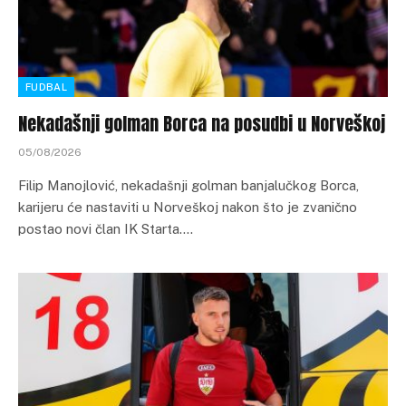
FUDBAL
Nekadašnji golman Borca na posudbi u Norveškoj
05/08/2026
Filip Manojlović, nekadašnji golman banjalučkog Borca,
karijeru će nastaviti u Norveškoj nakon što je zvanično
postao novi član IK Starta.…