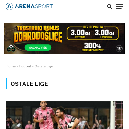
Home
»
Fudbal
»
Ostale lige
OSTALE LIGE