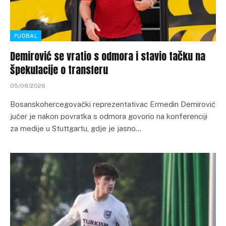
FUDBAL
Demirović se vratio s odmora i stavio tačku na
špekulacije o transferu
05/08/2026
Bosanskohercegovački reprezentativac Ermedin Demirović
jučer je nakon povratka s odmora govorio na konferenciji
za medije u Stuttgartu, gdje je jasno…