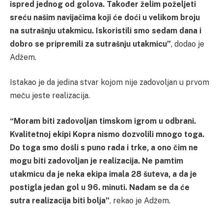
ispred jednog od golova. Također želim poželjeti
sreću našim navijačima koji će doći u velikom broju
na sutrašnju utakmicu. Iskoristili smo sedam dana i
dobro se pripremili za sutrašnju utakmicu”
, dodao je
Adžem.
Istakao je da jedina stvar kojom nije zadovoljan u prvom
meču jeste realizacija.
“Moram biti zadovoljan timskom igrom u odbrani.
Kvalitetnoj ekipi Kopra nismo dozvolili mnogo toga.
Do toga smo došli s puno rada i trke, a ono čim ne
mogu biti zadovoljan je realizacija. Ne pamtim
utakmicu da je neka ekipa imala 28 šuteva, a da je
postigla jedan gol u 96. minuti. Nadam se da će
sutra realizacija biti bolja”
, rekao je Adžem.