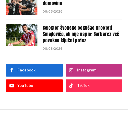
domovinu
06/08/2026
Selektor Švedske pokušao preoteti
Smajlovića, ali nije uspio: Barbarez već
povukao ključni potez
06/08/2026
Facebook
Instagram
YouTube
TikTok