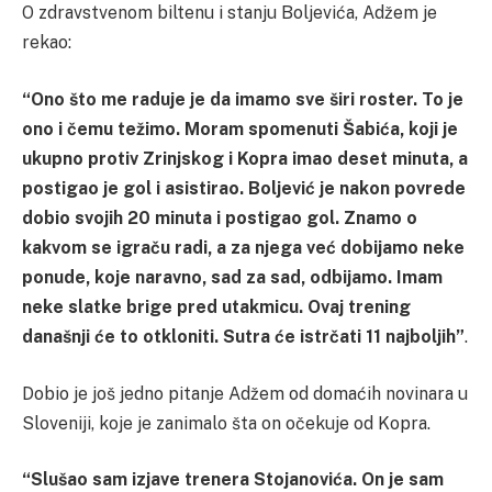
O zdravstvenom biltenu i stanju Boljevića, Adžem je
rekao:
“Ono što me raduje je da imamo sve širi roster. To je
ono i čemu težimo. Moram spomenuti Šabića, koji je
ukupno protiv Zrinjskog i Kopra imao deset minuta, a
postigao je gol i asistirao. Boljević je nakon povrede
dobio svojih 20 minuta i postigao gol. Znamo o
kakvom se igraču radi, a za njega već dobijamo neke
ponude, koje naravno, sad za sad, odbijamo. Imam
neke slatke brige pred utakmicu. Ovaj trening
današnji će to otkloniti. Sutra će istrčati 11 najboljih”
.
Dobio je još jedno pitanje Adžem od domaćih novinara u
Sloveniji, koje je zanimalo šta on očekuje od Kopra.
“Slušao sam izjave trenera Stojanovića. On je sam