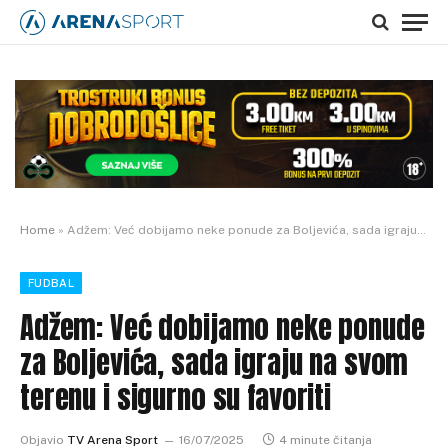
Home
»
Adžem: Već dobijamo neke ponude za Boljevića, sada igraju na svom terenu i sigurno su favoriti
FUDBAL
Adžem: Već dobijamo neke ponude
za Boljevića, sada igraju na svom
terenu i sigurno su favoriti
Objavio
TV Arena Sport
16/07/2025
4 minute čitanja