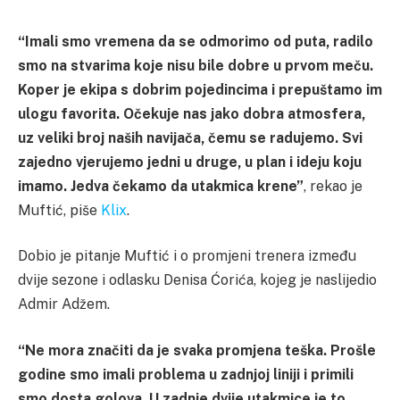
“Imali smo vremena da se odmorimo od puta, radilo
smo na stvarima koje nisu bile dobre u prvom meču.
Koper je ekipa s dobrim pojedincima i prepuštamo im
ulogu favorita. Očekuje nas jako dobra atmosfera,
uz veliki broj naših navijača, čemu se radujemo. Svi
zajedno vjerujemo jedni u druge, u plan i ideju koju
imamo. Jedva čekamo da utakmica krene”
, rekao je
Muftić, piše
Klix
.
Dobio je pitanje Muftić i o promjeni trenera između
dvije sezone i odlasku Denisa Ćorića, kojeg je naslijedio
Admir Adžem.
“Ne mora značiti da je svaka promjena teška. Prošle
godine smo imali problema u zadnjoj liniji i primili
smo dosta golova. U zadnje dvije utakmice je to