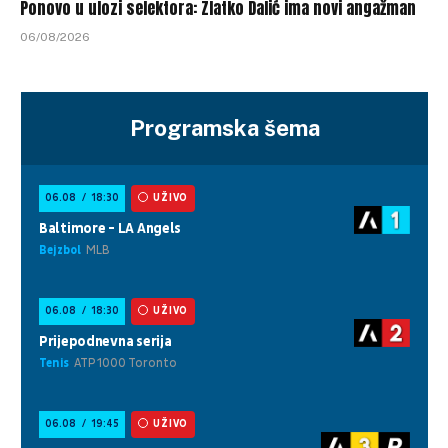
Ponovo u ulozi selektora: Zlatko Dalić ima novi angažman
06/08/2026
Programska šema