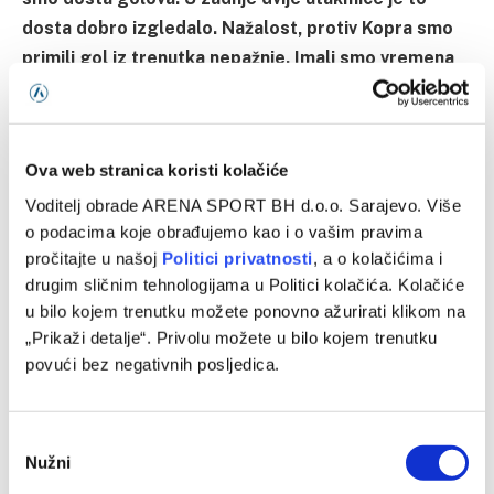
dosta dobro izgledalo. Nažalost, protiv Kopra smo
primili gol iz trenutka nepažnje. Imali smo vremena
da se upoznamo, dva od četiri igrača u odbrani su
stranci i imamo nekih jezičkih barijera, ali dobro to
izgleda i dobro komuniciramo. Proveli smo dosta
Ova web stranica koristi kolačiće
vremena zajedno”
, istakao je Muftić.
Voditelj obrade ARENA SPORT BH d.o.o. Sarajevo. Više
o podacima koje obrađujemo kao i o vašim pravima
Utakmica Koper – Željezničar igra se u četvrtak od
pročitajte u našoj
Politici privatnosti
, a o kolačićima i
19:30 sati na stadionu Bonifika.
drugim sličnim tehnologijama u Politici kolačića. Kolačiće
u bilo kojem trenutku možete ponovno ažurirati klikom na
„Prikaži detalje“. Privolu možete u bilo kojem trenutku
povući bez negativnih posljedica.
Admir Adžem
FK Željezničar
Konferencijska liga
Consent
Nužni
Selection
NK Koper
Vedad Muftić