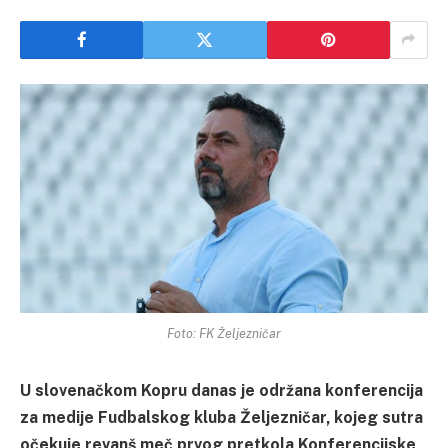
Foto: FK Željezničar
U slovenačkom Kopru danas je održana konferencija
za medije Fudbalskog kluba Željezničar, kojeg sutra
očekuje revanš meč prvog pretkola Konferencijske