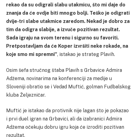
rekao da su odigrali slabu utakmicu, što mi daje do
znanja da će ovdje biti mnogo bolji. Teško je odigrati
dvije-tri slabe utakmice zaredom. Nekad je dobro za
tim da odigra slabije, a izvuče pozitivan rezultat.
Sada igraju na svom terenu i sigurno su favoriti.
Pretpostavljam da će Koper izvršiti neke rokade, na
koje smo mi spremni”
, istakao je strateg Plavih.
Osim šefa stručnog štaba Plavih s Grbavice Admira
Adžema, novinarima na konferenciji za medije u
Sloveniji obratio se i Vedad Muftić, golman Fudbalskog
kluba Željezničar.
Muftić je istakao da protivnik nije lagan što je pokazao
i prvi duel igran na Grbavici, ali da izabranici Admira
Adžema očekuju dobru igru koja će izroditi pozitivan
rezultat.