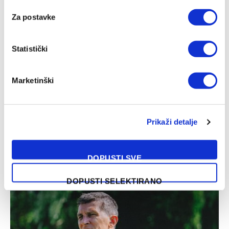
Za postavke
Facebook
Twitter
Pinterest
LinkedIn
Tumblr
WhatsApp
Email
Copy
Statistički
Link
PRETHODNI ČLANAK
SLJEDEĆI ČLANAK
Marketinški
Prošao omladinske
Sarajevo predstavilo
kategorije Leverkusena i
pojačanje: Reprezentativac
Duisburga, sada na radaru
Sjeverne Makedonije stigao
kluba iz WWin lige BiH
na Koševo
Prikaži detalje
SLIČNE OBJAVE
DOPUSTI SVE
DOPUSTI SELEKTIRANO