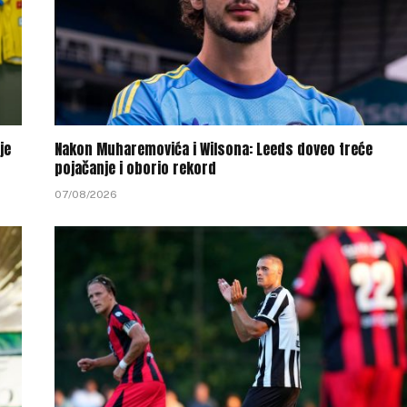
je
Nakon Muharemovića i Wilsona: Leeds doveo treće
pojačanje i oborio rekord
07/08/2026