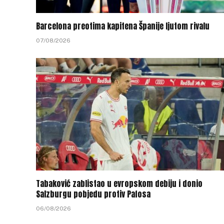
Barcelona preotima kapitena Španije ljutom rivalu
07/08/2026
Tabaković zablistao u evropskom debiju i donio
Salzburgu pobjedu protiv Pafosa
06/08/2026