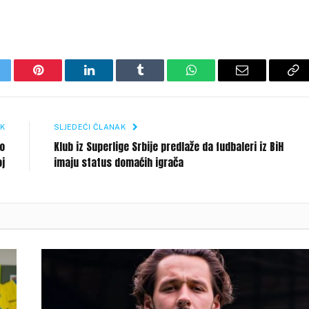
itter
Pinterest
LinkedIn
Tumblr
WhatsApp
Email
Co
Li
K
SLJEDEĆI ČLANAK
mo
Klub iz Superlige Srbije predlaže da fudbaleri iz BiH
oj
imaju status domaćih igrača