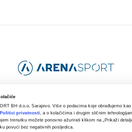
Facebook
Instagram
YouTube
TikTok
kolačiće
ORT BH d.o.o. Sarajevo. Više o podacima koje obrađujemo kao 
O
ARENA CLOUD
KONTAKT
POLITIKA PRIVATNOSTI
Politici privatnosti
, a o kolačićima i drugim sličnim tehnologijam
ojem trenutku možete ponovno ažurirati klikom na „Prikaži detalje
© 2024 Arena Sport. Designed by
WEBMAHER
.
ku povući bez negativnih posljedica.