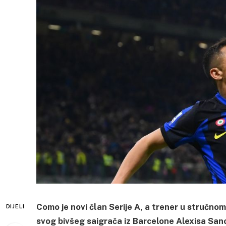
Como je novi član Serije A, a trener u stručn
DIJELI
svog bivšeg saigrača iz Barcelone Alexisa Sanch