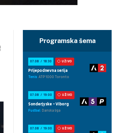
Programska šema
e