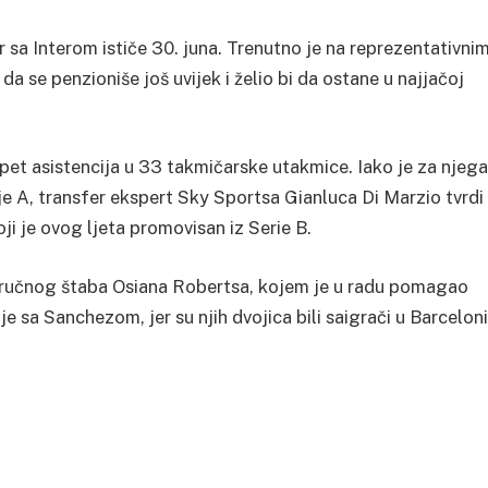
sa Interom ističe 30. juna. Trenutno je na reprezentativni
 se penzioniše još uvijek i želio bi da ostane u najjačoj
i pet asistencija u 33 takmičarske utakmice. Iako je za njega
je A, transfer ekspert Sky Sportsa Gianluca Di Marzio tvrdi
i je ovog ljeta promovisan iz Serie B.
ručnog štaba Osiana Robertsa, kojem je u radu pomagao
e sa Sanchezom, jer su njih dvojica bili saigrači u Barceloni