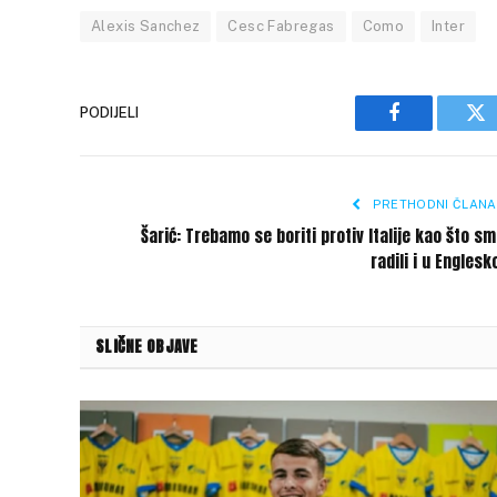
Alexis Sanchez
Cesc Fabregas
Como
Inter
PODIJELI
Facebook
Tw
PRETHODNI ČLANA
Šarić: Trebamo se boriti protiv Italije kao što s
radili i u Englesk
SLIČNE OBJAVE