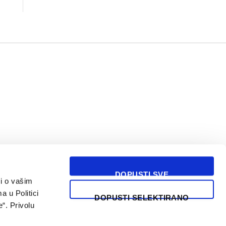
DOPUSTI SVE
i o vašim
USLOVI KORIŠĆENJA
a u Politici
DOPUSTI SELEKTIRANO
“. Privolu