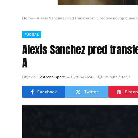
Home
»
Alexis Sanchez pred transferom u redove novog člana S
FUDBAL
Alexis Sanchez pred transf
A
Objavio
TV Arena Sport
07/06/2024
1 minuta čitanja
Facebook
Twitter
Pinter