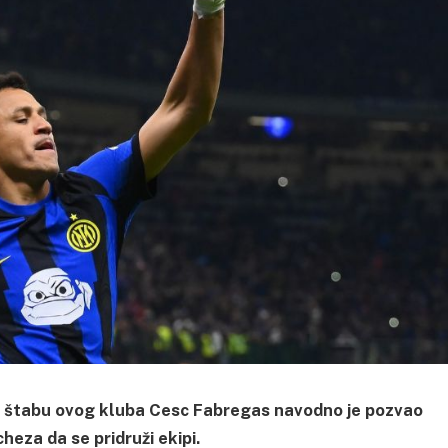
om štabu ovog kluba Cesc Fabregas navodno je pozvao
eza da se pridruži ekipi.