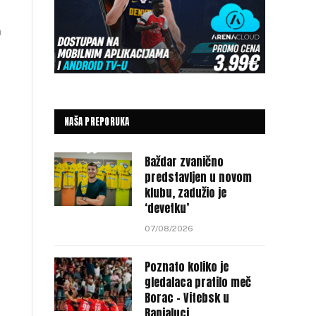
m
NAŠA PREPORUKA
Baždar zvanično
predstavljen u novom
klubu, zadužio je
‘devetku’
07/08/2026
Poznato koliko je
gledalaca pratilo meč
Borac – Vitebsk u
Banjaluci