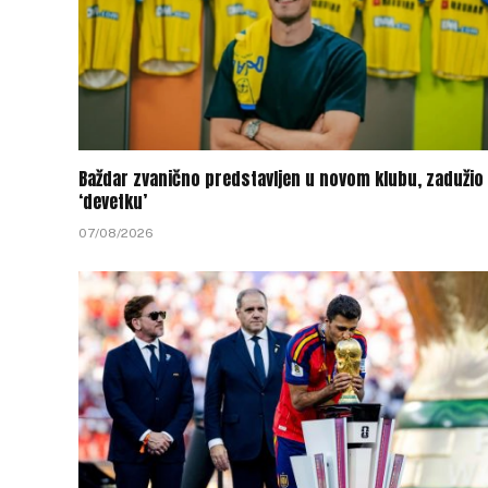
Baždar zvanično predstavljen u novom klubu, zadužio 
‘devetku’
07/08/2026