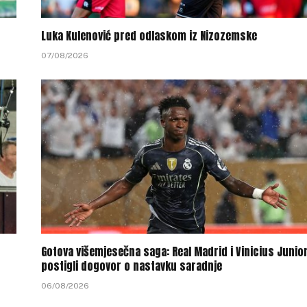
Luka Kulenović pred odlaskom iz Nizozemske
07/08/2026
Gotova višemjesečna saga: Real Madrid i Vinicius Junio
postigli dogovor o nastavku saradnje
06/08/2026