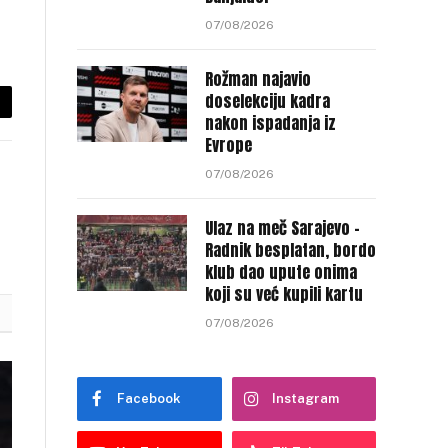
07/08/2026
Rožman najavio
doselekciju kadra
py
nakon ispadanja iz
Evrope
nk
07/08/2026
Ulaz na meč Sarajevo –
Radnik besplatan, bordo
klub dao upute onima
koji su već kupili kartu
07/08/2026
Facebook
Instagram