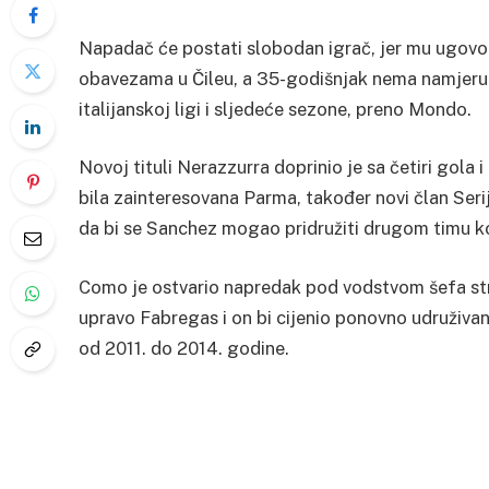
Napadač će postati slobodan igrač, jer mu ugovor 
obavezama u Čileu, a 35-godišnjak nema namjeru da
italijanskoj ligi i sljedeće sezone, preno Mondo.
Novoj tituli Nerazzurra doprinio je sa četiri gola 
bila zainteresovana Parma, također novi član Seri
da bi se Sanchez mogao pridružiti drugom timu koj
Como je ostvario napredak pod vodstvom šefa st
upravo Fabregas i on bi cijenio ponovno udruživanj
od 2011. do 2014. godine.