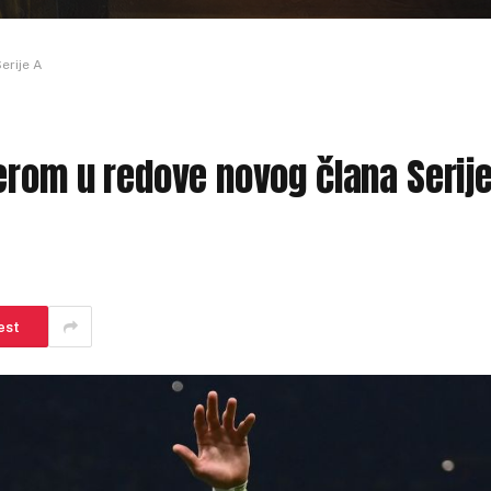
erije A
erom u redove novog člana Serij
est