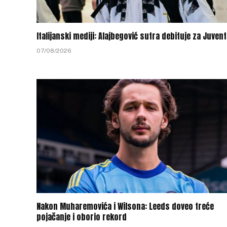
Italijanski mediji: Alajbegović sutra debituje za Juven
07/08/2026
Nakon Muharemovića i Wilsona: Leeds doveo treće
pojačanje i oborio rekord