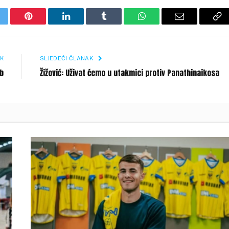
itter
Pinterest
LinkedIn
Tumblr
WhatsApp
Email
Co
Li
K
SLJEDEĆI ČLANAK
ub
Žižović: Uživat ćemo u utakmici protiv Panathinaikosa