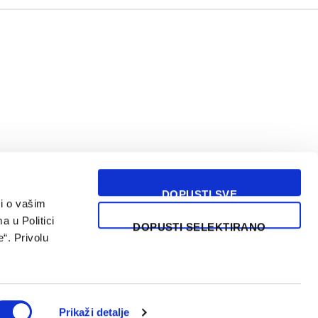
DOPUSTI SVE
i o vašim
USLOVI KORIŠĆENJA
a u Politici
DOPUSTI SELEKTIRANO
“. Privolu
Prikaži detalje