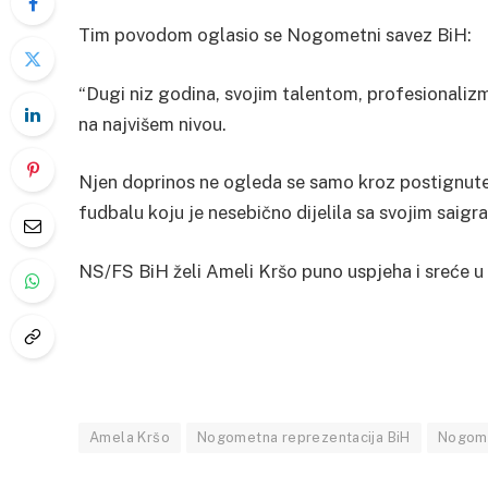
Tim povodom oglasio se Nogometni savez BiH:
“Dugi niz godina, svojim talentom, profesionali
na najvišem nivou.
Njen doprinos ne ogleda se samo kroz postignute 
fudbalu koju je nesebično dijelila sa svojim saig
NS/FS BiH želi Ameli Kršo puno uspjeha i sreće u
Amela Kršo
Nogometna reprezentacija BiH
Nogome