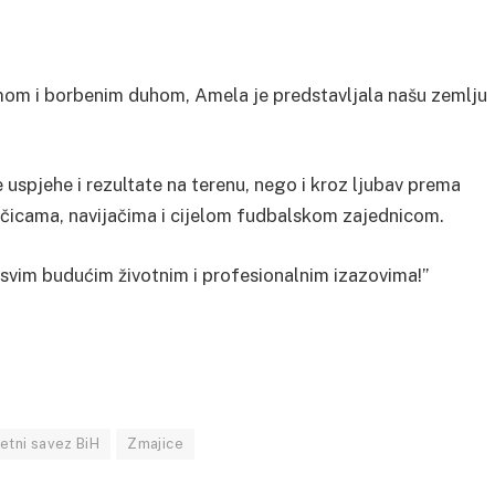
zmom i borbenim duhom, Amela je predstavljala našu zemlju
uspjehe i rezultate na terenu, nego i kroz ljubav prema
račicama, navijačima i cijelom fudbalskom zajednicom.
 svim budućim životnim i profesionalnim izazovima!”
tni savez BiH
Zmajice