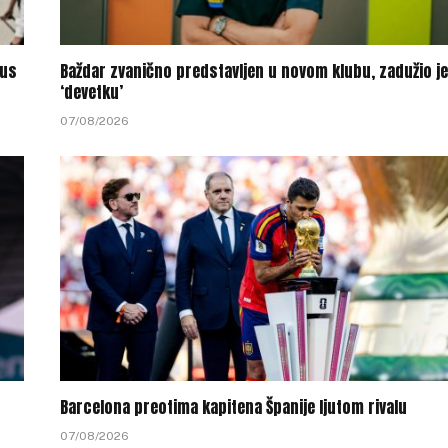
tus
Baždar zvanično predstavljen u novom klubu, zadužio je
‘devetku’
07/08/2026
Barcelona preotima kapitena Španije ljutom rivalu
07/08/2026