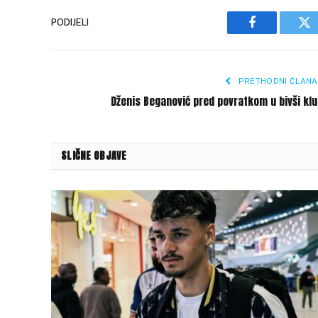
PODIJELI
Facebook
Tw
PRETHODNI ČLANA
Dženis Beganović pred povratkom u bivši kl
SLIČNE OBJAVE