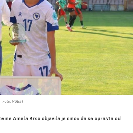
Foto: NSBiH
ine Amela Kršo objavila je sinoć da se oprašta od