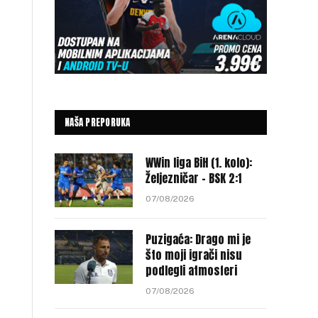
NAŠA PREPORUKA
WWin liga BiH (1. kolo):
Željezničar – BSK 2:1
07/08/2026
Puzigaća: Drago mi je
što moji igrači nisu
podlegli atmosferi
07/08/2026