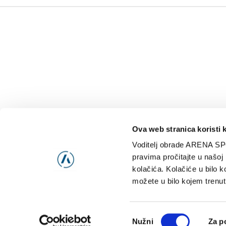
Ova web stranica koristi 
Voditelj obrade ARENA SP
NAJNOVIJE
VIDE
pravima pročitajte u našoj
kolačića. Kolačiće u bilo k
možete u bilo kojem trenut
Consent
Nužni
Za p