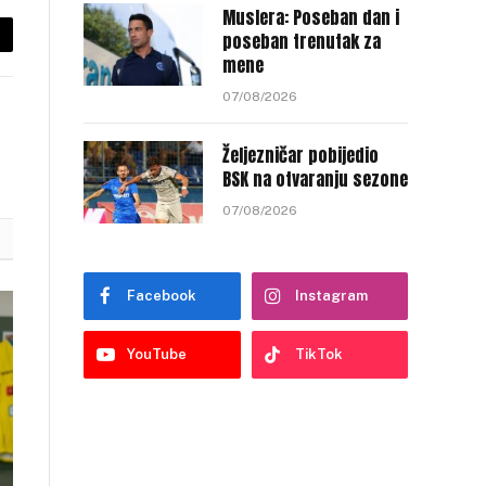
Muslera: Poseban dan i
poseban trenutak za
py
mene
nk
07/08/2026
Željezničar pobijedio
BSK na otvaranju sezone
07/08/2026
Facebook
Instagram
YouTube
TikTok