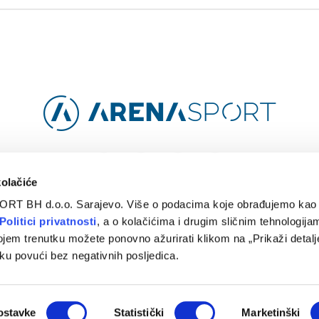
Facebook
Instagram
YouTube
TikTok
kolačiće
ORT BH d.o.o. Sarajevo. Više o podacima koje obrađujemo kao 
O
ARENA CLOUD
KONTAKT
POLITIKA PRIVATNOSTI
Politici privatnosti
, a o kolačićima i drugim sličnim tehnologijam
ojem trenutku možete ponovno ažurirati klikom na „Prikaži detalje
© 2024 Arena Sport. Designed by
WEBMAHER
.
ku povući bez negativnih posljedica.
ostavke
Statistički
Marketinški