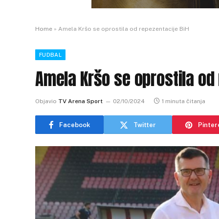
Home
»
Amela Kršo se oprostila od repezentacije BiH
FUDBAL
Amela Kršo se oprostila od 
Objavio
TV Arena Sport
02/10/2024
1 minuta čitanja
Facebook
Twitter
Pinter