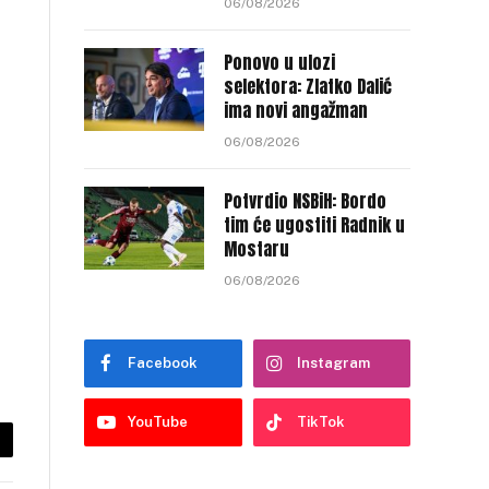
06/08/2026
Ponovo u ulozi
selektora: Zlatko Dalić
ima novi angažman
06/08/2026
Potvrdio NSBiH: Bordo
tim će ugostiti Radnik u
Mostaru
06/08/2026
Facebook
Instagram
YouTube
TikTok
py