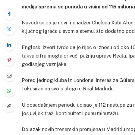
medija sprema se ponuda u visini od 115 milion
Navodi se da je novi menadžer Chelsea Xabi Alons
ključnog igrača u svom sistemu, što dodatno pod
Engleski izvori tvrde da je riječ o iznosu od oko 10
takva cifra mogla privući pažnju uprave Reala. Ip
godišnjeg veznjaka.
Pored jednog kluba iz Londona, interes za Gülera p
fokusiran na svoju ulogu u Real Madridu.
U dosadašnjem periodu upisao je 112 nastupa za ma
još uvijek traži kontinuitet i punu minutažu.
Dolazak novih trenerskih promjena u Madridu moga