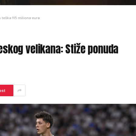
 teška 115 miliona eura
leskog velikana: Stiže ponuda
est