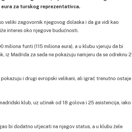
a eura za turskog reprezentativca.
o veliki zagovornik njegovog dolaska i da ga vidi kao
iže interes oko njegove budućnosti.
0 miliona funti (115 miliona eura), a u klubu vjeruju da bi
ak, iz Madrida za sada ne pokazuju namjeru da se odreknu 2
okazuju i drugi evropski velikani, ali igrač trenutno ostaje
dridski klub, uz učinak od 18 golova i 25 asistencija, iako
o bi dodatno utjecati na njegov status, a u klubu žele