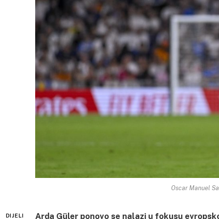
Oscar Manuel San
Arda Güler ponovo se nalazi u fokusu evropsk
DIJELI