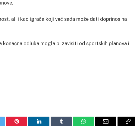
lanove.
ost, ali i kao igrača koji već sada može dati doprinos na
a konačna odluka mogla bi zavisiti od sportskih planova i
itter
Pinterest
LinkedIn
Tumblr
WhatsApp
Email
Co