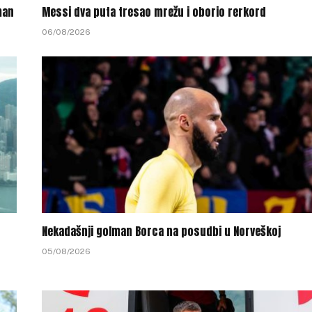
man
Messi dva puta tresao mrežu i oborio rerkord
06/08/2026
Nekadašnji golman Borca na posudbi u Norveškoj
05/08/2026