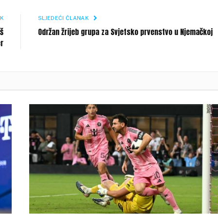
Li
K
SLJEDEĆI ČLANAK
oš
Održan žrijeb grupa za Svjetsko prvenstvo u Njemačkoj
er