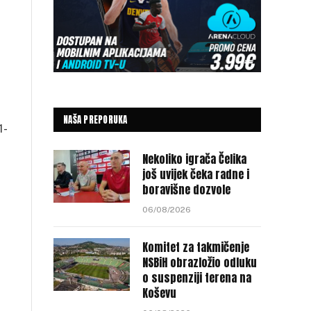
NAŠA PREPORUKA
1-
Nekoliko igrača Čelika
još uvijek čeka radne i
boravišne dozvole
06/08/2026
Komitet za takmičenje
NSBiH obrazložio odluku
o suspenziji terena na
Koševu