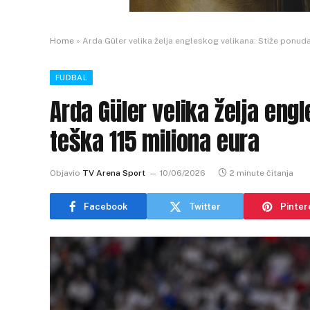
Home
»
Arda Güler velika želja engleskog velikana: Stiže ponuda
FUDBAL
Arda Güler velika želja eng
teška 115 miliona eura
Objavio
TV Arena Sport
10/06/2026
2 minute čitanja
Facebook
Twitter
Pinter