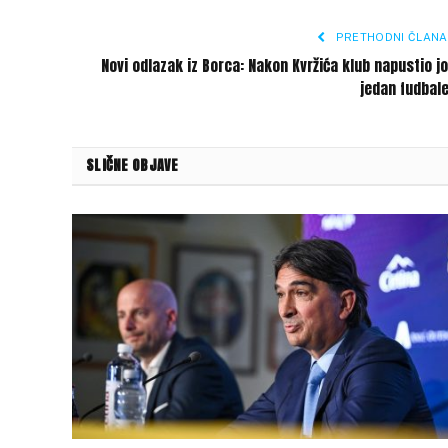
PRETHODNI ČLANA
Novi odlazak iz Borca: Nakon Kvržića klub napustio j
jedan fudbal
SLIČNE OBJAVE