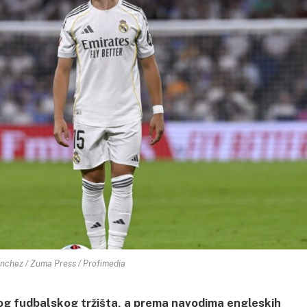
chez / Zuma Press / Profimedia
og fudbalskog tržišta, a prema navodima engleskih