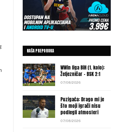
g
NAŠA PREPORUKA
WWin liga BiH (1. kolo):
n
Željezničar – BSK 2:1
07/08/2026
Puzigaća: Drago mi je
što moji igrači nisu
podlegli atmosferi
07/08/2026