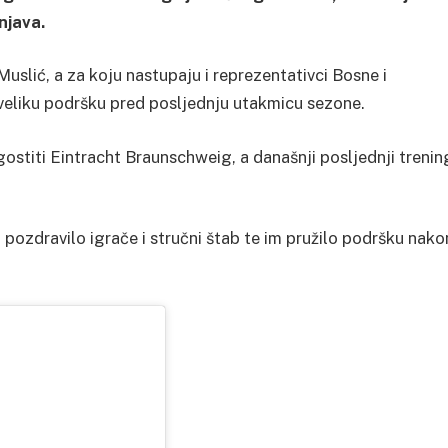
njava.
uslić, a za koju nastupaju i reprezentativci Bosne i
 veliku podršku pred posljednju utakmicu sezone.
gostiti Eintracht Braunschweig, a današnji posljednji trenin
i pozdravilo igrače i stručni štab te im pružilo podršku nako