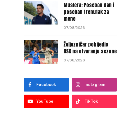
Muslera: Poseban dan i
poseban trenutak za
mene
07/08/2026
Željezničar pobijedio
BSK na otvaranju sezone
07/08/2026
Facebook
Instagram
YouTube
TikTok