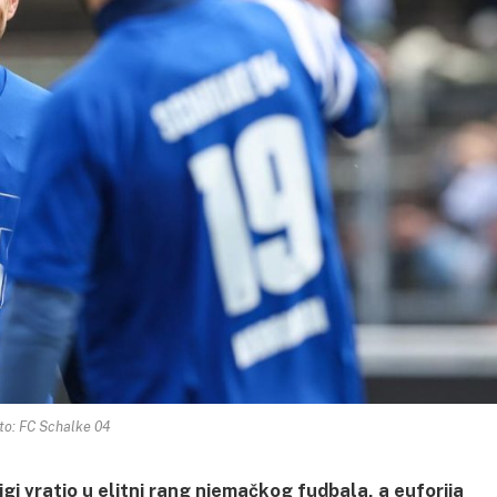
to: FC Schalke 04
gi vratio u elitni rang njemačkog fudbala, a euforija