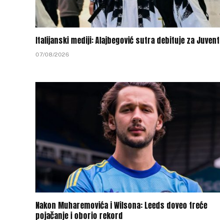
Italijanski mediji: Alajbegović sutra debituje za Juven
07/08/2026
Nakon Muharemovića i Wilsona: Leeds doveo treće
pojačanje i oborio rekord