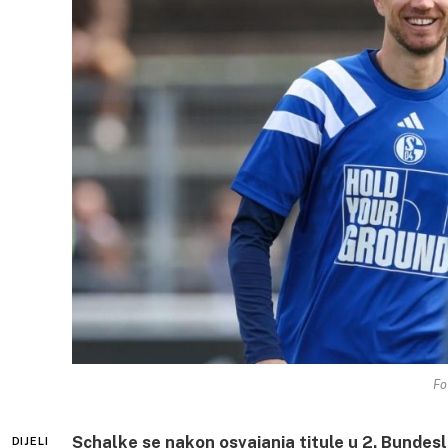
Fo
Schalke se nakon osvajanja titule u 2. Bundesli
DIJELI