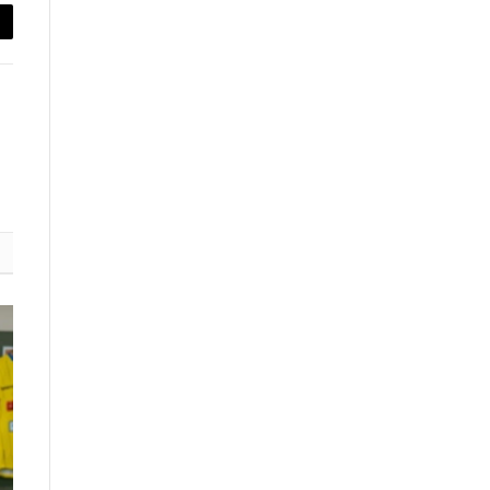
py
nk