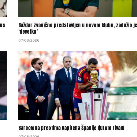
tus
Baždar zvanično predstavljen u novom klubu, zadužio je
‘devetku’
07/08/2026
Barcelona preotima kapitena Španije ljutom rivalu
07/08/2026