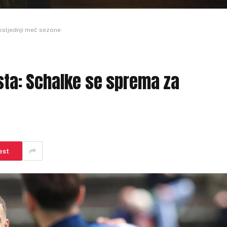
osljednji meč sezone
esta: Schalke se sprema za
est