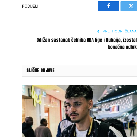
PODIJELI
Facebook
Tw
PRETHODNI ČLANA
Održan sastanak čelnika ABA lige i Dubaija, izosta
konačna odluk
SLIČNE OBJAVE