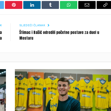
itter
Pinterest
LinkedIn
Tumblr
WhatsApp
Email
Co
Li
K
SLJEDEĆI ČLANAK
la
Štimac i Bašić odredili početne postave za duel u
a
Mostaru