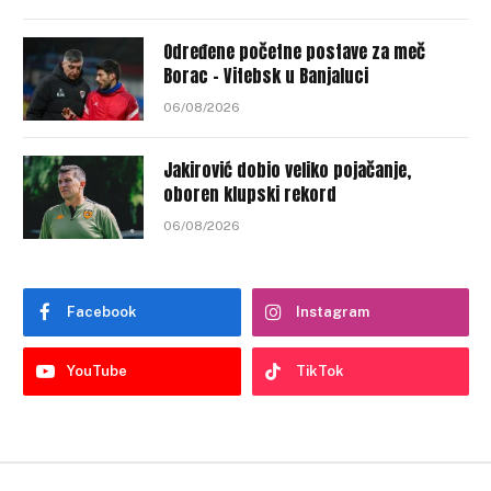
Određene početne postave za meč
Borac – Vitebsk u Banjaluci
06/08/2026
Jakirović dobio veliko pojačanje,
oboren klupski rekord
06/08/2026
Facebook
Instagram
YouTube
TikTok