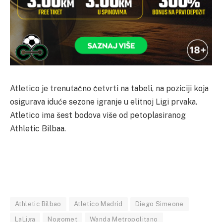
Atletico je trenutačno četvrti na tabeli, na poziciji koja
osigurava iduće sezone igranje u elitnoj Ligi prvaka.
Atletico ima šest bodova više od petoplasiranog
Athletic Bilbaa.
Athletic Bilbao
Atletico Madrid
Diego Simeone
LaLiga
Nogomet
Wanda Metropolitano