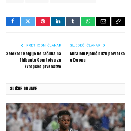
Facebook
Twitter
Pinterest
LinkedIn
Tumblr
WhatsApp
Email
Copy
Link
PRETHODNI ČLANAK
SLJEDEĆI ČLANAK
Selektor Belgije ne računa na
Miralem Pjanić blizu povratka
Thibauta Courtoisa za
u Evropu
Evropsko prvenstvo
SLIČNE OBJAVE