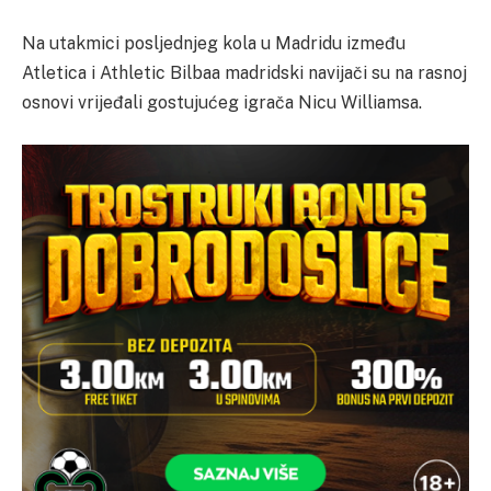
Na utakmici posljednjeg kola u Madridu između
Atletica i Athletic Bilbaa madridski navijači su na rasnoj
osnovi vrijeđali gostujućeg igrača Nicu Williamsa.