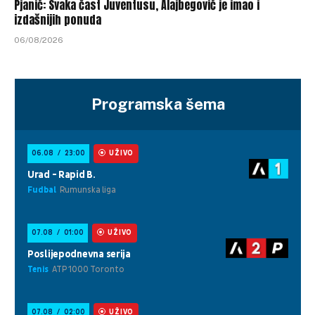
Pjanić: Svaka čast Juventusu, Alajbegović je imao i
izdašnijih ponuda
06/08/2026
Programska šema