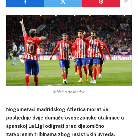
Atlético de Madrid
Nogometaši madridskog Atletica morat će
posljednje dvije domaće ovosezonske utakmice u
španskoj La Ligi odigrati pred djelomično
zatvorenim tribinama zbog rasističkih uvreda.