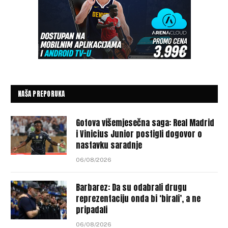
NAŠA PREPORUKA
Gotova višemjesečna saga: Real Madrid
i Vinicius Junior postigli dogovor o
nastavku saradnje
06/08/2026
Barbarez: Da su odabrali drugu
reprezentaciju onda bi ‘birali’, a ne
pripadali
06/08/2026