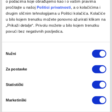
o podacima koje obrađujemo kao i o vašim pravima
pročitajte u našoj
Politici privatnosti
, a o kolačićima i
Jakirović dobio veliko pojačanje, oboren klupski rekord
drugim sličnim tehnologijama u Politici kolačića. Kolačiće
u bilo kojem trenutku možete ponovno ažurirati klikom na
06/08/2026
„Prikaži detalje“. Privolu možete u bilo kojem trenutku
povući bez negativnih posljedica.
Consent
Nužni
Selection
Za postavke
Statistički
Italijanski mediji: Juventus i Spalletti imaju jasan plan za
Ličinu
Marketinški
06/08/2026