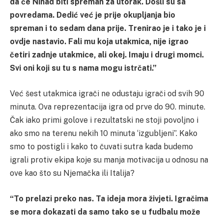
da će Nihad biti spreman za utorak. Došli su sa
povredama. Dedić već je prije okupljanja bio
spreman i to sedam dana prije. Trenirao je i tako je i
ovdje nastavio. Fali mu koja utakmica, nije igrao
četiri zadnje utakmice, ali okej. Imaju i drugi momci.
Svi oni koji su tu s nama mogu istrčati.”
Već šest utakmica igrači ne odustaju igrači od svih 90
minuta. Ova reprezentacija igra od prve do 90. minute.
Čak iako primi golove i rezultatski ne stoji povoljno i
ako smo na terenu nekih 10 minuta ‘izgubljeni”. Kako
smo to postigli i kako to čuvati sutra kada budemo
igrali protiv ekipa koje su manja motivacija u odnosu na
ove kao što su Njemačka ili Italija?
“To prelazi preko nas. Ta ideja mora živjeti. Igračima
se mora dokazati da samo tako se u fudbalu može