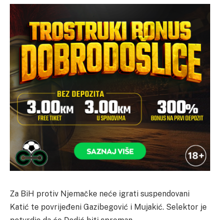
Za BiH protiv Njemačke neće igrati suspendovani
Katić te povrijeđeni Gazibegović i Mujakić. Selektor je