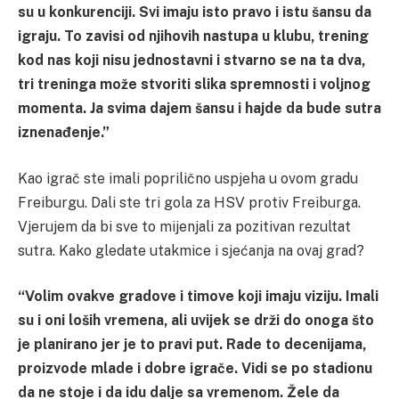
su u konkurenciji. Svi imaju isto pravo i istu šansu da
igraju. To zavisi od njihovih nastupa u klubu, trening
kod nas koji nisu jednostavni i stvarno se na ta dva,
tri treninga može stvoriti slika spremnosti i voljnog
momenta. Ja svima dajem šansu i hajde da bude sutra
iznenađenje.”
Kao igrač ste imali poprilično uspjeha u ovom gradu
Freiburgu. Dali ste tri gola za HSV protiv Freiburga.
Vjerujem da bi sve to mijenjali za pozitivan rezultat
sutra. Kako gledate utakmice i sjećanja na ovaj grad?
“Volim ovakve gradove i timove koji imaju viziju. Imali
su i oni loših vremena, ali uvijek se drži do onoga što
je planirano jer je to pravi put. Rade to decenijama,
proizvode mlade i dobre igrače. Vidi se po stadionu
da ne stoje i da idu dalje sa vremenom. Žele da