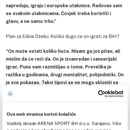
napreduju, igraju i europske utakmice. Radovao sam
se ovakvim utakmicama. Čovjek treba koristiti i
glavu, a ne samo trku.”
Plan za Edina Džeku. Koliko dugo će on igrati za BiH?
“On može ostati koliko hoće. Nisam ga još pitao, ali
mislim da će reći da. On je izvanredan i vanserijski
igrač. Puno sam razmišljao o tome. Prevelika je
razlika u godinama, drugi mentalitet, pobjednički. On
je sve pokazao. Takvi tipovi se ne mogu skloniti sa
strane. Kao danas si umoran i ne možeš igrati. Oni
sami odlučuju da li će igrati ili ne. Ne samo fudbalski,
već i kao vođa nose mnogo toga. Momci mogu puno
naučiti od njega. Uvijek im daje savjete i on je veliki
Ova web stranica koristi kolačiće
dragulj kojeg imamo.
“
Voditelj obrade ARENA SPORT BH d.o.o. Sarajevo. Više