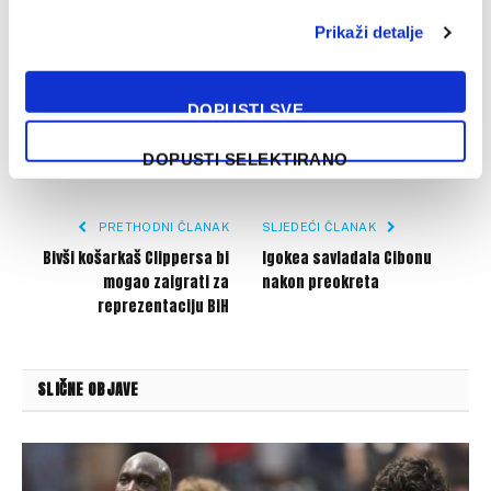
Prikaži detalje
Liga nacija
Njemačka
Sergej Barbarez
Zmajevi
DOPUSTI SVE
Facebook
Twitter
Pinterest
LinkedIn
Tumblr
WhatsApp
Email
Copy
DOPUSTI SELEKTIRANO
Link
PRETHODNI ČLANAK
SLJEDEĆI ČLANAK
Bivši košarkaš Clippersa bi
Igokea savladala Cibonu
mogao zaigrati za
nakon preokreta
reprezentaciju BiH
SLIČNE OBJAVE