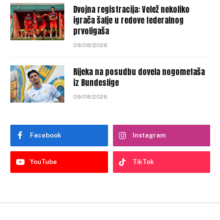
Dvojna registracija: Velež nekoliko
igrača šalje u redove federalnog
prvoligaša
09/08/2026
Rijeka na posudbu dovela nogometaša
iz Bundeslige
09/08/2026
Facebook
Instagram
YouTube
TikTok