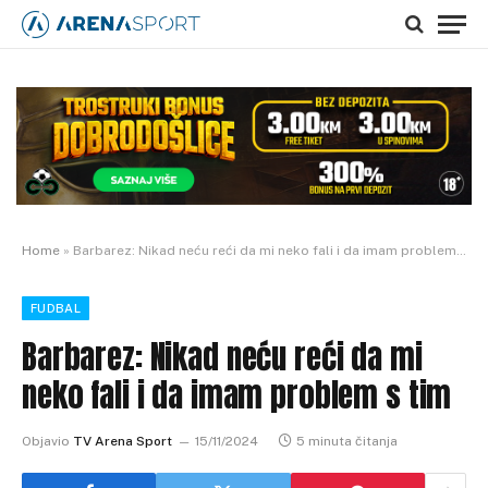
Home
»
Barbarez: Nikad neću reći da mi neko fali i da imam problem s tim
FUDBAL
Barbarez: Nikad neću reći da mi
neko fali i da imam problem s tim
Objavio
TV Arena Sport
15/11/2024
5 minuta čitanja