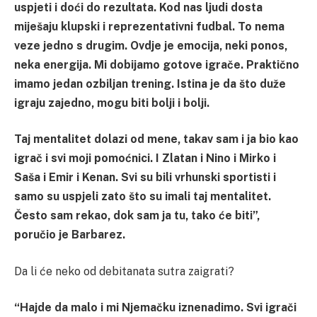
uspjeti i doći do rezultata. Kod nas ljudi dosta
miješaju klupski i reprezentativni fudbal. To nema
veze jedno s drugim. Ovdje je emocija, neki ponos,
neka energija. Mi dobijamo gotove igrače. Praktično
imamo jedan ozbiljan trening. Istina je da što duže
igraju zajedno, mogu biti bolji i bolji.
Taj mentalitet dolazi od mene, takav sam i ja bio kao
igrač i svi moji pomoćnici. I Zlatan i Nino i Mirko i
Saša i Emir i Kenan. Svi su bili vrhunski sportisti i
samo su uspjeli zato što su imali taj mentalitet.
Često sam rekao, dok sam ja tu, tako će biti”,
poručio je Barbarez.
Da li će neko od debitanata sutra zaigrati?
“Hajde da malo i mi Njemačku iznenadimo. Svi igrači