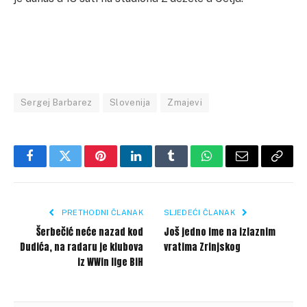
Sergej Barbarez
Slovenija
Zmajevi
Facebook
Twitter
Pinterest
LinkedIn
Tumblr
WhatsApp
Email
Copy
Link
PRETHODNI ČLANAK
SLJEDEĆI ČLANAK
Šerbečić neće nazad kod
Još jedno ime na izlaznim
Dudića, na radaru je klubova
vratima Zrinjskog
iz WWin lige BiH