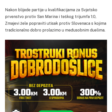
Nakon blijede partije u kvalifikacijama za Svjetsko
prvenstvo protiv San Marina i teškog trijumfa 1:0,
Zmajevi žele popraviti utisak protiv Slovenaca s kojima
tradicionalno dobro prolazimo u međusobnim duelima.