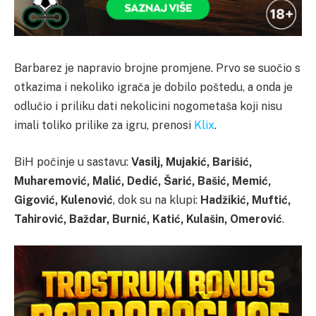
Barbarez je napravio brojne promjene. Prvo se suočio s
otkazima i nekoliko igrača je dobilo poštedu, a onda je
odlučio i priliku dati nekolicini nogometaša koji nisu
imali toliko prilike za igru, prenosi
Klix
.
BiH počinje u sastavu:
Vasilj, Mujakić, Barišić,
Muharemović, Malić, Dedić, Šarić, Bašić, Memić,
Gigović, Kulenović
, dok su na klupi:
Hadžikić, Muftić,
Tahirović, Baždar, Burnić, Katić, Kulašin, Omerović
.