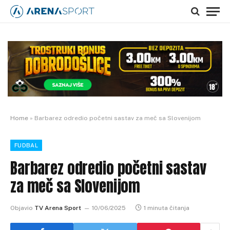
Home
»
Barbarez odredio početni sastav za meč sa Slovenijom
FUDBAL
Barbarez odredio početni sastav
za meč sa Slovenijom
Objavio
TV Arena Sport
10/06/2025
1 minuta čitanja