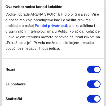
Ova web stranica koristi kolačiće
Voditelj obrade ARENA SPORT BH d.o.o. Sarajevo. Više
o podacima koje obrađujemo kao i o vašim pravima
pročitajte u našoj
Politici privatnosti
, a o kolačićima i
drugim sličnim tehnologijama u Politici kolačića. Kolačiće
u bilo kojem trenutku možete ponovno ažurirati klikom na
„Prikaži detalje“. Privolu možete u bilo kojem trenutku
povući bez negativnih posljedica.
Preminuo otac Lionela Messija nakon borbe sa teškom
bolešću
08/08/2026
Consent
Nužni
Selection
Za postavke
Statistički