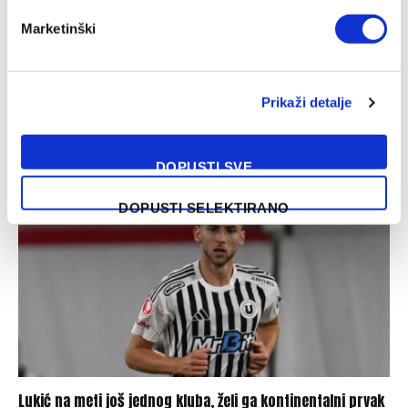
Marketinški
Počinje nova era u Staroj dami: Alajbegović debitovao za
Prikaži detalje
Juventus
08/08/2026
DOPUSTI SVE
DOPUSTI SELEKTIRANO
Lukić na meti još jednog kluba, želi ga kontinentalni prvak