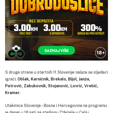
S druge strane u startnih 11 Slovenije nalaze se sljedeći
igrači:
Oblak, Karničnik, Brekalo, Bijol, Janža,
Petrovič, Zabukovnik, Stojanović, Lovrić, Vrebič,
Kramer
.
Utakmica Slovenija – Bosna i Hercegovina na programu
je danas u 18 sati na stadionu Z'dežele u Celju.