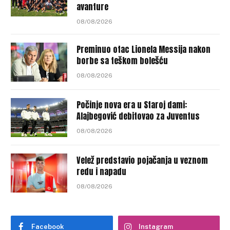
avanture
08/08/2026
Preminuo otac Lionela Messija nakon
borbe sa teškom bolešću
08/08/2026
Počinje nova era u Staroj dami:
Alajbegović debitovao za Juventus
08/08/2026
Velež predstavio pojačanja u veznom
redu i napadu
08/08/2026
Facebook
Instagram