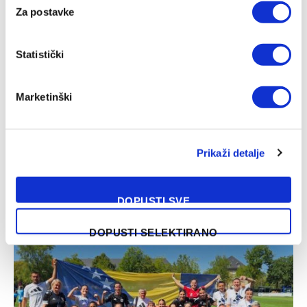
Za postavke
Statistički
Marketinški
Prikaži detalje
Torres pred odlaskom iz Barcelone, poznato gdje želi
nastaviti karijeru
DOPUSTI SVE
08/08/2026
DOPUSTI SELEKTIRANO