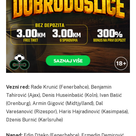
Vezni red:
Rade Krunić (Fenerbahce), Benjamin
Tahirović (Ajax), Denis Huseinbašić (Koln), Ivan Bašić
(Orenburg), Armin Gigović (Midtjylland), Dal
Varešanović (Rizespor), Haris Hajradinović (Kasimpaša),
Dženis Burnić (Karlsruhe)
Napad:
Edin Džeko (Fenerbahce), Ermedin Demirović