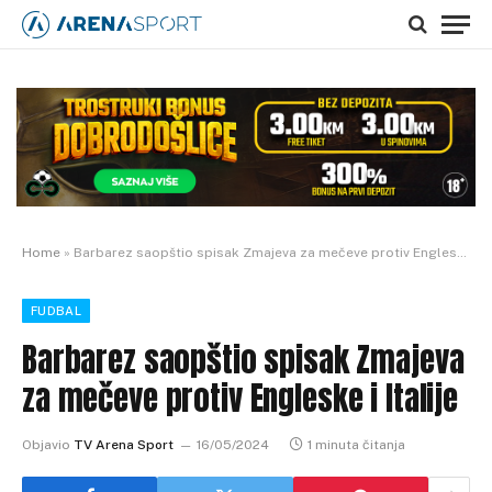
Home
»
Barbarez saopštio spisak Zmajeva za mečeve protiv Engleske i Italije
FUDBAL
Barbarez saopštio spisak Zmajeva
za mečeve protiv Engleske i Italije
Objavio
TV Arena Sport
16/05/2024
1 minuta čitanja