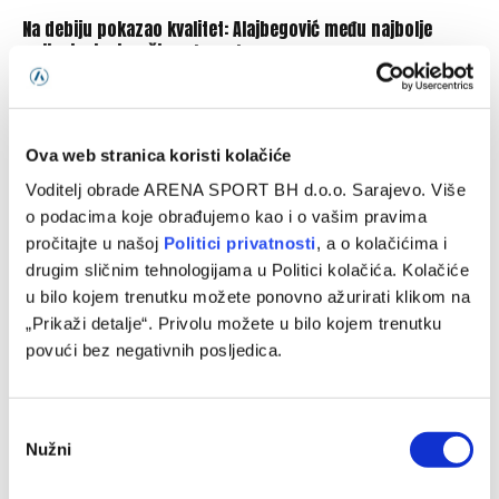
Na debiju pokazao kvalitet: Alajbegović među najbolje
ocijenjenim igračima Juventusa
08/08/2026
Ova web stranica koristi kolačiće
Voditelj obrade ARENA SPORT BH d.o.o. Sarajevo. Više
o podacima koje obrađujemo kao i o vašim pravima
pročitajte u našoj
Politici privatnosti
, a o kolačićima i
drugim sličnim tehnologijama u Politici kolačića. Kolačiće
u bilo kojem trenutku možete ponovno ažurirati klikom na
„Prikaži detalje“. Privolu možete u bilo kojem trenutku
povući bez negativnih posljedica.
Muharemović ponovo ostavio dobar utisak, Leeds
Consent
savladao Leipzig
Nužni
Selection
08/08/2026