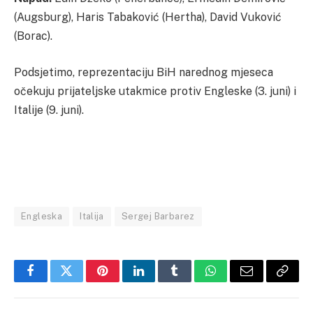
(Augsburg), Haris Tabaković (Hertha), David Vuković
(Borac).
Podsjetimo, reprezentaciju BiH narednog mjeseca
očekuju prijateljske utakmice protiv Engleske (3. juni) i
Italije (9. juni).
Engleska
Italija
Sergej Barbarez
Facebook
Twitter
Pinterest
LinkedIn
Tumblr
WhatsApp
Email
Copy
Link