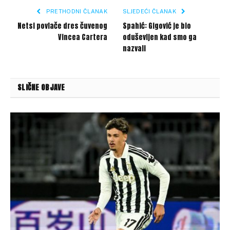
PRETHODNI ČLANAK
SLJEDEĆI ČLANAK
Netsi povlače dres čuvenog
Spahić: Gigović je bio
Vincea Cartera
oduševljen kad smo ga
nazvali
SLIČNE OBJAVE