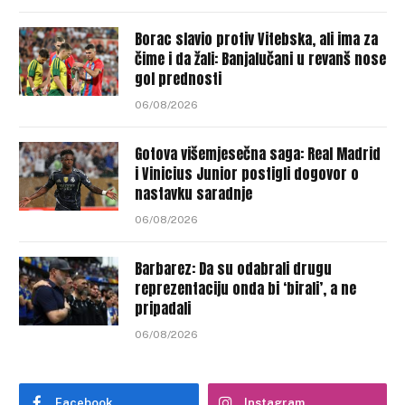
Borac slavio protiv Vitebska, ali ima za
čime i da žali: Banjalučani u revanš nose
gol prednosti
06/08/2026
Gotova višemjesečna saga: Real Madrid
i Vinicius Junior postigli dogovor o
nastavku saradnje
06/08/2026
Barbarez: Da su odabrali drugu
reprezentaciju onda bi ‘birali’, a ne
pripadali
06/08/2026
Facebook
Instagram