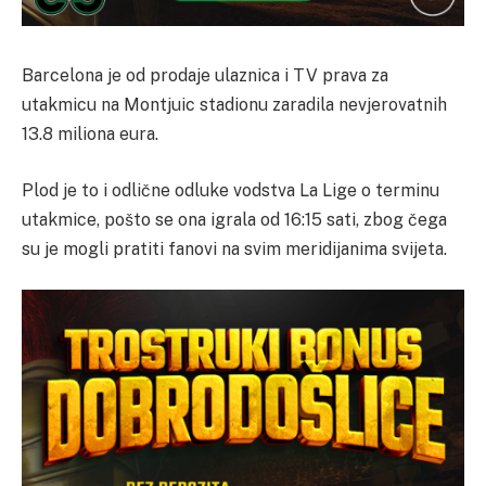
Barcelona je od prodaje ulaznica i TV prava za
utakmicu na Montjuic stadionu zaradila nevjerovatnih
13.8 miliona eura.
Plod je to i odlične odluke vodstva La Lige o terminu
utakmice, pošto se ona igrala od 16:15 sati, zbog čega
su je mogli pratiti fanovi na svim meridijanima svijeta.