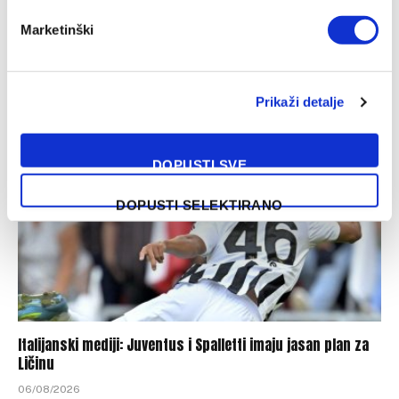
Marketinški
Jakirović dobio veliko pojačanje, oboren klupski rekord
06/08/2026
Prikaži detalje
DOPUSTI SVE
DOPUSTI SELEKTIRANO
Italijanski mediji: Juventus i Spalletti imaju jasan plan za
Ličinu
06/08/2026