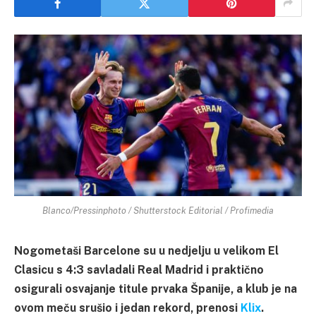
Blanco/Pressinphoto / Shutterstock Editorial / Profimedia
Nogometaši Barcelone su u nedjelju u velikom El
Clasicu s 4:3 savladali Real Madrid i praktično
osigurali osvajanje titule prvaka Španije, a klub je na
ovom meču srušio i jedan rekord, prenosi
Klix
.