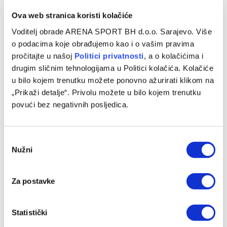
Ova web stranica koristi kolačiće
Voditelj obrade ARENA SPORT BH d.o.o. Sarajevo. Više
o podacima koje obrađujemo kao i o vašim pravima
pročitajte u našoj
Politici privatnosti
, a o kolačićima i
drugim sličnim tehnologijama u Politici kolačića. Kolačiće
u bilo kojem trenutku možete ponovno ažurirati klikom na
Gotova višemjesečna saga: Real Madrid i Vinicius Junior
„Prikaži detalje“. Privolu možete u bilo kojem trenutku
postigli dogovor o nastavku saradnje
povući bez negativnih posljedica.
06/08/2026
Consent
Nužni
Selection
Za postavke
Statistički