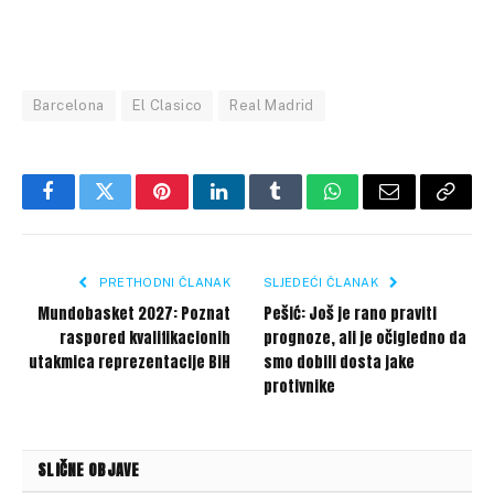
Barcelona
El Clasico
Real Madrid
Facebook
Twitter
Pinterest
LinkedIn
Tumblr
WhatsApp
Email
Copy
Link
PRETHODNI ČLANAK
SLJEDEĆI ČLANAK
Mundobasket 2027: Poznat
Pešić: Još je rano praviti
raspored kvalifikacionih
prognoze, ali je očigledno da
utakmica reprezentacije BiH
smo dobili dosta jake
protivnike
SLIČNE OBJAVE