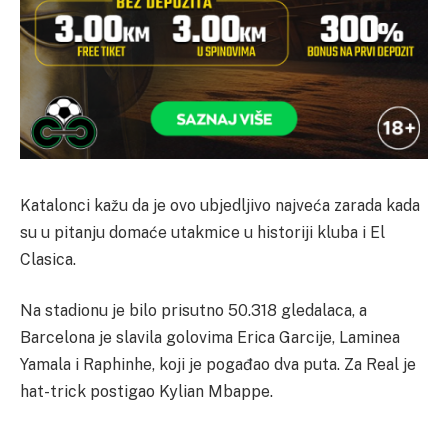
Katalonci kažu da je ovo ubjedljivo najveća zarada kada
su u pitanju domaće utakmice u historiji kluba i El
Clasica.
Na stadionu je bilo prisutno 50.318 gledalaca, a
Barcelona je slavila golovima Erica Garcije, Laminea
Yamala i Raphinhe, koji je pogađao dva puta. Za Real je
hat-trick postigao Kylian Mbappe.