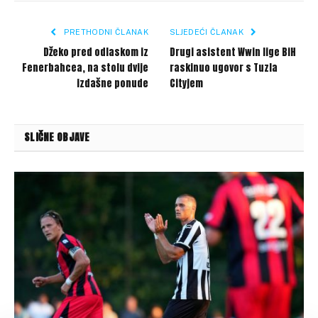
Link
PRETHODNI ČLANAK
SLJEDEĆI ČLANAK
Džeko pred odlaskom iz
Drugi asistent Wwin lige BiH
Fenerbahcea, na stolu dvije
raskinuo ugovor s Tuzla
izdašne ponude
Cityjem
SLIČNE OBJAVE