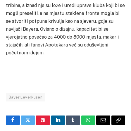
tribina, a iznad nje su lože i uredi uprave kluba koji bi se
mogli preseliti, a na mjestu staklene fronte mogla bi
se stvoriti potpuna krivulja kao na sjeveru, gdje su
navijači Bayera. Ovisno o dizajnu, kapacitet bi se
vjerojatno povećao za 4000 do 8000 mjesta, makar i
stajaćih, ali fanovi Apotekara već su oduševljeni
početnom idejom.
Bayer Leverkusen
Facebook
Twitter
Pinterest
LinkedIn
Tumblr
WhatsApp
Email
Copy