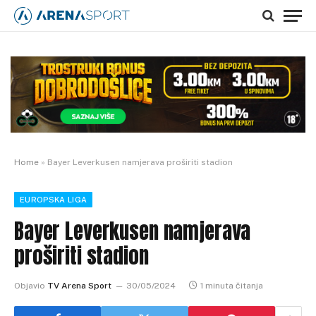
Home
»
Bayer Leverkusen namjerava proširiti stadion
EUROPSKA LIGA
Bayer Leverkusen namjerava
proširiti stadion
Objavio
TV Arena Sport
30/05/2024
1 minuta čitanja