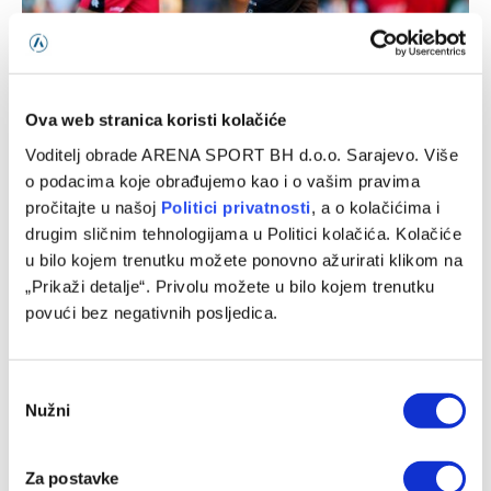
Luka Kulenović pred odlaskom iz Nizozemske
07/08/2026
Ova web stranica koristi kolačiće
Voditelj obrade ARENA SPORT BH d.o.o. Sarajevo. Više
o podacima koje obrađujemo kao i o vašim pravima
pročitajte u našoj
Politici privatnosti
, a o kolačićima i
drugim sličnim tehnologijama u Politici kolačića. Kolačiće
u bilo kojem trenutku možete ponovno ažurirati klikom na
„Prikaži detalje“. Privolu možete u bilo kojem trenutku
povući bez negativnih posljedica.
Consent
Tabaković zablistao u evropskom debiju i donio Salzburgu
Nužni
Selection
pobjedu protiv Pafosa
06/08/2026
Za postavke