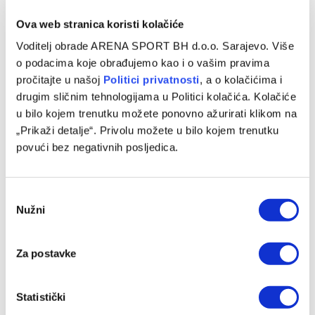
Ova web stranica koristi kolačiće
Voditelj obrade ARENA SPORT BH d.o.o. Sarajevo. Više
o podacima koje obrađujemo kao i o vašim pravima
pročitajte u našoj
Politici privatnosti
, a o kolačićima i
drugim sličnim tehnologijama u Politici kolačića. Kolačiće
Bojan Letić predstavljen u novom klubu
u bilo kojem trenutku možete ponovno ažurirati klikom na
10/08/2026
„Prikaži detalje“. Privolu možete u bilo kojem trenutku
povući bez negativnih posljedica.
Consent
Nužni
Selection
Za postavke
Statistički