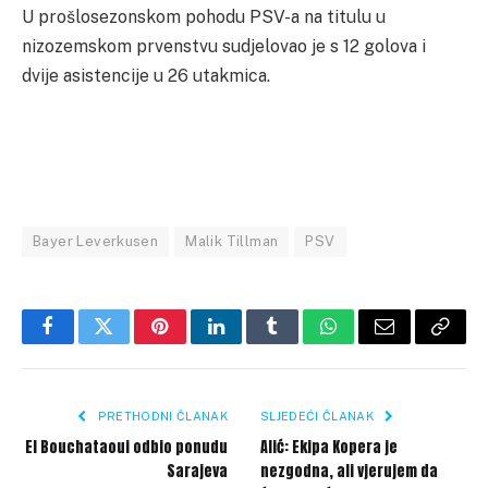
U prošlosezonskom pohodu PSV-a na titulu u
nizozemskom prvenstvu sudjelovao je s 12 golova i
dvije asistencije u 26 utakmica.
Bayer Leverkusen
Malik Tillman
PSV
Facebook
Twitter
Pinterest
LinkedIn
Tumblr
WhatsApp
Email
Copy
Link
PRETHODNI ČLANAK
SLJEDEĆI ČLANAK
El Bouchataoui odbio ponudu
Alić: Ekipa Kopera je
Sarajeva
nezgodna, ali vjerujem da