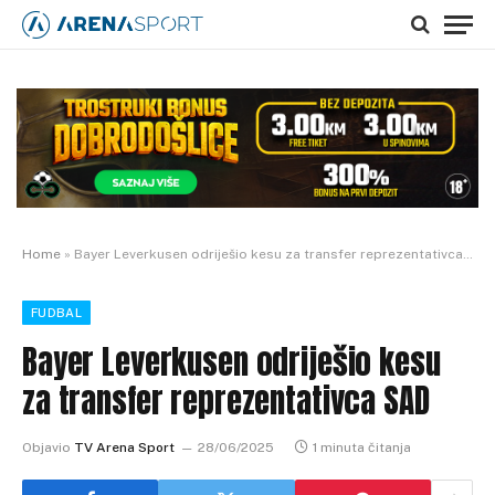
Home
»
Bayer Leverkusen odriješio kesu za transfer reprezentativca SAD
FUDBAL
Bayer Leverkusen odriješio kesu
za transfer reprezentativca SAD
Objavio
TV Arena Sport
28/06/2025
1 minuta čitanja