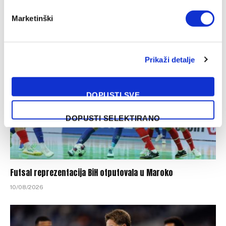
Dennis Hadžikadunić blizu novog angažmana
Marketinški
10/08/2026
Prikaži detalje
DOPUSTI SVE
DOPUSTI SELEKTIRANO
Futsal reprezentacija BiH otputovala u Maroko
10/08/2026