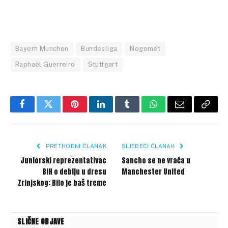
Bayern Munchen
Bundesliga
Nogomet
Raphaël Guerreiro
Stuttgart
Facebook
Twitter
Pinterest
LinkedIn
Tumblr
WhatsApp
Email
Copy
Link
PRETHODNI ČLANAK
SLJEDEĆI ČLANAK
Juniorski reprezentativac
Sancho se ne vraća u
BiH o debiju u dresu
Manchester United
Zrinjskog: Bilo je baš treme
SLIČNE OBJAVE