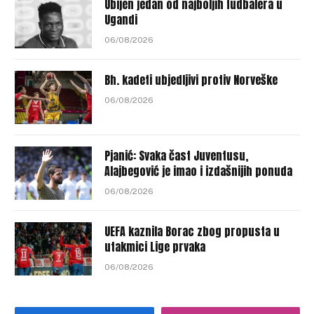
Ubijen jedan od najboljih fudbalera u
Ugandi
06/08/2026
Bh. kadeti ubjedljivi protiv Norveške
06/08/2026
Pjanić: Svaka čast Juventusu,
Alajbegović je imao i izdašnijih ponuda
06/08/2026
UEFA kaznila Borac zbog propusta u
utakmici Lige prvaka
06/08/2026