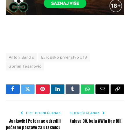
Antoni Bandić
Evropsko prvenstvo U19
Stefan Tešanović
Facebook
Twitter
Pinterest
LinkedIn
Tumblr
WhatsApp
Email
Copy
Link
PRETHODNI ČLANAK
SLJEDEĆI ČLANAK
Janković i Peternac odredili
Najava 30. kola WWin lige BiH
početne postave za utakmicu