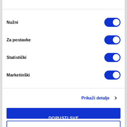
Consent
Nužni
Selection
Za postavke
Ponovo u ulozi selektora: Zlatko Dalić ima novi angažman
06/08/2026
Statistički
Marketinški
Prikaži detalje
DOPUSTI SVE