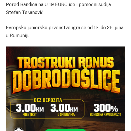
Pored Bandića na U-19 EURO ide i pomoćni sudija
Stefan Tešanović.
Evropsko juniorsko prvenstvo igra se od 13. do 26. juna
u Rumuniji.