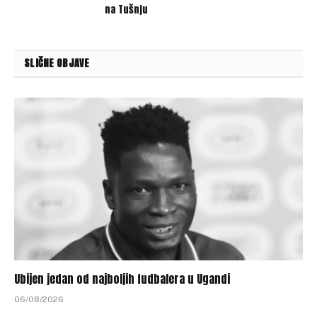
na Tušnju
SLIČNE OBJAVE
Ubijen jedan od najboljih fudbalera u Ugandi
06/08/2026