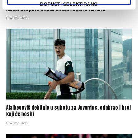
DOPUSTI SELEKTIRANO
Messi dva puta tresao mrežu i oborio rerkord
06/08/2026
Alajbegović debituje u subotu za Juventus, odabrao i broj
koji će nositi
06/08/2026