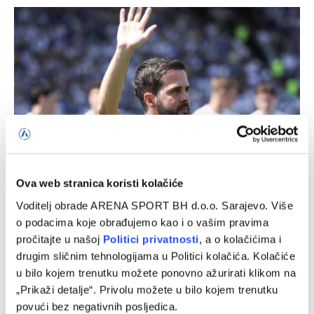
Ova web stranica koristi kolačiće
Pjanić: Svaka čast Juventusu, Alajbegović je imao i
izdašnijih ponuda
Voditelj obrade ARENA SPORT BH d.o.o. Sarajevo. Više
06/08/2026
o podacima koje obrađujemo kao i o vašim pravima
pročitajte u našoj
Politici privatnosti
, a o kolačićima i
drugim sličnim tehnologijama u Politici kolačića. Kolačiće
u bilo kojem trenutku možete ponovno ažurirati klikom na
„Prikaži detalje“. Privolu možete u bilo kojem trenutku
povući bez negativnih posljedica.