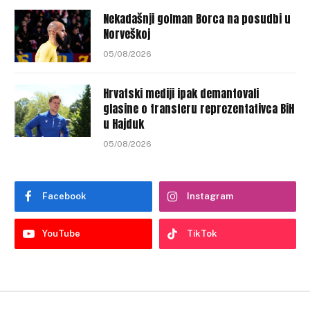
Nekadašnji golman Borca na posudbi u
Norveškoj
05/08/2026
Hrvatski mediji ipak demantovali
glasine o transferu reprezentativca BiH
u Hajduk
05/08/2026
Facebook
Instagram
YouTube
TikTok