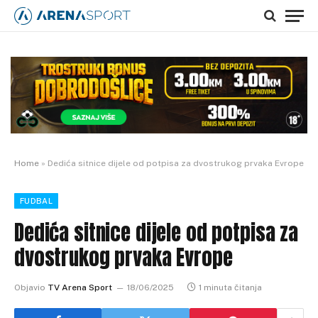
Home
»
Dedića sitnice dijele od potpisa za dvostrukog prvaka Evrope
FUDBAL
Dedića sitnice dijele od potpisa za
dvostrukog prvaka Evrope
Objavio
TV Arena Sport
18/06/2025
1 minuta čitanja