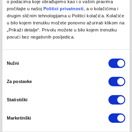
o podacima koje obrađujemo kao i o vašim pravima
pročitajte u našoj
Politici privatnosti
, a o kolačićima i
Hrvatski mediji ipak demantovali glasine o transferu
drugim sličnim tehnologijama u Politici kolačića. Kolačiće
reprezentativca BiH u Hajduk
u bilo kojem trenutku možete ponovno ažurirati klikom na
05/08/2026
„Prikaži detalje“. Privolu možete u bilo kojem trenutku
povući bez negativnih posljedica.
Consent
Nužni
Selection
Za postavke
Statistički
Demirović se vratio s odmora i stavio tačku na špekulacije
Marketinški
o transferu
05/08/2026