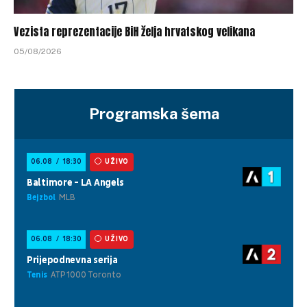
Vezista reprezentacije BiH želja hrvatskog velikana
05/08/2026
Programska šema