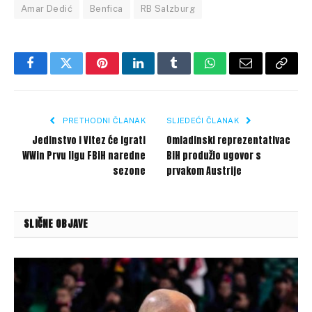
Amar Dedić
Benfica
RB Salzburg
Facebook
Twitter
Pinterest
LinkedIn
Tumblr
WhatsApp
Email
Copy
Link
PRETHODNI ČLANAK
SLJEDEĆI ČLANAK
Jedinstvo i Vitez će igrati
Omladinski reprezentativac
WWin Prvu ligu FBiH naredne
BiH produžio ugovor s
sezone
prvakom Austrije
SLIČNE OBJAVE