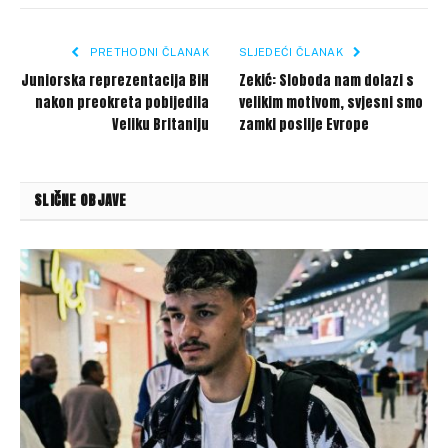
Link
PRETHODNI ČLANAK
SLJEDEĆI ČLANAK
Juniorska reprezentacija BiH
Zekić: Sloboda nam dolazi s
nakon preokreta pobijedila
velikim motivom, svjesni smo
Veliku Britaniju
zamki poslije Evrope
SLIČNE OBJAVE