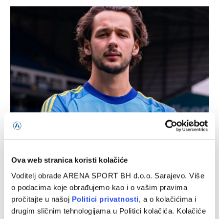
Nakon Muharemovića i Wilsona: Leeds doveo treće
pojačanje i oborio rekord
07/08/2026
Ova web stranica koristi kolačiće
Voditelj obrade ARENA SPORT BH d.o.o. Sarajevo. Više
o podacima koje obrađujemo kao i o vašim pravima
pročitajte u našoj
Politici privatnosti
, a o kolačićima i
drugim sličnim tehnologijama u Politici kolačića. Kolačiće