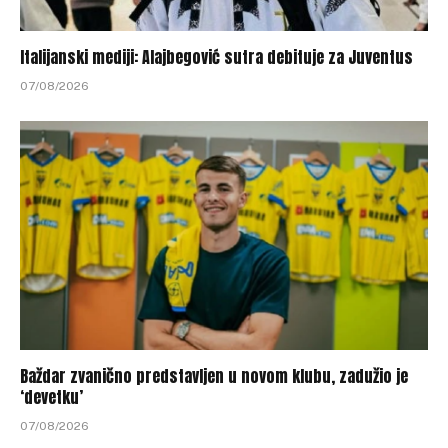
Italijanski mediji: Alajbegović sutra debituje za Juventus
07/08/2026
Baždar zvanično predstavljen u novom klubu, zadužio je
‘devetku’
07/08/2026