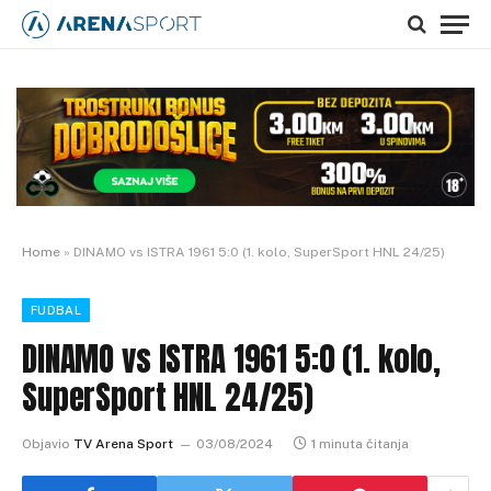
Home
»
DINAMO vs ISTRA 1961 5:0 (1. kolo, SuperSport HNL 24/25)
FUDBAL
DINAMO vs ISTRA 1961 5:0 (1. kolo,
SuperSport HNL 24/25)
Objavio
TV Arena Sport
03/08/2024
1 minuta čitanja