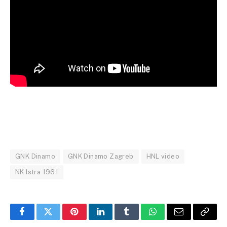
GNK Dinamo
GNK Dinamo Zagreb
HNL video
NK Istra 1961
Facebook
Twitter
Pinterest
LinkedIn
Tumblr
WhatsApp
Email
Copy