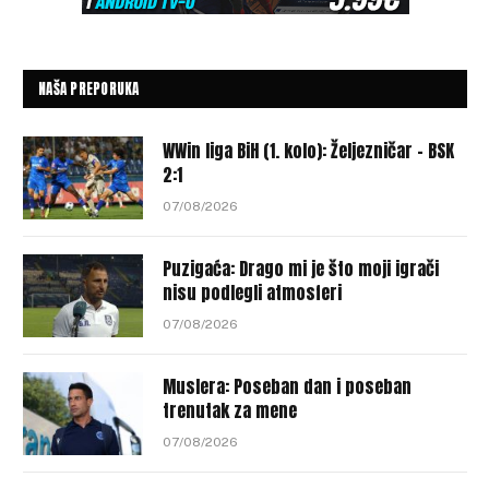
NAŠA PREPORUKA
WWin liga BiH (1. kolo): Željezničar – BSK
2:1
07/08/2026
Puzigaća: Drago mi je što moji igrači
nisu podlegli atmosferi
07/08/2026
Muslera: Poseban dan i poseban
trenutak za mene
07/08/2026