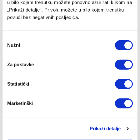
u bilo kojem trenutku možete ponovno ažurirati klikom na
„Prikaži detalje“. Privolu možete u bilo kojem trenutku
povući bez negativnih posljedica.
Consent
Nužni
Selection
Barcelona preotima kapitena Španije ljutom rivalu
07/08/2026
Za postavke
Statistički
Marketinški
Prikaži detalje