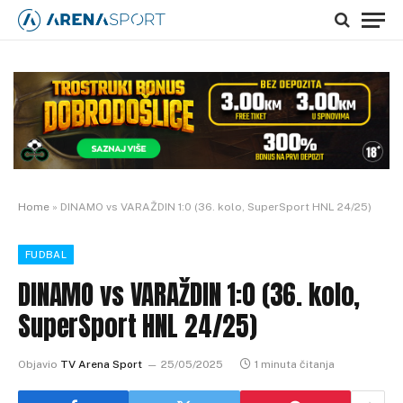
Home
»
DINAMO vs VARAŽDIN 1:0 (36. kolo, SuperSport HNL 24/25)
FUDBAL
DINAMO vs VARAŽDIN 1:0 (36. kolo,
SuperSport HNL 24/25)
Objavio
TV Arena Sport
25/05/2025
1 minuta čitanja