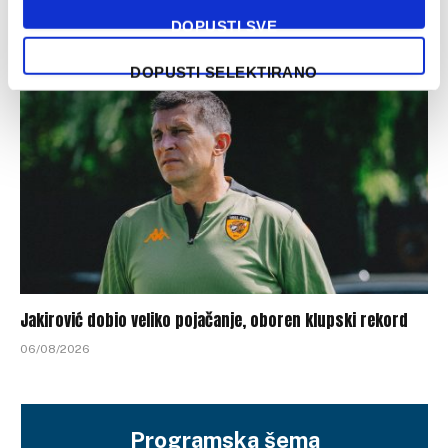
postigli dogovor o nastavku saradnje
DOPUSTI SVE
06/08/2026
DOPUSTI SELEKTIRANO
Jakirović dobio veliko pojačanje, oboren klupski rekord
06/08/2026
Programska šema