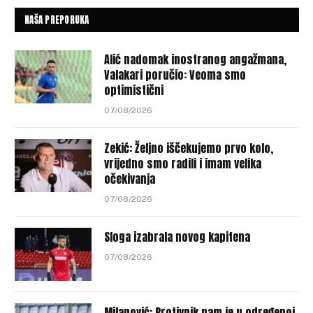
NAŠA PREPORUKA
Alić nadomak inostranog angažmana,
Valakari poručio: Veoma smo
optimistični
07/08/2026
Zekić: Željno iščekujemo prvo kolo,
vrijedno smo radili i imam velika
očekivanja
07/08/2026
Sloga izabrala novog kapitena
07/08/2026
Milanović: Protivnik nam je u određenoj