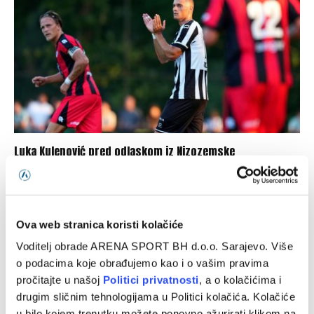
Luka Kulenović pred odlaskom iz Nizozemske
07/08/2026
Ova web stranica koristi kolačiće
Voditelj obrade ARENA SPORT BH d.o.o. Sarajevo. Više
o podacima koje obrađujemo kao i o vašim pravima
pročitajte u našoj
Politici privatnosti
, a o kolačićima i
drugim sličnim tehnologijama u Politici kolačića. Kolačiće
u bilo kojem trenutku možete ponovno ažurirati klikom na