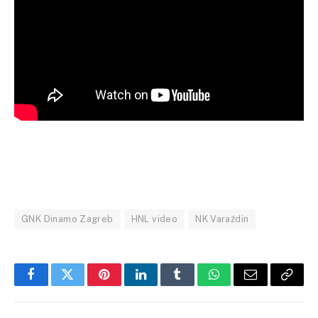
GNK Dinamo Zagreb
HNL video
NK Varaždin
Facebook
Twitter
Pinterest
LinkedIn
Tumblr
WhatsApp
Email
Copy
Link