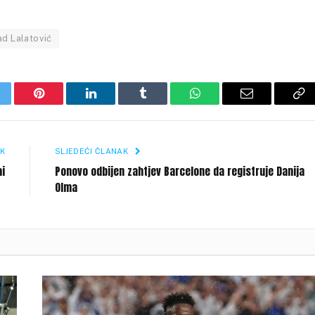
d Lalatović
itter
Pinterest
LinkedIn
Tumblr
WhatsApp
Email
Co
Li
K
SLJEDEĆI ČLANAK
ai
Ponovo odbijen zahtjev Barcelone da registruje Danija
Olma