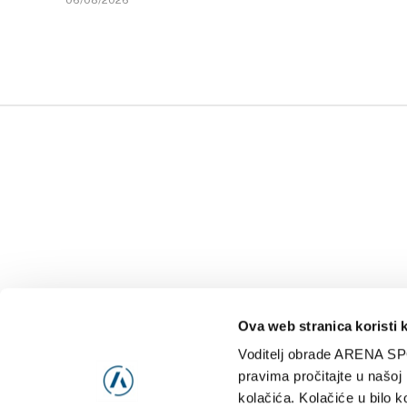
06/08/2026
Ova web stranica koristi 
Voditelj obrade ARENA SP
NAJNOVIJE
VIDE
pravima pročitajte u našoj
kolačića. Kolačiće u bilo k