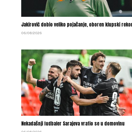
Jakirović dobio veliko pojačanje, oboren klupski reko
06/08/2026
Nekadašnji fudbaler Sarajeva vratio se u domovinu