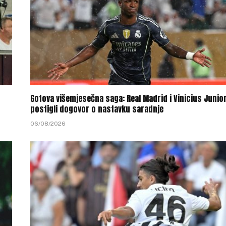
Gotova višemjesečna saga: Real Madrid i Vinicius Junio
postigli dogovor o nastavku saradnje
06/08/2026