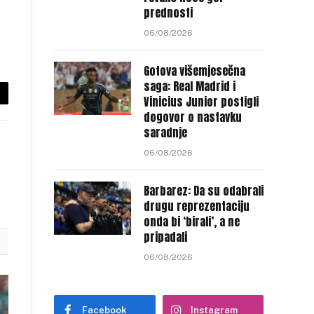
prednosti
06/08/2026
Gotova višemjesečna
saga: Real Madrid i
Vinicius Junior postigli
py
dogovor o nastavku
nk
saradnje
06/08/2026
Barbarez: Da su odabrali
drugu reprezentaciju
onda bi ‘birali’, a ne
pripadali
06/08/2026
Facebook
Instagram