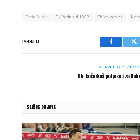
Feđa Dudić
FK Radnički 1923
FK Vojvodina
Nena
PODIJELI
Facebook
Tw
PRETHODNI ČLANA
Bh. košarkaš potpisao za Dub
SLIČNE OBJAVE