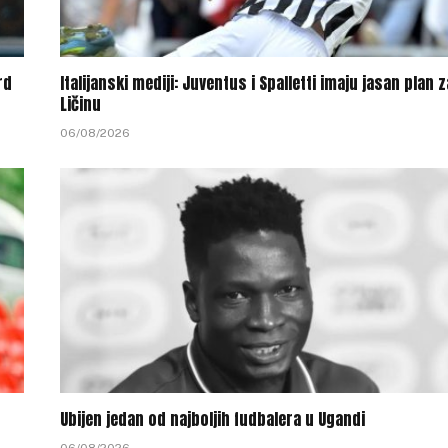
rd
Italijanski mediji: Juventus i Spalletti imaju jasan plan z
Ličinu
06/08/2026
Ubijen jedan od najboljih fudbalera u Ugandi