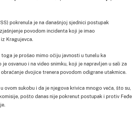
FSS) pokrenula je na današnjoj sjednici postupak
izjašnjenje povodom incidenta koji je imao
iz Kragujevca.
toga je prošao mimo očiju javnosti u tunelu ka
o je osvanuo i na video snimku, koji je napravljen u sali za
lo obraćanje dvojice trenera povodom odigrane utakmice.
o u ovom sukobu i da je njegova krivica mnogo veća, što su,
e komisije, pošto danas nije pokrenut postupak i protiv Feđe
je.