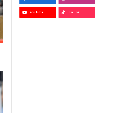
YouTube
TikTok
r