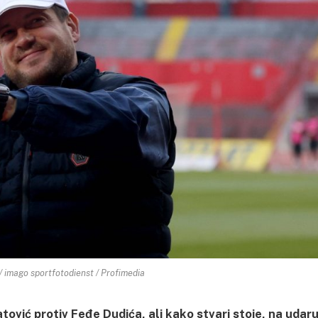
/ imago sportfotodienst / Profimedia
tović protiv Feđe Dudića, ali kako stvari stoje, na udar