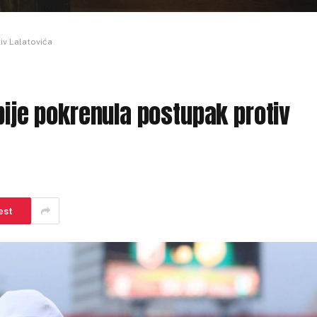
iv Lalatovića
bije pokrenula postupak protiv
est