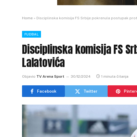
Home
»
Disciplinska komisija FS Srbije pokrenula postupak prot
FUDBAL
Disciplinska komisija FS Sr
Lalatovića
Objavio
TV Arena Sport
30/12/2024
1 minuta čitanja
Facebook
Twitter
Pinter