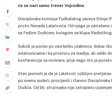
će se naći samo trener Vojvodine.
Disciplinska komisija Fudbalskog saveza Srbije (
protiv Nenada Lalatovića. Od njega je zatraženo 
sa Feđom Dudićem, kolegom sa klupe Radničkog 
Sukob je počeo po završetku utakmice, dobar dio 
svlačionicama i ka prostoru za medije, ali veliki di
konferencije za novinare, prije nego što je poče
Stav javnosti je da je Lalatović ozbiljno pretjera
po svemu sudeći, procijenili i članovi Disciplinsk
Dudića. Od bh. stručnjaka nije zatraženo izjašnjen