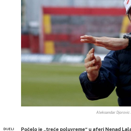
Aleksandar Djorovic 
Počelo je „treće poluvreme“ u aferi Nenad Lala
DIJELI