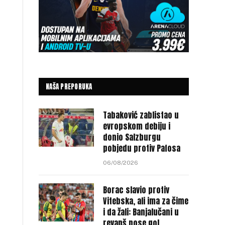
NAŠA PREPORUKA
Tabaković zablistao u
evropskom debiju i
donio Salzburgu
pobjedu protiv Pafosa
06/08/2026
Borac slavio protiv
Vitebska, ali ima za čime
i da žali: Banjalučani u
revanš nose gol