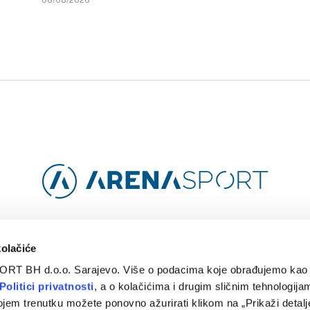
06/08/2026
Facebook
Instagram
YouTube
TikTok
kolačiće
ORT BH d.o.o. Sarajevo. Više o podacima koje obrađujemo kao 
O
ARENA CLOUD
KONTAKT
POLITIKA PRIVATNOSTI
Politici privatnosti
, a o kolačićima i drugim sličnim tehnologijam
ojem trenutku možete ponovno ažurirati klikom na „Prikaži detalje