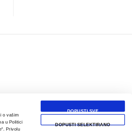
DOPUSTI SVE
i o vašim
USLOVI KORIŠĆENJA
a u Politici
DOPUSTI SELEKTIRANO
“. Privolu