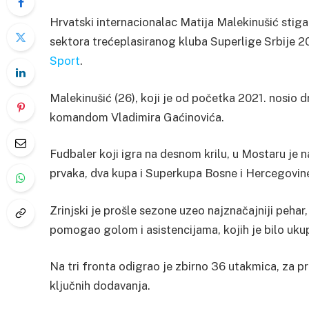
Hrvatski internacionalac Matija Malekinušić stig
sektora trećeplasiranog kluba Superlige Srbije 2
Sport
.
Malekinušić (26), koji je od početka 2021. nosio d
komandom Vladimira Gaćinovića.
Fudbaler koji igra na desnom krilu, u Mostaru je na
prvaka, dva kupa i Superkupa Bosne i Hercegovin
Zrinjski je prošle sezone uzeo najznačajniji pehar
pomogao golom i asistencijama, kojih je bilo uku
Na tri fronta odigrao je zbirno 36 utakmica, za p
ključnih dodavanja.