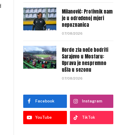
d
Milanović: Protivnik nam
je u određenoj mjeri
nepoznanica
07/08/2026
Horde zla neće bodriti
Sarajevo u Mostaru:
Uprava je nespremno
ušla u sezonu
07/08/2026
Facebook
Instagram
YouTube
TikTok