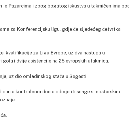
 je Pazarcima i zbog bogatog iskustva u takmičenjima po
jama za Konferencijsku ligu, gdje će sljedećeg četvrtka
e, kvalifikacije za Ligu Evrope, uz dva nastupa u
 gola i dvije asistencije na 25 evropskih utakmica.
rnja, uz dio omladinskog staža u Segesti.
dionu u kontrolnom duelu odmjeriti snage s mostarskim
poznaje.
ića.