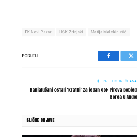
FK Novi Pazar
HŠK Zrinjski
Matija Malekinušić
PODIJELI
Facebook
Tw
PRETHODNI ČLANA
Banjalučani ostali ‘kratki’ za jedan gol: Pirova pobje
Borca u Ando
SLIČNE OBJAVE