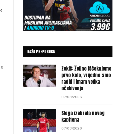
og
NAŠA PREPORUKA
le
Zekić: Željno iščekujemo
prvo kolo, vrijedno smo
radili i imam velika
očekivanja
07/08/2026
Sloga izabrala novog
kapitena
07/08/2026