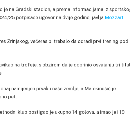
ao je na Gradski stadion, a prema informacijama iz sportsk
024/25 potpisaće ugovor na dvije godine, javlja
Mozzart
res Zrinjskog, večeras bi trebalo da odradi prvi trening pod
vikao na trofeje, s obzirom da je doprinio osvajanju tri titu
e.
, onaj namijenjen prvaku naše zemlje, a Malekinušić je
pno pet.
rethodni klub postigao je ukupno 14 golova, a imao je i 19