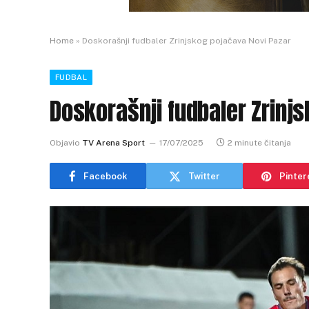
Home
»
Doskorašnji fudbaler Zrinjskog pojačava Novi Pazar
FUDBAL
Doskorašnji fudbaler Zrinj
Objavio
TV Arena Sport
17/07/2025
2 minute čitanja
Facebook
Twitter
Pinter