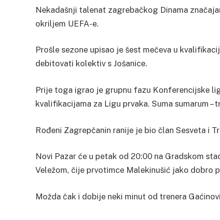
Nekadašnji talenat zagrebačkog Dinama značajan
okriljem UEFA-e.
Prošle sezone upisao je šest mečeva u kvalifikaci
debitovati kolektiv s Jošanice.
Prije toga igrao je grupnu fazu Konferencijske lig
kvalifikacijama za Ligu prvaka. Suma sumarum – tri
Rođeni Zagrepčanin ranije je bio član Sesveta i T
Novi Pazar će u petak od 20:00 na Gradskom sta
Veležom, čije prvotimce Malekinušić jako dobro 
Možda čak i dobije neki minut od trenera Gaćinov