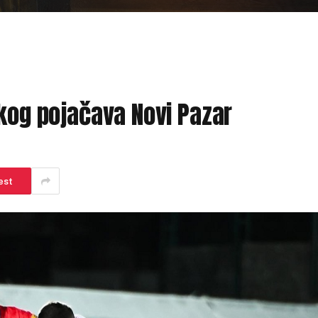
skog pojačava Novi Pazar
est