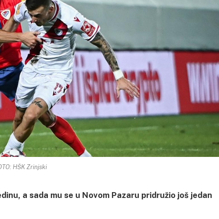
TO: HŠK Zrinjski
inu, a sada mu se u Novom Pazaru pridružio još jedan