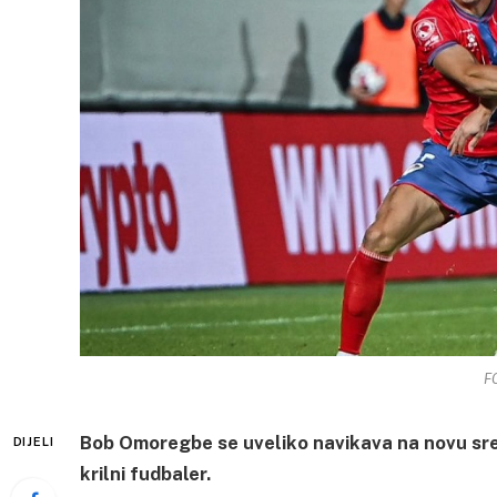
FO
Bob Omoregbe se uveliko navikava na novu sred
DIJELI
krilni fudbaler.