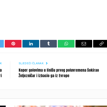
itter
Pinterest
LinkedIn
Tumblr
WhatsApp
Email
Co
Li
K
SLJEDEĆI ČLANAK
da
Koper golovima u finišu prvog poluvremena šokirao
ri
Željezničar i izbacio ga iz Evrope