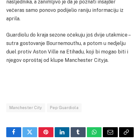
nasljednika, a zanimljivo je da je poznati insajder
večeras samo ponovo podijelio raniju informaciju iz
aprila.
Guardiolu do kraja sezone očekuju još dvije utakmice –
sutra gostovanje Bournemouthu, a potom u nedjelju
duel protiv Aston Ville na Etihadu, koji bi mogao biti i
njegov oproštaj od klupe Manchester Cityja.
Manchester City
Pep Guardiola
Facebook
Twitter
Pinterest
LinkedIn
Tumblr
WhatsApp
Email
Copy