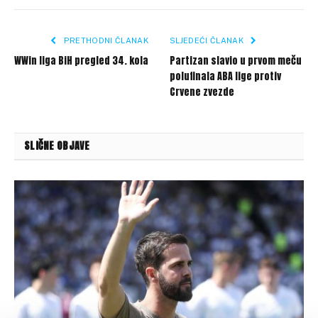
Link
PRETHODNI ČLANAK
SLJEDEĆI ČLANAK
WWin liga BiH pregled 34. kola
Partizan slavio u prvom meču
polufinala ABA lige protiv
Crvene zvezde
SLIČNE OBJAVE