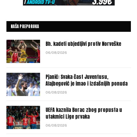
NAŠA PREPORUKA
Bh. kadeti ubjedljivi protiv Norveške
06/08/2026
Pjanić: Svaka čast Juventusu,
Alajbegović je imao i izdašnijih ponuda
06/08/2026
UEFA kaznila Borac zbog propusta u
utakmici Lige prvaka
06/08/2026