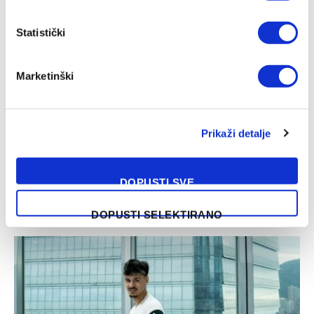
Statistički
Marketinški
Prikaži detalje
DOPUSTI SVE
Messi dva puta tresao mrežu i oborio rerkord
06/08/2026
DOPUSTI SELEKTIRANO