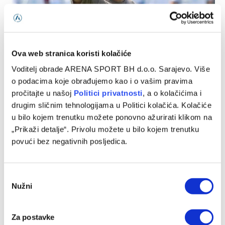
Pjanić: Svaka čast Juventusu, Alajbegović je imao i
izdašnijih ponuda
Ova web stranica koristi kolačiće
06/08/2026
Voditelj obrade ARENA SPORT BH d.o.o. Sarajevo. Više
o podacima koje obrađujemo kao i o vašim pravima
pročitajte u našoj
Politici privatnosti
, a o kolačićima i
drugim sličnim tehnologijama u Politici kolačića. Kolačiće
u bilo kojem trenutku možete ponovno ažurirati klikom na
„Prikaži detalje“. Privolu možete u bilo kojem trenutku
povući bez negativnih posljedica.
Consent
Nužni
Selection
Ponovo u ulozi selektora: Zlatko Dalić ima novi angažman
Za postavke
06/08/2026