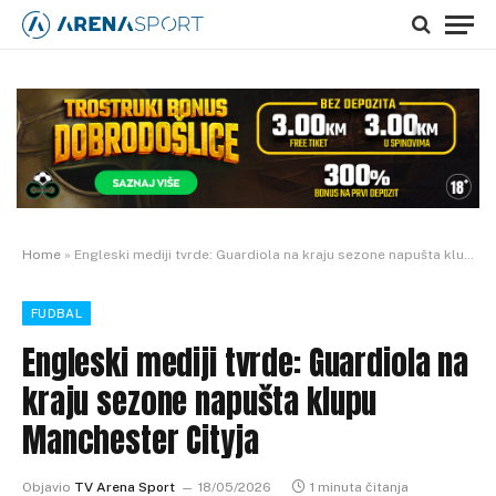
Home
»
Engleski mediji tvrde: Guardiola na kraju sezone napušta klupu Manchester Cityja
FUDBAL
Engleski mediji tvrde: Guardiola na
kraju sezone napušta klupu
Manchester Cityja
Objavio
TV Arena Sport
18/05/2026
1 minuta čitanja