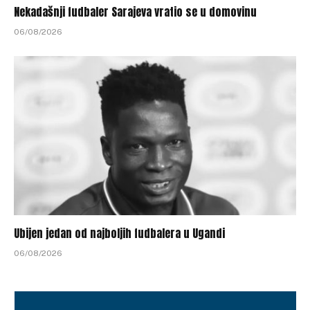
Nekadašnji fudbaler Sarajeva vratio se u domovinu
06/08/2026
Ubijen jedan od najboljih fudbalera u Ugandi
06/08/2026