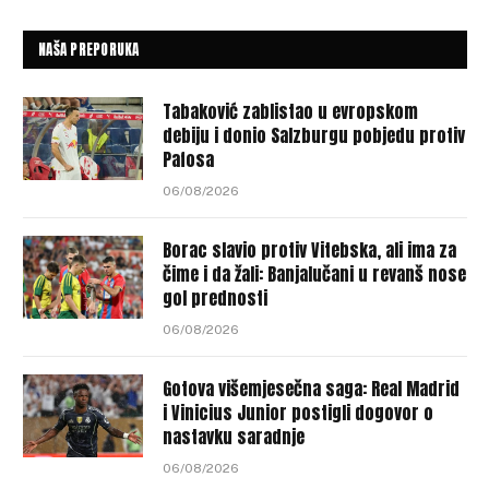
NAŠA PREPORUKA
Tabaković zablistao u evropskom
debiju i donio Salzburgu pobjedu protiv
Pafosa
06/08/2026
Borac slavio protiv Vitebska, ali ima za
čime i da žali: Banjalučani u revanš nose
gol prednosti
06/08/2026
Gotova višemjesečna saga: Real Madrid
i Vinicius Junior postigli dogovor o
nastavku saradnje
06/08/2026