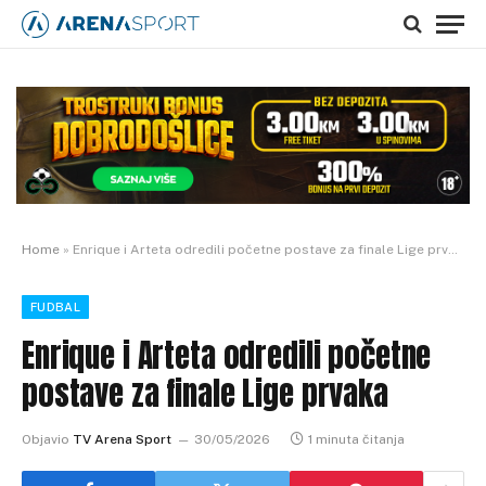
Home
»
Enrique i Arteta odredili početne postave za finale Lige prvaka
FUDBAL
Enrique i Arteta odredili početne
postave za finale Lige prvaka
Objavio
TV Arena Sport
30/05/2026
1 minuta čitanja