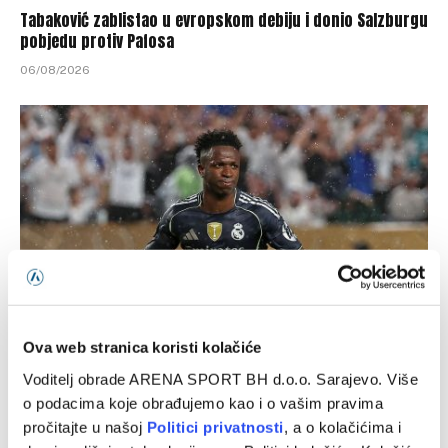
Tabaković zablistao u evropskom debiju i donio Salzburgu
pobjedu protiv Pafosa
06/08/2026
Ova web stranica koristi kolačiće
Gotova višemjesečna saga: Real Madrid i Vinicius Junior
postigli dogovor o nastavku saradnje
Voditelj obrade ARENA SPORT BH d.o.o. Sarajevo. Više
o podacima koje obrađujemo kao i o vašim pravima
06/08/2026
pročitajte u našoj
Politici privatnosti
, a o kolačićima i