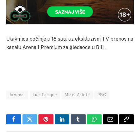
Utakmica počinje u 18 sati, uz ekskluzivni TV prenos na
kanalu Arena 1 Premium za gledaoce u BiH.
Arsenal
Luis Enrique
Mikel Arteta
PSG
Facebook
Twitter
Pinterest
LinkedIn
Tumblr
WhatsApp
Email
Copy
Link