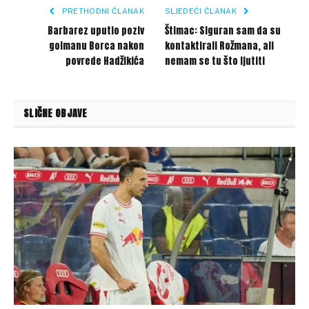
PRETHODNI ČLANAK
SLJEDEĆI ČLANAK
Barbarez uputio poziv
Štimac: Siguran sam da su
golmanu Borca nakon
kontaktirali Rožmana, ali
povrede Hadžikića
nemam se tu što ljutiti
SLIČNE OBJAVE