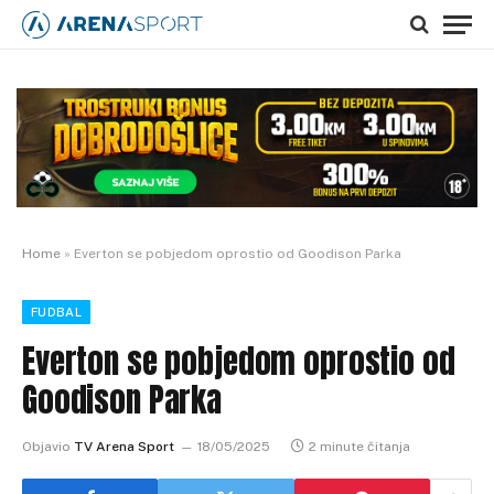
Home
»
Everton se pobjedom oprostio od Goodison Parka
FUDBAL
Everton se pobjedom oprostio od
Goodison Parka
Objavio
TV Arena Sport
18/05/2025
2 minute čitanja