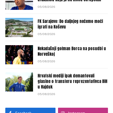
05/08/2026
FK Sarajevo: Do daljnjeg nećemo moći
igrati na Koševu
05/08/2026
Nekadašnji golman Borca na posudbi u
Norveškoj
05/08/2026
Hrvatski mediji ipak demantovali
glasine o transferu reprezentativca BiH
u Hajduk
05/08/2026