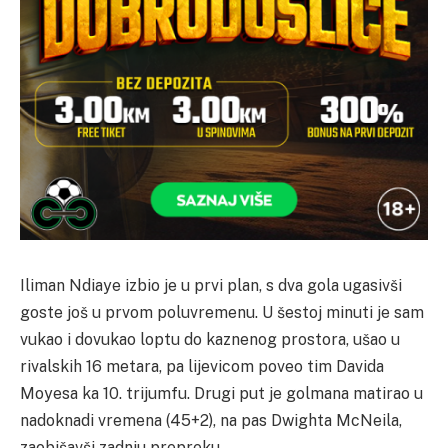
Iliman Ndiaye izbio je u prvi plan, s dva gola ugasivši
goste još u prvom poluvremenu. U šestoj minuti je sam
vukao i dovukao loptu do kaznenog prostora, ušao u
rivalskih 16 metara, pa lijevicom poveo tim Davida
Moyesa ka 10. trijumfu. Drugi put je golmana matirao u
nadoknadi vremena (45+2), na pas Dwighta McNeila,
zaobišavši zadnju prepreku.