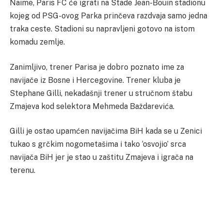
Naime, Paris FC će igrati na Stade Jean-Bouin stadionu
kojeg od PSG-ovog Parka prinčeva razdvaja samo jedna
traka ceste. Stadioni su napravljeni gotovo na istom
komadu zemlje.
Zanimljivo, trener Parisa je dobro poznato ime za
navijače iz Bosne i Hercegovine. Trener kluba je
Stephane Gilli, nekadašnji trener u stručnom štabu
Zmajeva kod selektora Mehmeda Baždarevića.
Gilli je ostao upamćen navijačima BiH kada se u Zenici
tukao s grčkim nogometašima i tako ‘osvojio’ srca
navijača BiH jer je stao u zaštitu Zmajeva i igrača na
terenu.