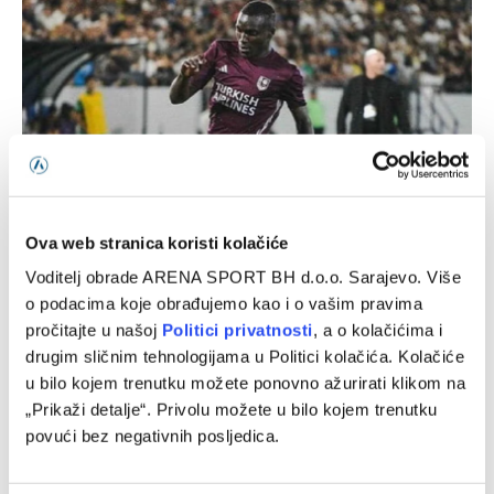
Ova web stranica koristi kolačiće
Bivši fudbaler Sarajeva najbolji strijelac brazilske Serije A
Voditelj obrade ARENA SPORT BH d.o.o. Sarajevo. Više
o podacima koje obrađujemo kao i o vašim pravima
10/08/2026
pročitajte u našoj
Politici privatnosti
, a o kolačićima i
drugim sličnim tehnologijama u Politici kolačića. Kolačiće
u bilo kojem trenutku možete ponovno ažurirati klikom na
„Prikaži detalje“. Privolu možete u bilo kojem trenutku
povući bez negativnih posljedica.