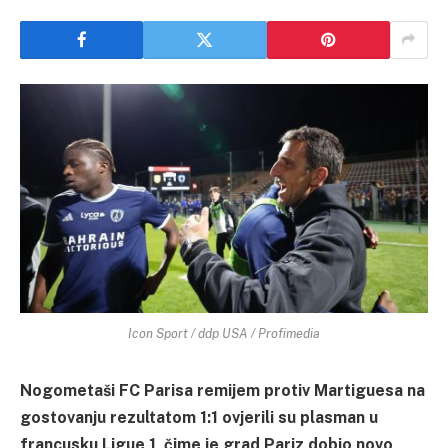
Icon Sport / ddp USA / Profimedia
Nogometaši FC Parisa remijem protiv Martiguesa na
gostovanju rezultatom 1:1 ovjerili su plasman u
francusku Ligue 1, čime je grad Pariz dobio novo,