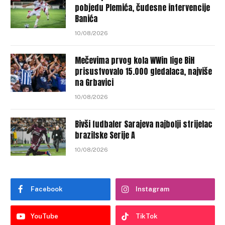
pobjedu Plemića, čudesne intervencije
Banića
10/08/2026
Mečevima prvog kola WWin lige BiH
prisustvovalo 15.000 gledalaca, najviše
na Grbavici
10/08/2026
Bivši fudbaler Sarajeva najbolji strijelac
brazilske Serije A
10/08/2026
Facebook
Instagram
YouTube
TikTok