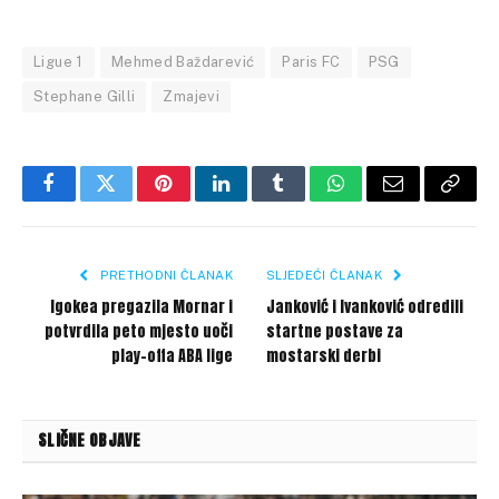
Ligue 1
Mehmed Baždarević
Paris FC
PSG
Stephane Gilli
Zmajevi
Facebook
Twitter
Pinterest
LinkedIn
Tumblr
WhatsApp
Email
Copy
Link
PRETHODNI ČLANAK
SLJEDEĆI ČLANAK
Igokea pregazila Mornar i
Janković i Ivanković odredili
potvrdila peto mjesto uoči
startne postave za
play-offa ABA lige
mostarski derbi
SLIČNE OBJAVE