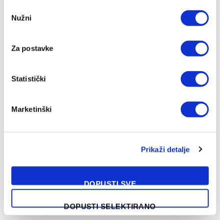
Consent
Nužni
Selection
Za postavke
Manchester United napravio zaokret po pitanju statusa
Marcusa Rashforda
Statistički
09/08/2026
Marketinški
Prikaži detalje
DOPUSTI SVE
DOPUSTI SELEKTIRANO