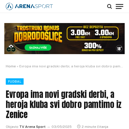
Home
»
Evropa ima novi gradski derbi, a heroja kluba svi dobro pamtimo iz Zenice
FUDBAL
Evropa ima novi gradski derbi, a
heroja kluba svi dobro pamtimo iz
Zenice
Objavio
TV Arena Sport
03/05/2025
2 minute čitanja