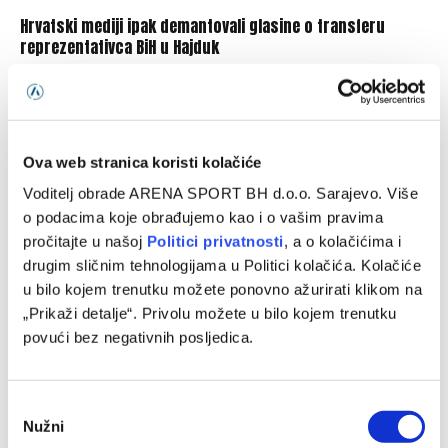
Hrvatski mediji ipak demantovali glasine o transferu
reprezentativca BiH u Hajduk
05/08/2026
Ova web stranica koristi kolačiće
Voditelj obrade ARENA SPORT BH d.o.o. Sarajevo. Više
o podacima koje obrađujemo kao i o vašim pravima
pročitajte u našoj
Politici privatnosti
, a o kolačićima i
drugim sličnim tehnologijama u Politici kolačića. Kolačiće
u bilo kojem trenutku možete ponovno ažurirati klikom na
„Prikaži detalje“. Privolu možete u bilo kojem trenutku
povući bez negativnih posljedica.
Demirović se vratio s odmora i stavio tačku na špekulacije
o transferu
Consent
05/08/2026
Nužni
Selection