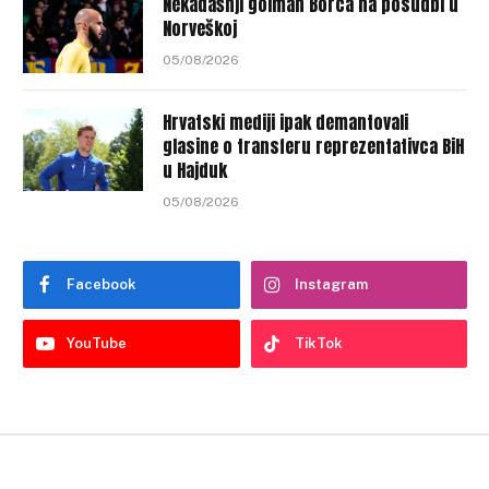
Nekadašnji golman Borca na posudbi u
Norveškoj
05/08/2026
Hrvatski mediji ipak demantovali
glasine o transferu reprezentativca BiH
u Hajduk
05/08/2026
Facebook
Instagram
YouTube
TikTok