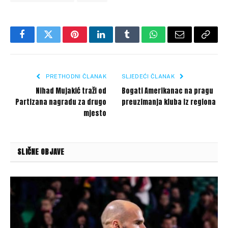
Facebook
Twitter
Pinterest
LinkedIn
Tumblr
WhatsApp
Email
Copy
Link
PRETHODNI ČLANAK
SLJEDEĆI ČLANAK
Nihad Mujakić traži od
Bogati Amerikanac na pragu
Partizana nagradu za drugo
preuzimanja kluba iz regiona
mjesto
SLIČNE OBJAVE