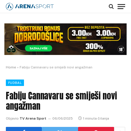
Home
»
Fabiju Cannavaru se smiješi novi angažman
FUDBAL
Fabiju Cannavaru se smiješi novi
angažman
Objavio
TV Arena Sport
06/06/2025
1 minuta čitanja