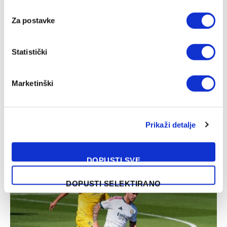
Za postavke
Statistički
Marketinški
Prikaži detalje
Kapiten mlade reprezentacije BiH i bivši fudbaler Sarajeva
ima novi klub
05/08/2026
DOPUSTI SVE
DOPUSTI SELEKTIRANO