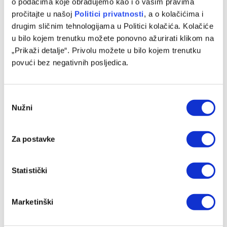
o podacima koje obrađujemo kao i o vašim pravima
pročitajte u našoj
Politici privatnosti
, a o kolačićima i
Preminuo otac Lionela Messija nakon borbe sa teškom
drugim sličnim tehnologijama u Politici kolačića. Kolačiće
bolešću
u bilo kojem trenutku možete ponovno ažurirati klikom na
08/08/2026
„Prikaži detalje“. Privolu možete u bilo kojem trenutku
povući bez negativnih posljedica.
Consent
Nužni
Selection
Za postavke
Statistički
Počinje nova era u Staroj dami: Alajbegović debitovao za
Marketinški
Juventus
08/08/2026