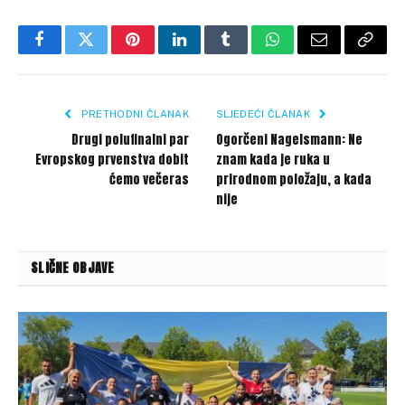
Facebook
Twitter
Pinterest
LinkedIn
Tumblr
WhatsApp
Email
Copy
Link
PRETHODNI ČLANAK
SLJEDEĆI ČLANAK
Drugi polufinalni par
Ogorčeni Nagelsmann: Ne
Evropskog prvenstva dobit
znam kada je ruka u
ćemo večeras
prirodnom položaju, a kada
nije
SLIČNE OBJAVE