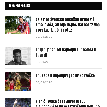
NAŠA PREPORUKA
Selektor Švedske pokušao preoteti
Smajlovića, ali nije uspio: Barbarez već
povukao ključni potez
06/08/2026
Ubijen jedan od najboljih fudbalera u
Ugandi
06/08/2026
Bh. kadeti ubjedljivi protiv Norveške
06/08/2026
Pjanić: Svaka čast Juventusu,
Alajbegović je imao i izdašnijih ponuda