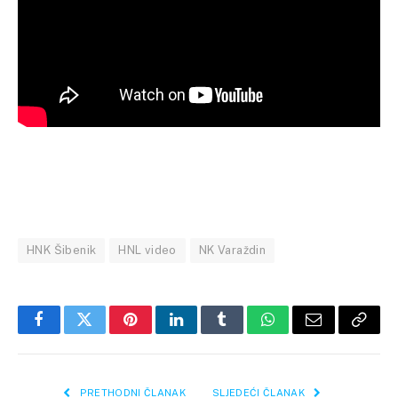
HNK Šibenik
HNL video
NK Varaždin
Facebook
Twitter
Pinterest
LinkedIn
Tumblr
WhatsApp
Email
Copy
Link
PRETHODNI ČLANAK
SLJEDEĆI ČLANAK