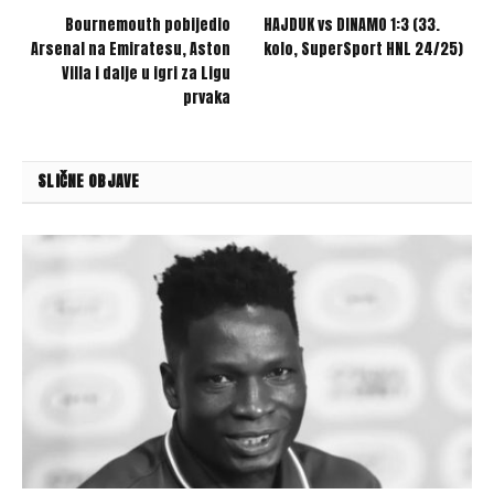
Bournemouth pobijedio
HAJDUK vs DINAMO 1:3 (33.
Arsenal na Emiratesu, Aston
kolo, SuperSport HNL 24/25)
Villa i dalje u igri za Ligu
prvaka
SLIČNE OBJAVE