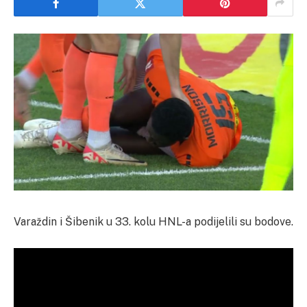
Varaždin i Šibenik u 33. kolu HNL-a podijelili su bodove.