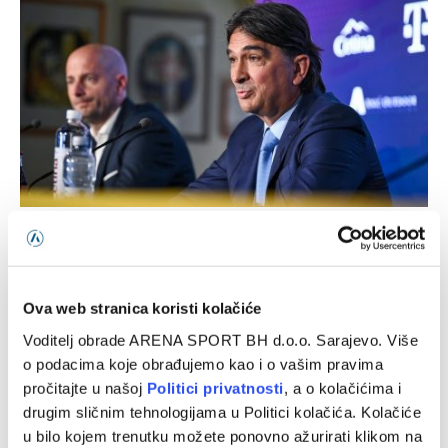
Ponovo u ulozi selektora: Zlatko Dalić ima novi angažman
06/08/2026
Ova web stranica koristi kolačiće
Voditelj obrade ARENA SPORT BH d.o.o. Sarajevo. Više
o podacima koje obrađujemo kao i o vašim pravima
pročitajte u našoj
Politici privatnosti
, a o kolačićima i
drugim sličnim tehnologijama u Politici kolačića. Kolačiće
u bilo kojem trenutku možete ponovno ažurirati klikom na