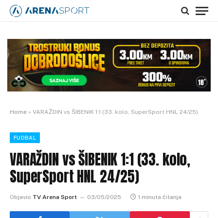
Home
»
VARAŽDIN vs ŠIBENIK 1:1 (33. kolo, SuperSport HNL 24/25)
FUDBAL
VARAŽDIN vs ŠIBENIK 1:1 (33. kolo,
SuperSport HNL 24/25)
Objavio
TV Arena Sport
03/05/2025
1 minuta čitanja