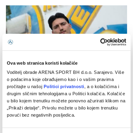
Ova web stranica koristi kolačiće
Voditelj obrade ARENA SPORT BH d.o.o. Sarajevo. Više
o podacima koje obrađujemo kao i o vašim pravima
Rijeka na posudbu dovela nogometaša iz Bundeslige
pročitajte u našoj
Politici privatnosti
, a o kolačićima i
09/08/2026
drugim sličnim tehnologijama u Politici kolačića. Kolačiće
u bilo kojem trenutku možete ponovno ažurirati klikom na
„Prikaži detalje“. Privolu možete u bilo kojem trenutku
povući bez negativnih posljedica.