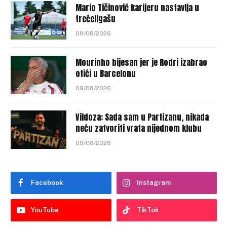
Mario Tičinović karijeru nastavlja u
trećeligašu
09/08/2026
Mourinho bijesan jer je Rodri izabrao
otići u Barcelonu
09/08/2026
Vildoza: Sada sam u Partizanu, nikada
neću zatvoriti vrata nijednom klubu
09/08/2026
Facebook
Instagram
YouTube
TikTok