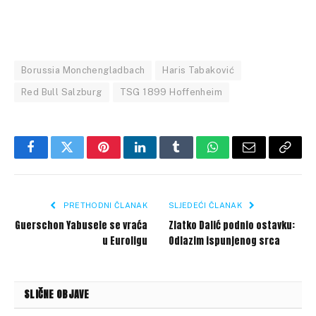
Borussia Monchengladbach
Haris Tabaković
Red Bull Salzburg
TSG 1899 Hoffenheim
Facebook
Twitter
Pinterest
LinkedIn
Tumblr
WhatsApp
Email
Copy
Link
PRETHODNI ČLANAK
SLJEDEĆI ČLANAK
Guerschon Yabusele se vraća
Zlatko Dalić podnio ostavku:
u Euroligu
Odlazim ispunjenog srca
SLIČNE OBJAVE