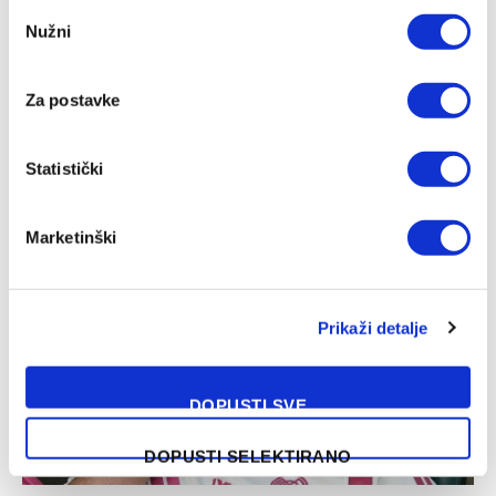
Consent
Nužni
Selection
Za postavke
Mario Tičinović karijeru nastavlja u trećeligašu
Statistički
09/08/2026
Marketinški
Prikaži detalje
DOPUSTI SVE
DOPUSTI SELEKTIRANO