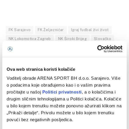
FK Sarajevo
FK Željezničar
Igraj fudbal živi život
NK Lokomotiva Zagreb
NK Široki Brijeg
Slovačko
SV Donau
Ova web stranica koristi kolačiće
Facebook
Twitter
Pinterest
LinkedIn
Tumblr
WhatsApp
Email
Copy
Voditelj obrade ARENA SPORT BH d.o.o. Sarajevo. Više
Link
o podacima koje obrađujemo kao i o vašim pravima
pročitajte u našoj
Politici privatnosti
, a o kolačićima i
PRETHODNI ČLANAK
SLJEDEĆI ČLANAK
drugim sličnim tehnologijama u Politici kolačića. Kolačiće
Danas počinje 3X3 ljeto na TV
Real Oviedo – Almeria, play-off
u bilo kojem trenutku možete ponovno ažurirati klikom na
Arena Sport
La Lige
„Prikaži detalje“. Privolu možete u bilo kojem trenutku
povući bez negativnih posljedica.