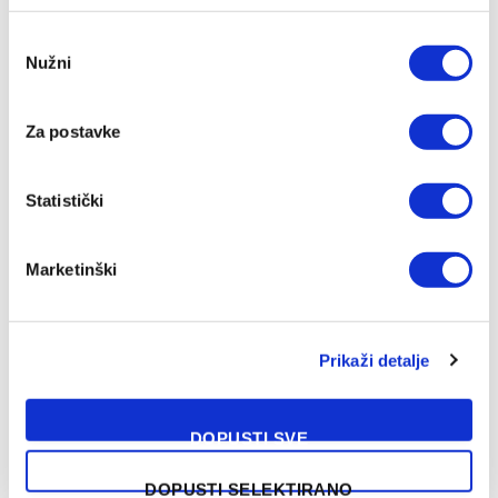
SLIČNE OBJAVE
Consent
Nužni
Selection
Za postavke
Statistički
Marketinški
Messi dva puta tresao mrežu i oborio rerkord
Prikaži detalje
06/08/2026
DOPUSTI SVE
DOPUSTI SELEKTIRANO