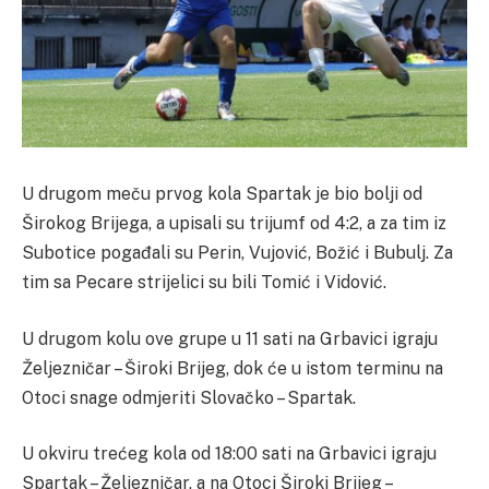
U drugom meču prvog kola Spartak je bio bolji od
Širokog Brijega, a upisali su trijumf od 4:2, a za tim iz
Subotice pogađali su Perin, Vujović, Božić i Bubulj. Za
tim sa Pecare strijelici su bili Tomić i Vidović.
U drugom kolu ove grupe u 11 sati na Grbavici igraju
Željezničar – Široki Brijeg, dok će u istom terminu na
Otoci snage odmjeriti Slovačko – Spartak.
U okviru trećeg kola od 18:00 sati na Grbavici igraju
Spartak – Željezničar, a na Otoci Široki Brijeg –