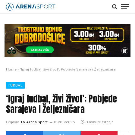
Home
»
‘Igraj fudbal, živi život’: Pobjede Sarajeva i Željezničara
FUDBAL
‘Igraj fudbal, živi život’: Pobjede
Sarajeva i Željezničara
Objavio
TV Arena Sport
08/06/2025
3 minute čitanja