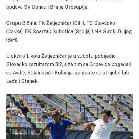
bodova SV Donau i Brinje Grosuplje.
Grupu B čine: FK Željezničar (BiH), FC Slovácko
(Češka), FK Spartak Subotica (Srbija) i NK Široki Brijeg
(BiH).
U okviru 1. kola Željezničar je u subotu pobijedio
Slovačko rezultatom 3:2, a za tim sa Grbavice pogađali
su Avdić, Sukanović i Kuladija. Za goste su strijelci bili
Leđa i Stanek.