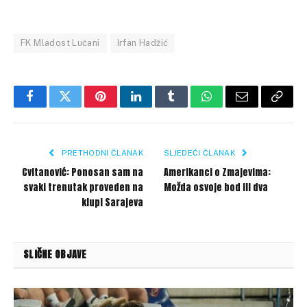
FK Mladost Lučani
Irfan Hadžić
Facebook
Twitter
Pinterest
LinkedIn
Tumblr
WhatsApp
Email
Copy
Link
PRETHODNI ČLANAK
SLJEDEĆI ČLANAK
Cvitanović: Ponosan sam na
Amerikanci o Zmajevima:
svaki trenutak proveden na
Možda osvoje bod ili dva
klupi Sarajeva
SLIČNE OBJAVE