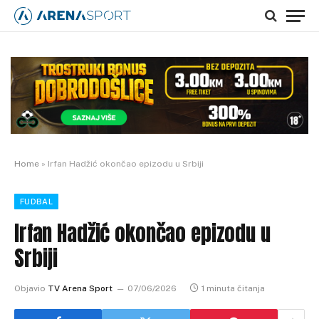
Home
»
Irfan Hadžić okončao epizodu u Srbiji
FUDBAL
Irfan Hadžić okončao epizodu u
Srbiji
Objavio
TV Arena Sport
07/06/2026
1 minuta čitanja