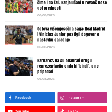
čime i da žali: Banjalučani u revanš nose
gol prednosti
06/08/2026
Gotova višemjesečna saga: Real Madrid
i Vinicius Junior postigli dogovor o
nastavku saradnje
06/08/2026
Barbarez: Da su odabrali drugu
reprezentaciju onda bi ‘birali’, a ne
pripadali
06/08/2026
Facebook
Instagram
YouTube
TikTok