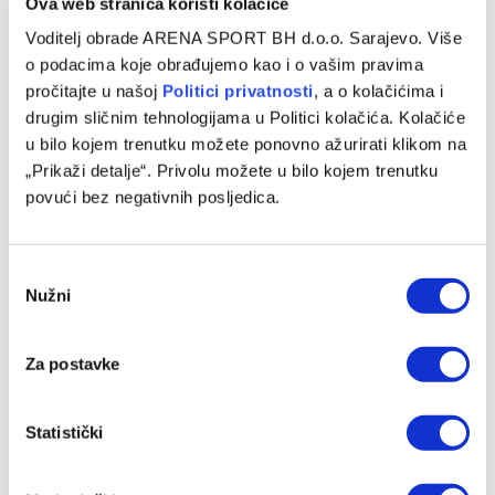
Ova web stranica koristi kolačiće
Voditelj obrade ARENA SPORT BH d.o.o. Sarajevo. Više
o podacima koje obrađujemo kao i o vašim pravima
pročitajte u našoj
Politici privatnosti
, a o kolačićima i
drugim sličnim tehnologijama u Politici kolačića. Kolačiće
Gotova višemjesečna saga: Real Madrid i Vinicius Junior
u bilo kojem trenutku možete ponovno ažurirati klikom na
postigli dogovor o nastavku saradnje
„Prikaži detalje“. Privolu možete u bilo kojem trenutku
06/08/2026
povući bez negativnih posljedica.
Consent
Nužni
Selection
Za postavke
Statistički