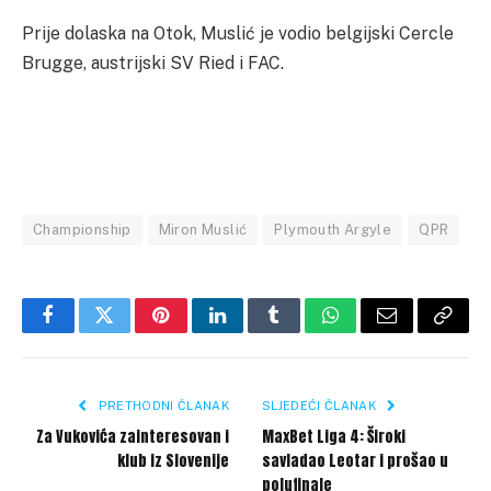
Prije dolaska na Otok, Muslić je vodio belgijski Cercle
Brugge, austrijski SV Ried i FAC.
Championship
Miron Muslić
Plymouth Argyle
QPR
Facebook
Twitter
Pinterest
LinkedIn
Tumblr
WhatsApp
Email
Copy
Link
PRETHODNI ČLANAK
SLJEDEĆI ČLANAK
Za Vukovića zainteresovan i
MaxBet Liga 4: Široki
klub iz Slovenije
savladao Leotar i prošao u
polufinale