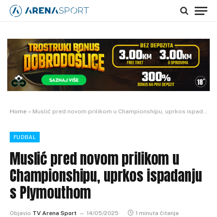
Home
»
Muslić pred novom prilikom u Championshipu, uprkos ispadanju s Plymouthom
FUDBAL
Muslić pred novom prilikom u
Championshipu, uprkos ispadanju
s Plymouthom
Objavio
TV Arena Sport
14/05/2025
1 minuta čitanja