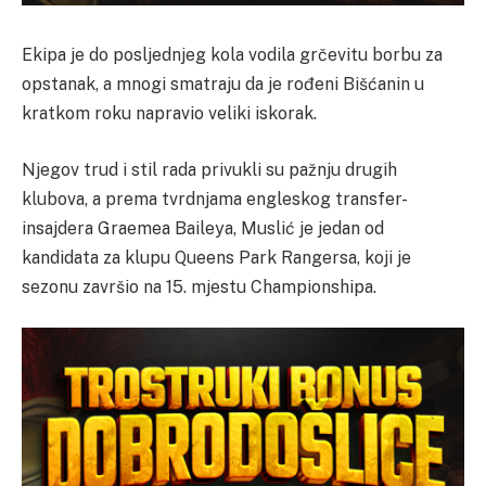
Ekipa je do posljednjeg kola vodila grčevitu borbu za
opstanak, a mnogi smatraju da je rođeni Bišćanin u
kratkom roku napravio veliki iskorak.
Njegov trud i stil rada privukli su pažnju drugih
klubova, a prema tvrdnjama engleskog transfer-
insajdera Graemea Baileya, Muslić je jedan od
kandidata za klupu Queens Park Rangersa, koji je
sezonu završio na 15. mjestu Championshipa.