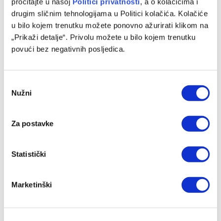
pročitajte u našoj
Politici privatnosti
, a o kolačićima i
06/08/2026
drugim sličnim tehnologijama u Politici kolačića. Kolačiće
u bilo kojem trenutku možete ponovno ažurirati klikom na
„Prikaži detalje“. Privolu možete u bilo kojem trenutku
povući bez negativnih posljedica.
Consent
Nužni
Selection
Za postavke
Jakirović dobio veliko pojačanje, oboren klupski rekord
Statistički
06/08/2026
Marketinški