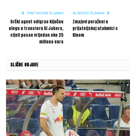
Link
PRETHODNI ČLANAK
SLJEDEĆI ČLANAK
Grčki agent odigrao ključnu
Zmajevi poraženi u
ulogu u transferu Al Jabera,
prijateljskoj utakmici s
cijeli posao vrijedan oko 25
Kinom
miliona eura
SLIČNE OBJAVE