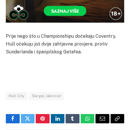
Prije nego što u Championshipu dočekaju Coventry,
Hull očekuju još dvije zahtjevne provjere, protiv
Sunderlanda i španjolskog Getafea.
Hull City
Sergej Jakirović
Facebook
Twitter
Pinterest
LinkedIn
Tumblr
WhatsApp
Email
Copy