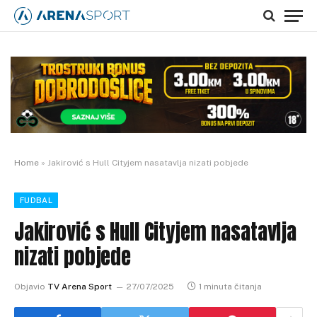
Home
»
Jakirović s Hull Cityjem nasatavlja nizati pobjede
FUDBAL
Jakirović s Hull Cityjem nasatavlja
nizati pobjede
Objavio
TV Arena Sport
27/07/2025
1 minuta čitanja