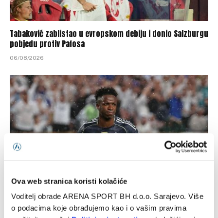
Tabaković zablistao u evropskom debiju i donio Salzburgu
pobjedu protiv Pafosa
06/08/2026
Ova web stranica koristi kolačiće
Voditelj obrade ARENA SPORT BH d.o.o. Sarajevo. Više
Gotova višemjesečna saga: Real Madrid i Vinicius Junior
o podacima koje obrađujemo kao i o vašim pravima
postigli dogovor o nastavku saradnje