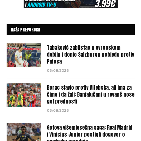
NAŠA PREPORUKA
Tabaković zablistao u evropskom
debiju i donio Salzburgu pobjedu protiv
Pafosa
06/08/2026
Borac slavio protiv Vitebska, ali ima za
čime i da žali: Banjalučani u revanš nose
gol prednosti
06/08/2026
Gotova višemjesečna saga: Real Madrid
i Vinicius Junior postigli dogovor o